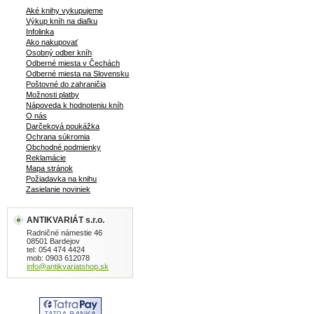
Aké knihy vykupujeme
Výkup kníh na diaľku
Infolinka
Ako nakupovať
Osobný odber kníh
Odberné miesta v Čechách
Odberné miesta na Slovensku
Poštovné do zahraničia
Možnosti platby
Nápoveda k hodnoteniu kníh
O nás
Darčeková poukážka
Ochrana súkromia
Obchodné podmienky
Reklamácie
Mapa stránok
Požiadavka na knihu
Zasielanie noviniek
ANTIKVARIÁT s.r.o.
Radničné námestie 46
08501 Bardejov
tel: 054 474 4424
mob: 0903 612078
info@antikvariatshop.sk