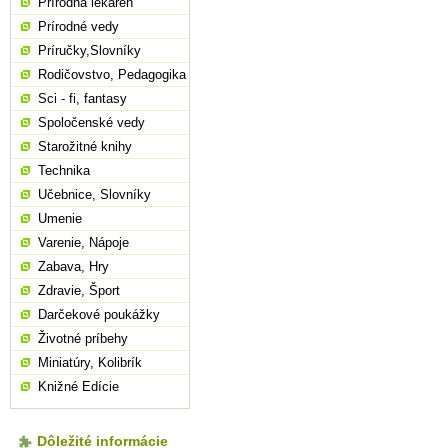
Prírodná lekáreň
Prírodné vedy
Príručky,Slovníky
Rodičovstvo, Pedagogika
Sci - fi, fantasy
Spoločenské vedy
Starožitné knihy
Technika
Učebnice, Slovníky
Umenie
Varenie, Nápoje
Zabava, Hry
Zdravie, Šport
Darčekové poukážky
Životné príbehy
Miniatúry, Kolibrík
Knižné Edície
Dôležité informácie