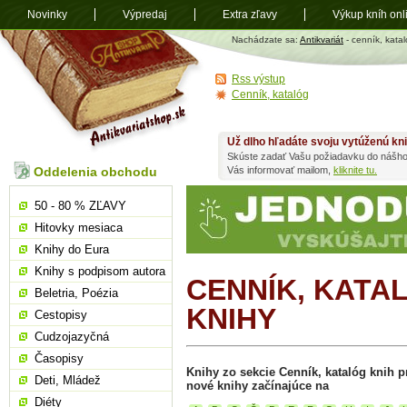
Novinky
Výpredaj
Extra zľavy
Výkup kníh onl
Antikvariát
Nachádzate sa:
Antikvariát
- cenník, katal
shop.sk
Rss výstup
Cenník, katalóg
Už dlho hľadáte svoju vytúženú kn
Skúste zadať Vašu požiadavku do nášho
Oddelenia obchodu
Vás informovať mailom,
kliknite tu.
50 - 80 % ZĽAVY
Hitovky mesiaca
Knihy do Eura
Knihy s podpisom autora
CENNÍK, KATA
Beletria, Poézia
KNIHY
Cestopisy
Cudzojazyčná
Časopisy
Knihy zo sekcie Cenník, katalóg knih pr
Deti, Mládež
nové knihy začínajúce na
Diéty