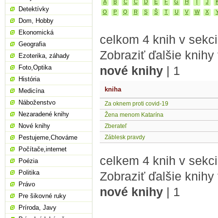
A
B
C
Č
D
E
F
G
H
I
J
Detektívky
O
P
Q
R
S
Š
T
U
V
W
X
Dom, Hobby
Ekonomická
celkom 4 knih v sekci
Geografia
Zobraziť ďalšie knihy
Ezoterika, záhady
Foto,Optika
nové knihy
|
1
História
kniha
Medicína
Náboženstvo
Za oknem proti covid-19
Nezaradené knihy
Žena menom Katarína
Nové knihy
Zberateľ
Pestujeme,Chováme
Záblesk pravdy
Počítače,internet
celkem 4 knih v sekci
Poézia
Politika
Zobraziť ďalšie knihy
Právo
nové knihy
|
1
Pre šikovné ruky
Príroda, Javy