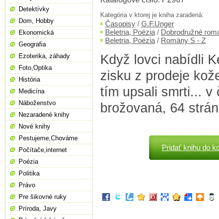
Detektívky
Kategória v ktorej je kniha zaradená:
Dom, Hobby
Časopisy
/
G.F.Unger
Beletria, Poézia
/
Dobrodružné rom
Ekonomická
Beletria, Poézia
/
Romány S - Z
Geografia
Když lovci nabídli K
Ezoterika, záhady
Foto,Optika
zisku z prodeje kože
História
tím upsali smrti... v
Medicína
Náboženstvo
brožovaná, 64 strán
Nezaradené knihy
Nové knihy
Pestujeme,Chováme
Pridať knihu do k
Počítače,internet
Poézia
Politika
Právo
Pre šikovné ruky
Príroda, Javy