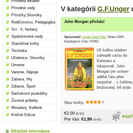
Prírodná lekáreň
V kategórii
G.F.Unger
Prírodné vedy
Príručky,Slovníky
John Morgan přichází
Rodičovstvo, Pedagogika
Sci - fi, fantasy
Spoločenské vedy
Spisovatel
:
Unger Gert Fritz
, Moba 2005
Katalogové číslo: P2981
Starožitné knihy
Už kolika stádum
Technika
zahradili cestu do
Učebnice, Slovníky
Kansasu a
Umenie
inkasovali. John
Morgan jim ovšem
Varenie, Nápoje
udělal čáru přes
Zabava, Hry
rozpočet... v češtine
Zdravie, Šport
brožovaná, 64 strán
Darčekové poukážky
Životné príbehy
Stav knihy:
Miniatúry, Kolibrík
€2,00
(0 Kč)
Knižné Edície
kúpi
Pre Vás:
€1,90
(0 Kč)
Dôležité informácie