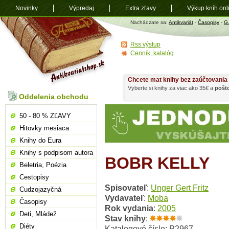
Novinky
Výpredaj
Extra zľavy
Výkup kníh onl
Antikvariát
Nachádzate sa:
Antikvariát
-
Časopisy
-
G
shop.sk
Rss výstup
Cenník, katalóg
Chcete mat knihy bez zaúčtovania
Vyberte si knihy za viac ako 35€ a
pošt
Oddelenia obchodu
50 - 80 % ZĽAVY
Hitovky mesiaca
Knihy do Eura
Knihy s podpisom autora
BOBR KELLY
Beletria, Poézia
Cestopisy
Spisovateľ
:
Unger Gert Fritz
Cudzojazyčná
Vydavateľ
:
Moba
Časopisy
Rok vydania
:
2005
Deti, Mládež
Stav knihy
:
Diéty
Katalogové číslo: P2967