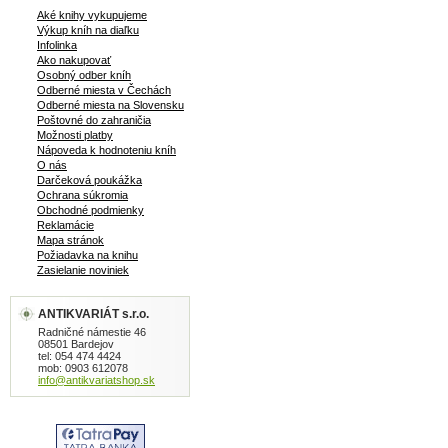
Aké knihy vykupujeme
Výkup kníh na diaľku
Infolinka
Ako nakupovať
Osobný odber kníh
Odberné miesta v Čechách
Odberné miesta na Slovensku
Poštovné do zahraničia
Možnosti platby
Nápoveda k hodnoteniu kníh
O nás
Darčeková poukážka
Ochrana súkromia
Obchodné podmienky
Reklamácie
Mapa stránok
Požiadavka na knihu
Zasielanie noviniek
ANTIKVARIÁT s.r.o.
Radničné námestie 46
08501 Bardejov
tel: 054 474 4424
mob: 0903 612078
info@antikvariatshop.sk