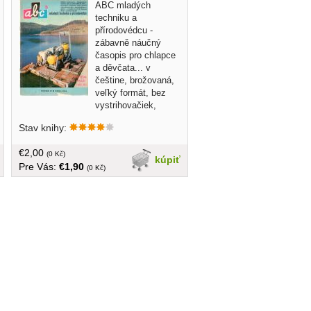
ABC mladých
techniku a
přírodovédcu -
zábavně náučný
časopis pro chlapce
a děvčata... v
češtine, brožovaná,
veľký formát, bez
vystrihovačiek,
Stav knihy:
€2,00
(0 Kč)
kúpiť
Pre Vás:
€1,90
(0 Kč)