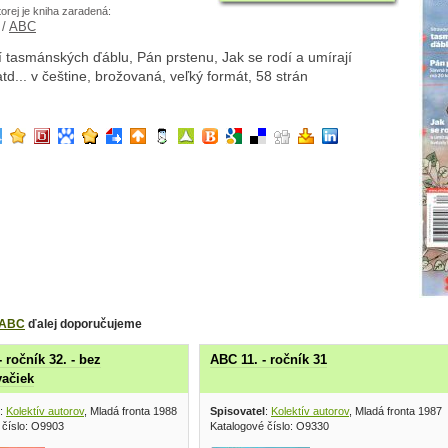
torej je kniha zaradená:
/
ABC
 tasmánských ďáblu, Pán prstenu, Jak se rodí a umírají
td... v češtine, brožovaná, veľký formát, 58 strán
ABC
ďalej doporučujeme
 ročník 32. - bez
ABC 11. - ročník 31
vačiek
:
Kolektív autorov
, Mladá fronta 1988
Spisovatel
:
Kolektív autorov
, Mladá fronta 1987
 číslo: O9903
Katalogové číslo: O9330