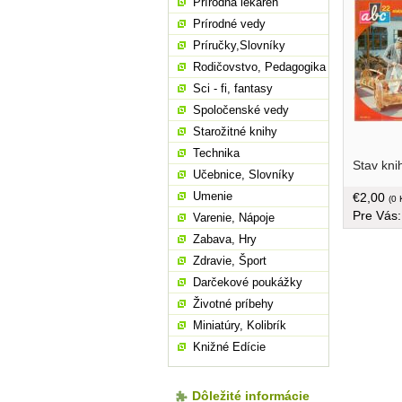
Prírodná lekáreň
Prírodné vedy
Príručky,Slovníky
Rodičovstvo, Pedagogika
Sci - fi, fantasy
Spoločenské vedy
Starožitné knihy
Technika
Stav kni
Učebnice, Slovníky
Umenie
€2,00
(0 
Pre Vás
Varenie, Nápoje
Zabava, Hry
Zdravie, Šport
Darčekové poukážky
Životné príbehy
Miniatúry, Kolibrík
Knižné Edície
Dôležité informácie