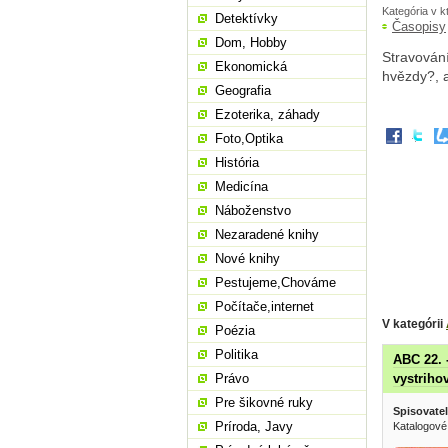
Kategória v k
Detektívky
Časopisy
Dom, Hobby
Stravování
Ekonomická
hvězdy?, a
Geografia
Ezoterika, záhady
Foto,Optika
História
Medicína
Náboženstvo
Nezaradené knihy
Nové knihy
Pestujeme,Chováme
Počítače,internet
V kategórii
Poézia
Politika
ABC 22. -
Právo
vystriho
Pre šikovné ruky
Spisovatel
Príroda, Javy
Katalogové