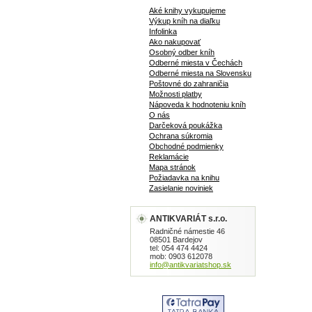
Aké knihy vykupujeme
Výkup kníh na diaľku
Infolinka
Ako nakupovať
Osobný odber kníh
Odberné miesta v Čechách
Odberné miesta na Slovensku
Poštovné do zahraničia
Možnosti platby
Nápoveda k hodnoteniu kníh
O nás
Darčeková poukážka
Ochrana súkromia
Obchodné podmienky
Reklamácie
Mapa stránok
Požiadavka na knihu
Zasielanie noviniek
ANTIKVARIÁT s.r.o.
Radničné námestie 46
08501 Bardejov
tel: 054 474 4424
mob: 0903 612078
info@antikvariatshop.sk