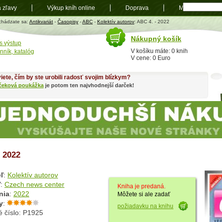
a zľavy
Výkup kníh online
Doprava
Mapa
t
chádzate sa:
Antikvariát
-
Časopisy
-
ABC
-
Kolektív autorov
: ABC 4. - 2022
Nákupný košík
s výstup
V košíku máte: 0 knih
nník, katalóg
V cene: 0 Euro
iete, čím by ste urobili radosť svojim blízkym?
čeková poukážka
je potom ten najvhodnejší darček!
 2022
ľ
:
Kolektív autorov
ľ
:
Czech news center
Kniha je predaná.
nia
:
2022
Môžete si ale zadať
y
:
požiadavku na knihu
é číslo: P1925