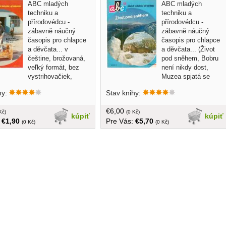
ABC mladých
ABC mladých
techniku a
techniku a
přírodovédcu -
přírodovédcu -
zábavně náučný
zábavně náučný
časopis pro chlapce
časopis pro chlapce
a děvčata... v
a děvčata... (Život
češtine, brožovaná,
pod sněhem, Bobru
veľký formát, bez
není nikdy dost,
vystrihovačiek,
Muzea spjatá se
životem. atd)... v češtine, brožovaná,
hy:
Stav knihy:
veľký formát, + vystrihovačky
€6,00
Kč)
(0 Kč)
kúpiť
kúpiť
:
€1,90
Pre Vás:
€5,70
(0 Kč)
(0 Kč)