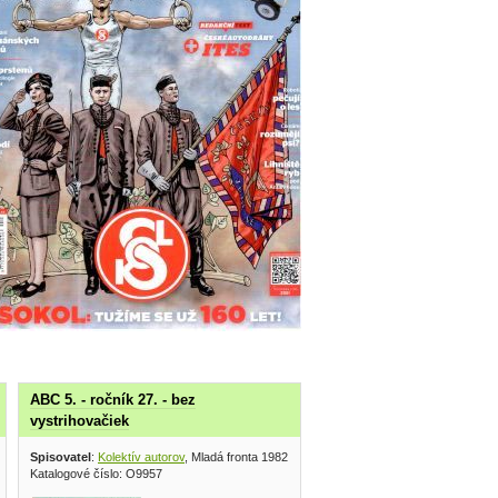
ABC 5. - ročník 27. - bez
vystrihovačiek
Spisovatel
:
Kolektív autorov
, Mladá fronta 1982
Katalogové číslo: O9957