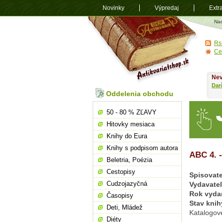
Novinky
Výpredaj
Extr
Antikvariá
Na
shop.sk
Rs
Ce
Nev
Dar
Oddelenia obchodu
50 - 80 % ZĽAVY
Hitovky mesiaca
Knihy do Eura
Knihy s podpisom autora
ABC 4. -
Beletria, Poézia
Cestopisy
Spisovate
Cudzojazyčná
Vydavate
Rok vyda
Časopisy
Stav knih
Deti, Mládež
Katalogov
Diéty