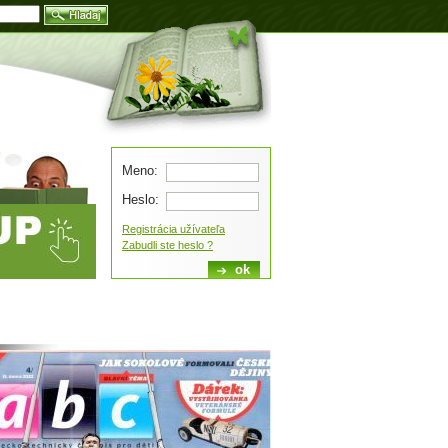
Blog
Meno:
Heslo:
Registrácia užívateľa
Zabudli ste heslo ?