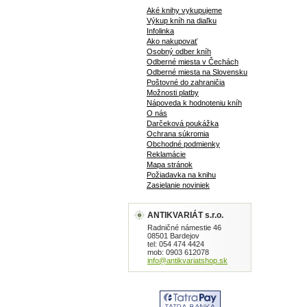
Aké knihy vykupujeme
Výkup kníh na diaľku
Infolinka
Ako nakupovať
Osobný odber kníh
Odberné miesta v Čechách
Odberné miesta na Slovensku
Poštovné do zahraničia
Možnosti platby
Nápoveda k hodnoteniu kníh
O nás
Darčeková poukážka
Ochrana súkromia
Obchodné podmienky
Reklamácie
Mapa stránok
Požiadavka na knihu
Zasielanie noviniek
ANTIKVARIÁT s.r.o.
Radničné námestie 46
08501 Bardejov
tel: 054 474 4424
mob: 0903 612078
info@antikvariatshop.sk