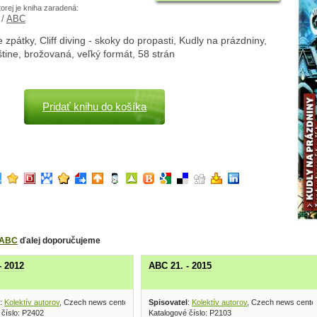
torej je kniha zaradená:
/
ABC
e zpátky, Cliff diving - skoky do propasti, Kudly na prázdniny,
eštine, brožovaná, veľký formát, 58 strán
Pridať knihu do košíka
ABC
ďalej doporučujeme
- 2012
ABC 21. - 2015
:
Kolektív autorov
, Czech news center 2012
Spisovatel
:
Kolektív autorov
, Czech news cente
 číslo: P2402
Katalogové číslo: P2103