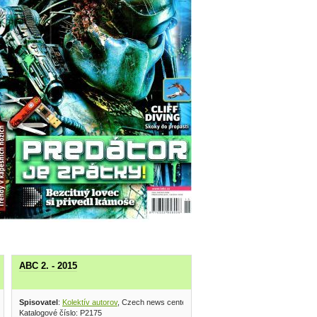
ABC 2. - 2015
r 2015
Spisovatel
:
Kolektív autorov
, Czech news center 2015
Katalogové číslo: P2175