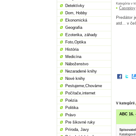
Kategória v k
Detektívky
Časopisy
Dom, Hobby
Predátor j
Ekonomická
atd... v č
Geografia
Ezoterika, záhady
Foto,Optika
História
Medicína
Náboženstvo
Nezaradené knihy
Nové knihy
Pestujeme,Chováme
Počítače,internet
Poézia
V kategórii
Politika
ABC 16. 
Právo
Pre šikovné ruky
Príroda, Javy
Spisovatel
Katalogové