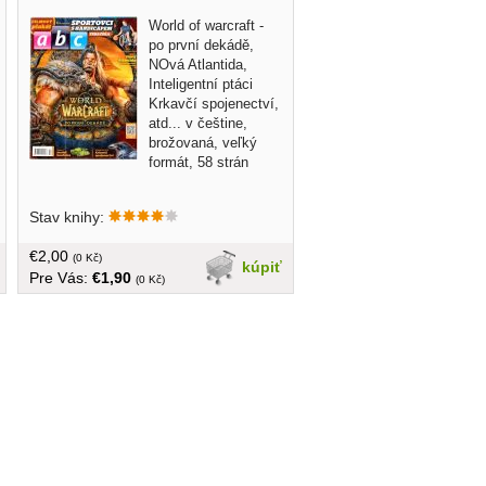
World of warcraft -
po první dekádě,
NOvá Atlantida,
Inteligentní ptáci
Krkavčí spojenectví,
atd... v češtine,
brožovaná, veľký
formát, 58 strán
Stav knihy:
€2,00
(0 Kč)
kúpiť
Pre Vás:
€1,90
(0 Kč)