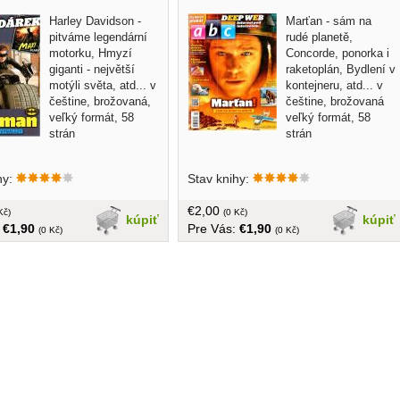
Harley Davidson -
Marťan - sám na
pitváme legendární
rudé planetě,
motorku, Hmyzí
Concorde, ponorka i
giganti - největší
raketoplán, Bydlení v
motýli světa, atd... v
kontejneru, atd... v
češtine, brožovaná,
češtine, brožovaná
veľký formát, 58
veľký formát, 58
strán
strán
hy:
Stav knihy:
€2,00
Kč)
(0 Kč)
kúpiť
kúpiť
:
€1,90
Pre Vás:
€1,90
(0 Kč)
(0 Kč)