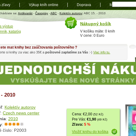
a zľavy
Výkup kníh online
Doprava
Mapa
t
chádzate sa:
Antikvariát
-
Časopisy
-
ABC
-
Kolektív autorov
: ABC 15. - 2010
Nákupný košík
s výstup
V košíku máte: 0 knih
nník, katalóg
V cene: 0 Euro
ete mat knihy bez zaúčtovania poštovného ?
rte si knihy za viac ako 35€ a
poštovné zaplatíme za Vás
:-)
Viac info tu.
 - 2010
ľ
:
Kolektív autorov
ľ
:
Czech news center
Cena: €2,00
(52 Kč)
nia
:
2010
Pre Vás:
€1,90
(49 Kč)
y
:
Zľava:
5 %
é číslo: P2003
Vložiť knihu do košika