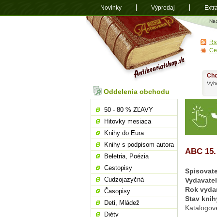
Novinky
Výpredaj
Extr
Antikvariá
Na
shop.sk
Rs
Ce
Chc
Vybe
Oddelenia obchodu
50 - 80 % ZĽAVY
Hitovky mesiaca
Knihy do Eura
Knihy s podpisom autora
ABC 15.
Beletria, Poézia
Cestopisy
Spisovate
Cudzojazyčná
Vydavate
Rok vyda
Časopisy
Stav knih
Deti, Mládež
Katalogov
Diéty