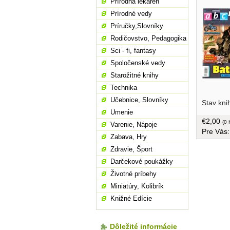
Prírodná lekáreň
Prírodné vedy
Príručky,Slovníky
Rodičovstvo, Pedagogika
Sci - fi, fantasy
Spoločenské vedy
Starožitné knihy
Technika
Učebnice, Slovníky
Stav kni
Umenie
€2,00
(0 
Varenie, Nápoje
Pre Vás
Zabava, Hry
Zdravie, Šport
Darčekové poukážky
Životné príbehy
Miniatúry, Kolibrík
Knižné Edície
Dôležité informácie