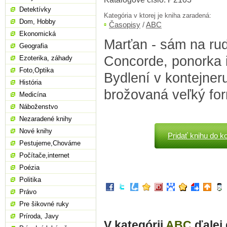
Detektívky
Kategória v ktorej je kniha zaradená:
Dom, Hobby
Časopisy
/
ABC
Ekonomická
Marťan - sám na rud
Geografia
Concorde, ponorka i
Ezoterika, záhady
Foto,Optika
Bydlení v kontejneru,
História
brožovaná veľký for
Medicína
Náboženstvo
Nezaradené knihy
Nové knihy
Pridať knihu do k
Pestujeme,Chováme
Počítače,internet
Poézia
Politika
Právo
Pre šikovné ruky
Príroda, Javy
V kategórii
ABC
ďalej