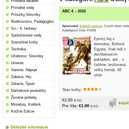
Prírodná lekáreň
Prírodné vedy
ABC 4. - 2016
Príručky,Slovníky
Rodičovstvo, Pedagogika
Spisovatel
:
Kolektív autorov
, Czech news cent
Sci - fi, fantasy
Katalogové číslo: P1938
Spoločenské vedy
Epický boj s
Starožitné knihy
temnotou, Bohové
Egypta, Vrak lodi s
Technika
dechberoucím
Učebnice, Slovníky
pokladem, atd... v
Umenie
češtine, brožovaná,
veľký formát, 58
Varenie, Nápoje
strán
Zabava, Hry
Zdravie, Šport
Stav knihy:
Darčekové poukážky
Životné príbehy
€2,00
(0 Kč)
kúpi
Miniatúry, Kolibrík
Pre Vás:
€1,90
(0 Kč)
Knižné Edície
Dôležité informácie