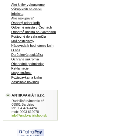
Aké knihy vykupujeme
Výkup kníh na diaľku
Infolinka
Ako nakupovať
Osobný odber kníh
Odberné miesta v Čechách
Odberné miesta na Slovensku
Poštovné do zahraničia
Možnosti platby
Nápoveda k hodnoteniu kníh
O nás
Darčeková poukážka
Ochrana súkromia
Obchodné podmienky
Reklamácie
Mapa stránok
Požiadavka na knihu
Zasielanie noviniek
ANTIKVARIÁT s.r.o.
Radničné námestie 46
08501 Bardejov
tel: 054 474 4424
mob: 0903 612078
info@antikvariatshop.sk