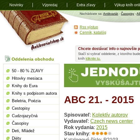
Novinky
Výpredaj
Extra zľavy
Výkup kníh onl
Antikvariát
Nachádzate sa:
Antikvariát
-
Časopisy
-
A
shop.sk
Rss výstup
Cenník, katalóg
Chcete dostávať info o najnovšie p
Stačí si vybrať oddelenie, z ktorého bud
Oddelenia obchodu
kníh
kliknite tu.
50 - 80 % ZĽAVY
Hitovky mesiaca
Knihy do Eura
Knihy s podpisom autora
ABC 21. - 2015
Beletria, Poézia
Cestopisy
Spisovateľ
:
Kolektív autorov
Cudzojazyčná
Vydavateľ
:
Czech news center
Časopisy
Rok vydania
:
2015
Deti, Mládež
Stav knihy
:
Diéty
Katalogové číslo: P2103