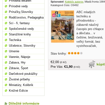
Prírodná lekáreň
Spisovatel
:
Kolektív autorov
, Mladá fronta 1984
Katalogové číslo: O9492
Prírodné vedy
Príručky,Slovníky
ABC mladých
techniku a
Rodičovstvo, Pedagogika
přírodovédcu -
Sci - fi, fantasy
zábavně náučný
Spoločenské vedy
časopis pro chlapce
a děvčata... v
Starožitné knihy
češtine, brožovaná,
Technika
veľký formát, bez
Učebnice, Slovníky
vystrihovačiek,
obálka mierne opotrebovaná
Umenie
Stav knihy:
Varenie, Nápoje
€2,00
Zabava, Hry
(0 Kč)
kúpi
Pre Vás:
€1,90
(0 Kč)
Zdravie, Šport
Darčekové poukážky
Životné príbehy
Miniatúry, Kolibrík
Knižné Edície
Dôležité informácie