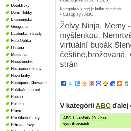
Detektívky
Kategória v ktorej je kniha zaradená:
Dom, Hobby
Časopisy
/
ABC
Ekonomická
Želvy Ninja, Memy -
Geografia
myšlenkou, Nemrtvé
Ezoterika, záhady
Foto,Optika
virtuální bubák Slen
História
češtine,brožovaná, 
Medicína
Náboženstvo
strán
Nezaradené knihy
Nové knihy
Pestujeme,Chováme
Počítače,internet
Poézia
Politika
V kategórii
ABC
ďalej
Právo
Pre šikovné ruky
ABC 1. - ročník 29. - bez
vystrihovačiek
Príroda, Javy