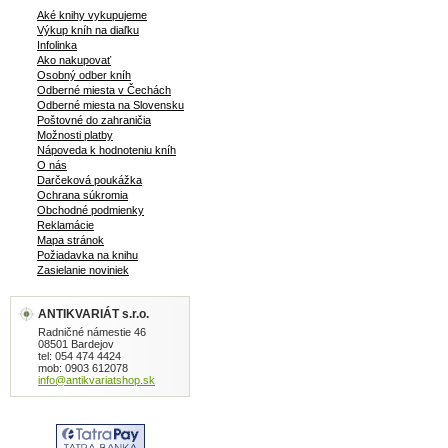
Aké knihy vykupujeme
Výkup kníh na diaľku
Infolinka
Ako nakupovať
Osobný odber kníh
Odberné miesta v Čechách
Odberné miesta na Slovensku
Poštovné do zahraničia
Možnosti platby
Nápoveda k hodnoteniu kníh
O nás
Darčeková poukážka
Ochrana súkromia
Obchodné podmienky
Reklamácie
Mapa stránok
Požiadavka na knihu
Zasielanie noviniek
ANTIKVARIÁT s.r.o.
Radničné námestie 46
08501 Bardejov
tel: 054 474 4424
mob: 0903 612078
info@antikvariatshop.sk