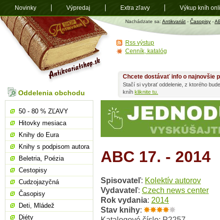
Novinky
Výpredaj
Extra zľavy
Výkup kníh onl
Antikvariát
Nachádzate sa:
Antikvariát
-
Časopisy
-
A
shop.sk
Rss výstup
Cenník, katalóg
Chcete dostávať info o najnovšie p
Stačí si vybrať oddelenie, z ktorého bud
Oddelenia obchodu
kníh
kliknite tu.
50 - 80 % ZĽAVY
Hitovky mesiaca
Knihy do Eura
Knihy s podpisom autora
ABC 17. - 2014
Beletria, Poézia
Cestopisy
Spisovateľ
:
Kolektív autorov
Cudzojazyčná
Vydavateľ
:
Czech news center
Časopisy
Rok vydania
:
2014
Deti, Mládež
Stav knihy
:
Diéty
Katalogové číslo: P2257