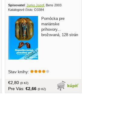
Spisovatel
:
Jurko Jozef
, Bens 2003
Katalogové číslo: O3384
Pomôcka pre
mariánske
príhovory...
brožovaná, 128 strán
Stav knihy:
€2,80
(0 Kč)
kúpiť
Pre Vás:
€2,66
(0 Kč)