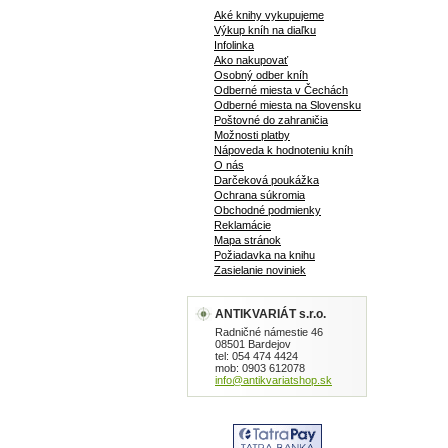
Aké knihy vykupujeme
Výkup kníh na diaľku
Infolinka
Ako nakupovať
Osobný odber kníh
Odberné miesta v Čechách
Odberné miesta na Slovensku
Poštovné do zahraničia
Možnosti platby
Nápoveda k hodnoteniu kníh
O nás
Darčeková poukážka
Ochrana súkromia
Obchodné podmienky
Reklamácie
Mapa stránok
Požiadavka na knihu
Zasielanie noviniek
ANTIKVARIÁT s.r.o.
Radničné námestie 46
08501 Bardejov
tel: 054 474 4424
mob: 0903 612078
info@antikvariatshop.sk