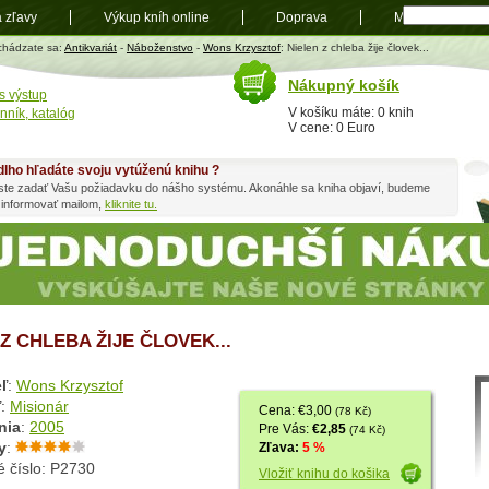
a zľavy
Výkup kníh online
Doprava
Mapa
t
chádzate sa:
Antikvariát
-
Náboženstvo
-
Wons Krzysztof
: Nielen z chleba žije človek...
Nákupný košík
s výstup
V košíku máte: 0 knih
nník, katalóg
V cene: 0 Euro
dlho hľadáte svoju vytúženú knihu ?
ste zadať Vašu požiadavku do nášho systému. Akonáhle sa kniha objaví, budeme
 informovať mailom,
kliknite tu.
Z CHLEBA ŽIJE ČLOVEK...
ľ
:
Wons Krzysztof
ľ
:
Misionár
Cena: €3,00
(78 Kč)
nia
:
2005
Pre Vás:
€2,85
(74 Kč)
y
:
Zľava:
5 %
é číslo: P2730
Vložiť knihu do košika