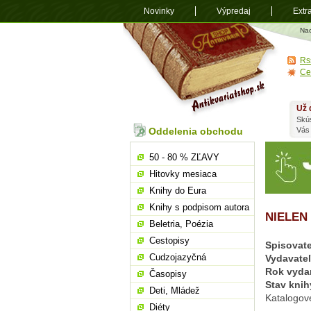
Novinky
Výpredaj
Extr
Antikvariá
Na
shop.sk
Rs
Ce
Už 
Skú
Oddelenia obchodu
Vás
50 - 80 % ZĽAVY
Hitovky mesiaca
Knihy do Eura
Knihy s podpisom autora
NIELEN 
Beletria, Poézia
Cestopisy
Spisovate
Cudzojazyčná
Vydavate
Rok vyda
Časopisy
Stav knih
Deti, Mládež
Katalogov
Diéty