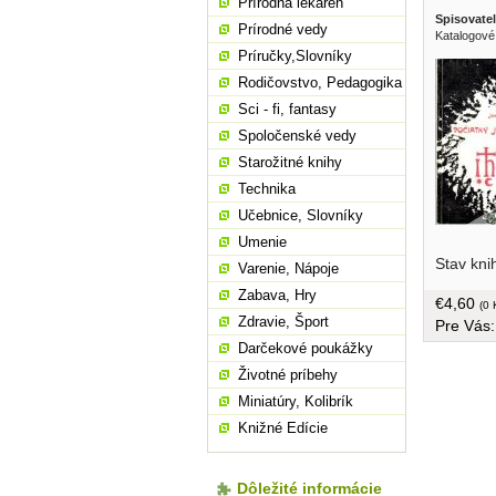
Prírodná lekáreň
Spisovatel
Prírodné vedy
Katalogové
Príručky,Slovníky
Rodičovstvo, Pedagogika
Sci - fi, fantasy
Spoločenské vedy
Starožitné knihy
Technika
Učebnice, Slovníky
Umenie
brožovaná
Stav kni
Varenie, Nápoje
Zabava, Hry
€4,60
(0 
Zdravie, Šport
Pre Vás
Darčekové poukážky
Životné príbehy
Miniatúry, Kolibrík
Knižné Edície
Dôležité informácie