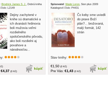
:
Brodrick James S. J.
, Dobrá kniha 1986
Spisovatel
:
Wade Loron
, Sion plus 2009
 číslo: L2149
Katalogové číslo: P4431
Dejiny zachytené v
Čo keby sme uviedli
knihe sú dramatické a
do praxe Boží
ich dvanásti hrdinovia
plán?... brožovaná,
boli mužovia veľmi
malý formát, 142
rozdielného
strán
spoločenského pôvodu,
ako boli rozdielni aj
povahove a
národnosťou...
, 297 strán
hy:
Stav knihy:
€1,50
Kč)
(0 Kč)
kúpiť
kúpiť
:
€4,37
Pre Vás:
€1,43
(0 Kč)
(0 Kč)