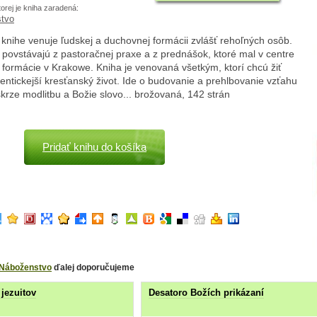
torej je kniha zaradená:
tvo
 knihe venuje ľudskej a duchovnej formácii zvlášť rehoľných osôb.
 povstávajú z pastoračnej praxe a z prednášok, ktoré mal v centre
formácie v Krakowe. Kniha je venovaná všetkým, ktorí chcú žiť
tentickejší kresťanský život. Ide o budovanie a prehlbovanie vzťahu
rze modlitbu a Božie slovo... brožovaná, 142 strán
Pridať knihu do košíka
Náboženstvo
ďalej doporučujeme
 jezuitov
Desatoro Božích prikázaní