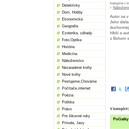
Kategória v k
Detektívky
Nábožens
Dom, Hobby
Autor sa v
Ekonomická
Jeho diela
Geografia
duchovnej 
hlbší a au
Ezoterika, záhady
s Bohom sk
Foto,Optika
História
Medicína
Náboženstvo
Nezaradené knihy
Nové knihy
Pestujeme,Chováme
Počítače,internet
Poézia
Politika
V kategórii
Právo
Pre šikovné ruky
Počiatky
Príroda, Javy