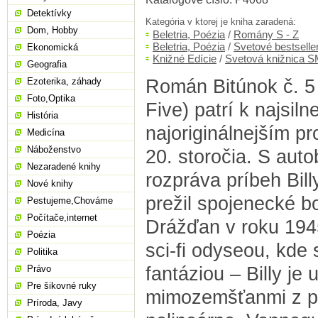
Detektívky
Kategória v ktorej je kniha zaradená:
Dom, Hobby
Beletria, Poézia
/
Romány S - Z
Beletria, Poézia
/
Svetové bestselle
Ekonomická
Knižné Edície
/
Svetová knižnica 
Geografia
Román Bitúnok č. 5
Ezoterika, záhady
Foto,Optika
Five) patrí k najsiln
História
najoriginálnejším p
Medicína
Náboženstvo
20. storočia. S aut
Nezaradené knihy
rozpráva príbeh Bill
Nové knihy
prežil spojenecké 
Pestujeme,Chováme
Počítače,internet
Drážďan v roku 1945
Poézia
sci-fi odyseou, kde 
Politika
fantáziou – Billy je
Právo
Pre šikovné ruky
mimozemšťanmi z pl
Príroda, Javy