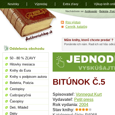
Novinky
Výpredaj
Extra zľavy
Výkup kníh onl
Antikvariát
Nachádzate sa:
Antikvariát
-
Beletria, Poé
shop.sk
Rss výstup
Cenník, katalóg
Máte knihy, ktoré chcete predať ?
Ponúknite ich nám. Radi ich od Vás odkú
Oddelenia obchodu
50 - 80 % ZĽAVY
Hitovky mesiaca
Knihy do Eura
Knihy s podpisom autora
BITÚNOK Č.5
Beletria, Poézia
Cestopisy
Spisovateľ
:
Vonnegut Kurt
Cudzojazyčná
Vydavateľ
:
Petit press
Časopisy
Rok vydania
:
2004
Deti, Mládež
Stav knihy
:
Diéty
Katalogové číslo: P4068