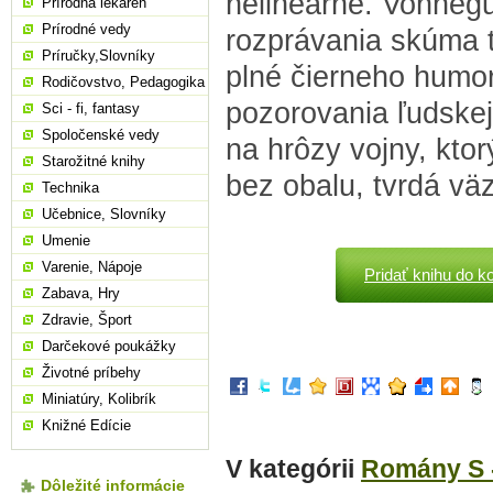
nelineárne. Vonnegu
Prírodná lekáreň
Prírodné vedy
rozprávania skúma t
Príručky,Slovníky
plné čierneho humor
Rodičovstvo, Pedagogika
pozorovania ľudskej
Sci - fi, fantasy
Spoločenské vedy
na hrôzy vojny, ktor
Starožitné knihy
bez obalu, tvrdá vä
Technika
Učebnice, Slovníky
Umenie
Varenie, Nápoje
Pridať knihu do k
Zabava, Hry
Zdravie, Šport
Darčekové poukážky
Životné príbehy
Miniatúry, Kolibrík
Knižné Edície
V kategórii
Romány S 
Dôležité informácie