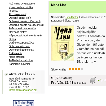
Aké knihy vykupujeme
Mona Lisa
Výkup kníh na diaľku
Infolinka
Ako nakupovať
Spisovatel
:
Sinn Dieter
, Lidové nakladatelství 
Osobný odber kníh
Katalogové číslo: K1466
Odberné miesta v Čechách
Odberné miesta na Slovensku
Osudy modelu
Poštovné do zahraničia
nejslavnějšího
Možnosti platby
Nápoveda k hodnoteniu kníh
portrétu Leonarda da
O nás
Vinciho - Lisy del
Darčeková poukážka
Giocondo - líčí autor
Ochrana súkromia
v románě na pozadí
Obchodné podmienky
historických událostí
Reklamácie
Mapa stránok
ve Florencii koncem
Požiadavka na knihu
15. století... v
Zasielanie noviniek
češtine, obal, tvrdá väzba, 245 strán
Stav knihy:
ANTIKVARIÁT s.r.o.
€1,50
(2 810 Kč)
Radničné námestie 46
kúpi
08501 Bardejov
Pre Vás:
€1,43
(2 669 Kč)
tel: 054 474 4424
mob: 0903 612078
info@antikvariatshop.sk