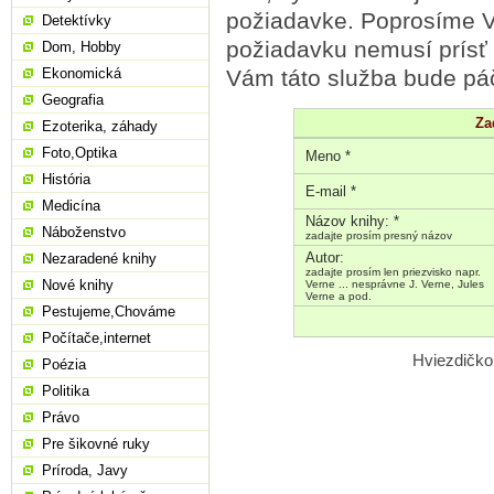
požiadavke. Poprosíme V
Detektívky
požiadavku nemusí prísť
Dom, Hobby
Ekonomická
Vám táto služba bude páč
Geografia
Za
Ezoterika, záhady
Foto,Optika
Meno *
História
E-mail *
Medicína
Názov knihy: *
Náboženstvo
zadajte prosím presný názov
Autor:
Nezaradené knihy
zadajte prosím len priezvisko napr.
Nové knihy
Verne ... nesprávne J. Verne, Jules
Verne a pod.
Pestujeme,Chováme
Počítače,internet
Hviezdičko
Poézia
Politika
Právo
Pre šikovné ruky
Príroda, Javy