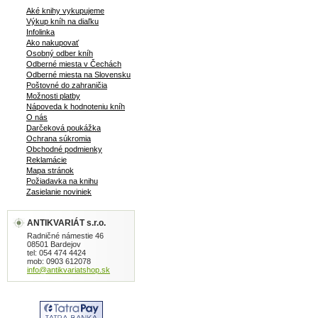
Aké knihy vykupujeme
Výkup kníh na diaľku
Infolinka
Ako nakupovať
Osobný odber kníh
Odberné miesta v Čechách
Odberné miesta na Slovensku
Poštovné do zahraničia
Možnosti platby
Nápoveda k hodnoteniu kníh
O nás
Darčeková poukážka
Ochrana súkromia
Obchodné podmienky
Reklamácie
Mapa stránok
Požiadavka na knihu
Zasielanie noviniek
ANTIKVARIÁT s.r.o.
Radničné námestie 46
08501 Bardejov
tel: 054 474 4424
mob: 0903 612078
info@antikvariatshop.sk