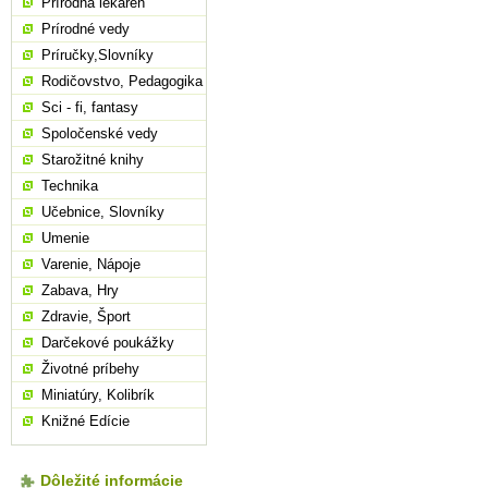
Prírodná lekáreň
Prírodné vedy
Príručky,Slovníky
Rodičovstvo, Pedagogika
Sci - fi, fantasy
Spoločenské vedy
Starožitné knihy
Technika
Učebnice, Slovníky
Umenie
Varenie, Nápoje
Zabava, Hry
Zdravie, Šport
Darčekové poukážky
Životné príbehy
Miniatúry, Kolibrík
Knižné Edície
Dôležité informácie