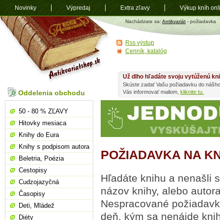
Novinky
Výpredaj
Extra zľavy
Výkup kníh onl
Antikvariát
Nachádzate sa:
Antikvariát
- požiadavka
shop.sk
Rss výstup
Cenník, katalóg
Už dlho hľadáte svoju vytúženú kn
Skúste zadať Vašu požiadavku do nášho
Oddelenia obchodu
Vás informovať mailom,
kliknite tu.
50 - 80 % ZĽAVY
Hitovky mesiaca
Knihy do Eura
Knihy s podpisom autora
POŽIADAVKA NA K
Beletria, Poézia
Cestopisy
Hľadáte knihu a nenašli s
Cudzojazyčná
názov knihy, alebo auto
Časopisy
Nespracované požiadavky
Deti, Mládež
deň, kým sa nenájde knih
Diéty