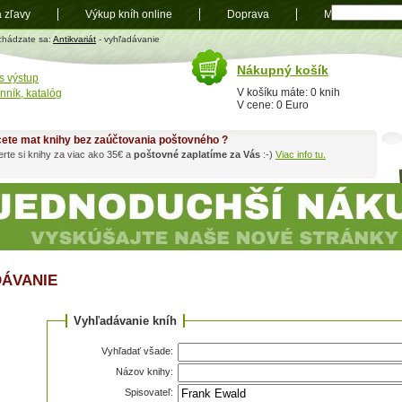
a zľavy
Výkup kníh online
Doprava
Mapa
t
chádzate sa:
Antikvariát
- vyhľadávanie
Nákupný košík
s výstup
V košíku máte: 0 knih
nník, katalóg
V cene: 0 Euro
ete mat knihy bez zaúčtovania poštovného ?
rte si knihy za viac ako 35€ a
poštovné zaplatíme za Vás
:-)
Viac info tu.
ÁVANIE
Vyhľadávanie kníh
Vyhľadať všade:
Názov knihy:
Spisovateľ: