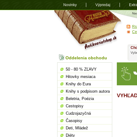
Novinky
Výpredaj
Extr
Antikvariá
Na
shop.sk
Rs
Ce
Chc
Vybe
Oddelenia obchodu
50 - 80 % ZĽAVY
Hitovky mesiaca
Knihy do Eura
Knihy s podpisom autora
VYHĽAD
Beletria, Poézia
Cestopisy
Cudzojazyčná
Časopisy
Deti, Mládež
Diéty