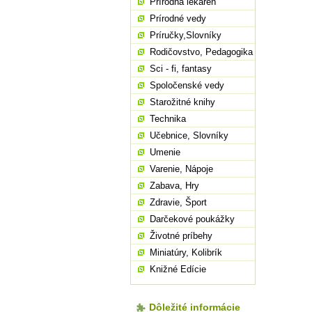
Prírodná lekáreň
Prírodné vedy
Príručky,Slovníky
Rodičovstvo, Pedagogika
Sci - fi, fantasy
Spoločenské vedy
Starožitné knihy
Technika
Učebnice, Slovníky
Umenie
Varenie, Nápoje
Zabava, Hry
Zdravie, Šport
Darčekové poukážky
Životné príbehy
Miniatúry, Kolibrík
Knižné Edície
Dôležité informácie