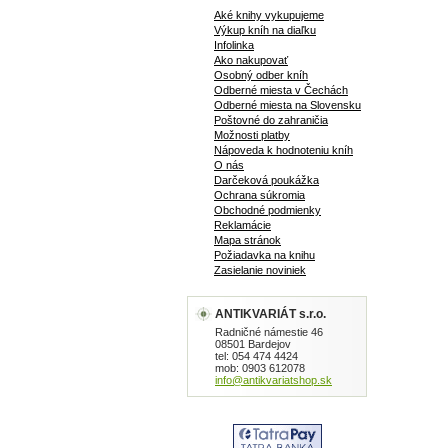
Aké knihy vykupujeme
Výkup kníh na diaľku
Infolinka
Ako nakupovať
Osobný odber kníh
Odberné miesta v Čechách
Odberné miesta na Slovensku
Poštovné do zahraničia
Možnosti platby
Nápoveda k hodnoteniu kníh
O nás
Darčeková poukážka
Ochrana súkromia
Obchodné podmienky
Reklamácie
Mapa stránok
Požiadavka na knihu
Zasielanie noviniek
ANTIKVARIÁT s.r.o.
Radničné námestie 46
08501 Bardejov
tel: 054 474 4424
mob: 0903 612078
info@antikvariatshop.sk