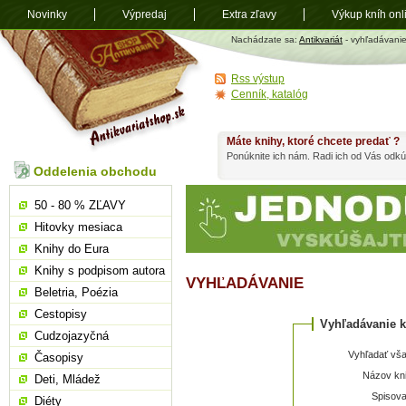
Novinky
Výpredaj
Extra zľavy
Výkup kníh onl
Antikvariát
Nachádzate sa:
Antikvariát
- vyhľadávani
shop.sk
Rss výstup
Cenník, katalóg
Máte knihy, ktoré chcete predať ?
Ponúknite ich nám. Radi ich od Vás odkú
Oddelenia obchodu
50 - 80 % ZĽAVY
Hitovky mesiaca
Knihy do Eura
Knihy s podpisom autora
VYHĽADÁVANIE
Beletria, Poézia
Cestopisy
Vyhľadávanie k
Cudzojazyčná
Vyhľadať vša
Časopisy
Názov kni
Deti, Mládež
Spisova
Diéty