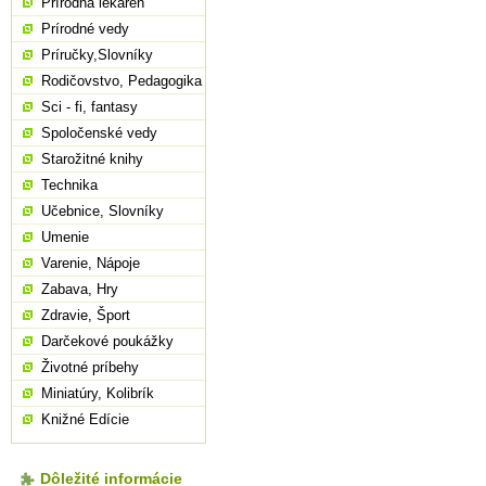
Prírodná lekáreň
Prírodné vedy
Príručky,Slovníky
Rodičovstvo, Pedagogika
Sci - fi, fantasy
Spoločenské vedy
Starožitné knihy
Technika
Učebnice, Slovníky
Umenie
Varenie, Nápoje
Zabava, Hry
Zdravie, Šport
Darčekové poukážky
Životné príbehy
Miniatúry, Kolibrík
Knižné Edície
Dôležité informácie