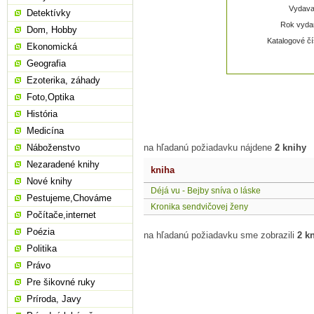
Vydavat
Detektívky
Rok vydan
Dom, Hobby
Katalogové čí
Ekonomická
Geografia
Ezoterika, záhady
Foto,Optika
História
Medicína
Náboženstvo
na hľadanú požiadavku nájdene
2 knihy
Nezaradené knihy
kniha
Nové knihy
Déjá vu - Bejby sníva o láske
Pestujeme,Chováme
Kronika sendvičovej ženy
Počítače,internet
Poézia
na hľadanú požiadavku sme zobrazili
2 k
Politika
Právo
Pre šikovné ruky
Príroda, Javy