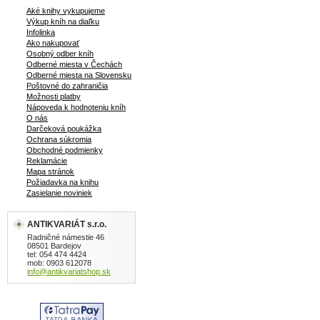
Aké knihy vykupujeme
Výkup kníh na diaľku
Infolinka
Ako nakupovať
Osobný odber kníh
Odberné miesta v Čechách
Odberné miesta na Slovensku
Poštovné do zahraničia
Možnosti platby
Nápoveda k hodnoteniu kníh
O nás
Darčeková poukážka
Ochrana súkromia
Obchodné podmienky
Reklamácie
Mapa stránok
Požiadavka na knihu
Zasielanie noviniek
ANTIKVARIÁT s.r.o.
Radničné námestie 46
08501 Bardejov
tel: 054 474 4424
mob: 0903 612078
info@antikvariatshop.sk