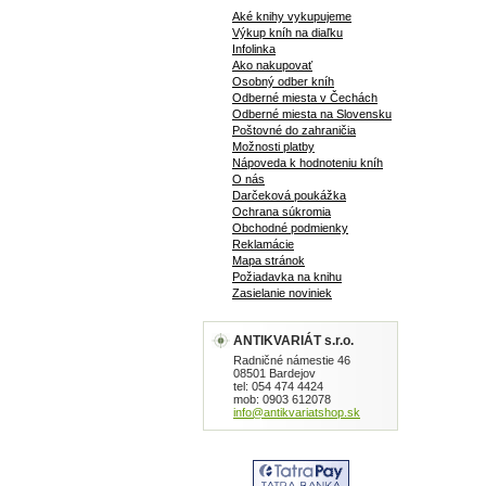
Aké knihy vykupujeme
Výkup kníh na diaľku
Infolinka
Ako nakupovať
Osobný odber kníh
Odberné miesta v Čechách
Odberné miesta na Slovensku
Poštovné do zahraničia
Možnosti platby
Nápoveda k hodnoteniu kníh
O nás
Darčeková poukážka
Ochrana súkromia
Obchodné podmienky
Reklamácie
Mapa stránok
Požiadavka na knihu
Zasielanie noviniek
ANTIKVARIÁT s.r.o.
Radničné námestie 46
08501 Bardejov
tel: 054 474 4424
mob: 0903 612078
info@antikvariatshop.sk