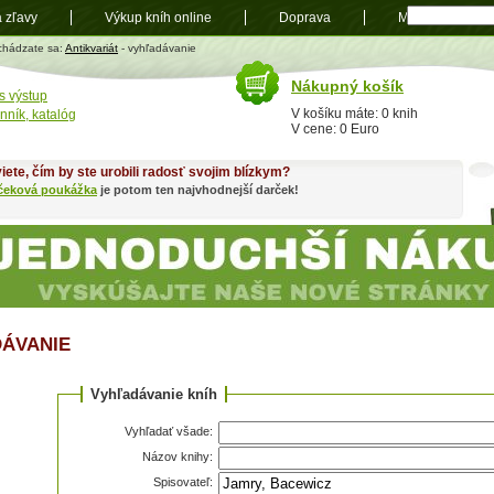
a zľavy
Výkup kníh online
Doprava
Mapa
t
chádzate sa:
Antikvariát
- vyhľadávanie
Nákupný košík
s výstup
V košíku máte: 0 knih
nník, katalóg
V cene: 0 Euro
iete, čím by ste urobili radosť svojim blízkym?
čeková poukážka
je potom ten najvhodnejší darček!
ÁVANIE
Vyhľadávanie kníh
Vyhľadať všade:
Názov knihy:
Spisovateľ: