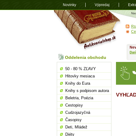
Novinky
Výpredaj
Extr
Antikvariá
Na
shop.sk
Rs
Ce
Nev
Dar
Oddelenia obchodu
50 - 80 % ZĽAVY
Hitovky mesiaca
Knihy do Eura
Knihy s podpisom autora
VYHĽAD
Beletria, Poézia
Cestopisy
Cudzojazyčná
Časopisy
Deti, Mládež
Diéty