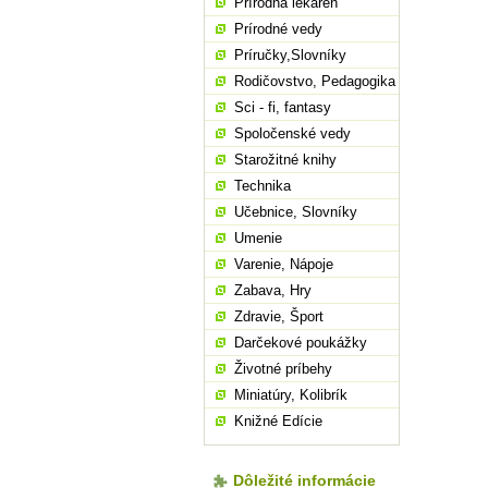
Prírodná lekáreň
Prírodné vedy
Príručky,Slovníky
Rodičovstvo, Pedagogika
Sci - fi, fantasy
Spoločenské vedy
Starožitné knihy
Technika
Učebnice, Slovníky
Umenie
Varenie, Nápoje
Zabava, Hry
Zdravie, Šport
Darčekové poukážky
Životné príbehy
Miniatúry, Kolibrík
Knižné Edície
Dôležité informácie