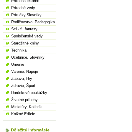
Prírodná lekáreň
Prírodné vedy
Príručky,Slovníky
Rodičovstvo, Pedagogika
Sci - fi, fantasy
Spoločenské vedy
Starožitné knihy
Technika
Učebnice, Slovníky
Umenie
Varenie, Nápoje
Zabava, Hry
Zdravie, Šport
Darčekové poukážky
Životné príbehy
Miniatúry, Kolibrík
Knižné Edície
Dôležité informácie