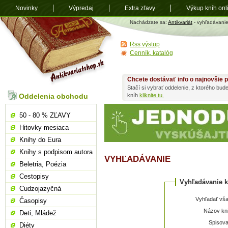
Novinky
Výpredaj
Extra zľavy
Výkup kníh onl
Antikvariát
Nachádzate sa:
Antikvariát
- vyhľadávani
shop.sk
Rss výstup
Cenník, katalóg
Chcete dostávať info o najnovšie p
Stačí si vybrať oddelenie, z ktorého bud
Oddelenia obchodu
kníh
kliknite tu.
50 - 80 % ZĽAVY
Hitovky mesiaca
Knihy do Eura
Knihy s podpisom autora
VYHĽADÁVANIE
Beletria, Poézia
Cestopisy
Vyhľadávanie k
Cudzojazyčná
Vyhľadať vša
Časopisy
Názov kni
Deti, Mládež
Spisova
Diéty