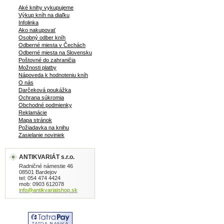
Aké knihy vykupujeme
Výkup kníh na diaľku
Infolinka
Ako nakupovať
Osobný odber kníh
Odberné miesta v Čechách
Odberné miesta na Slovensku
Poštovné do zahraničia
Možnosti platby
Nápoveda k hodnoteniu kníh
O nás
Darčeková poukážka
Ochrana súkromia
Obchodné podmienky
Reklamácie
Mapa stránok
Požiadavka na knihu
Zasielanie noviniek
ANTIKVARIÁT s.r.o.
Radničné námestie 46
08501 Bardejov
tel: 054 474 4424
mob: 0903 612078
info@antikvariatshop.sk