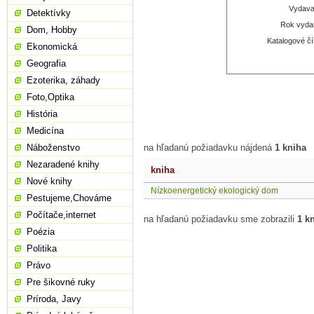
Vydavat
Detektívky
Rok vydan
Dom, Hobby
Katalogové čí
Ekonomická
Geografia
Ezoterika, záhady
Foto,Optika
História
Medicína
Náboženstvo
na hľadanú požiadavku nájdená
1 kniha
Nezaradené knihy
kniha
Nové knihy
Nízkoenergetický ekologický dom
Pestujeme,Chováme
Počítače,internet
na hľadanú požiadavku sme zobrazili
1 k
Poézia
Politika
Právo
Pre šikovné ruky
Príroda, Javy