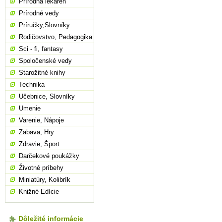
Prírodná lekáreň
Prírodné vedy
Príručky,Slovníky
Rodičovstvo, Pedagogika
Sci - fi, fantasy
Spoločenské vedy
Starožitné knihy
Technika
Učebnice, Slovníky
Umenie
Varenie, Nápoje
Zabava, Hry
Zdravie, Šport
Darčekové poukážky
Životné príbehy
Miniatúry, Kolibrík
Knižné Edície
Dôležité informácie