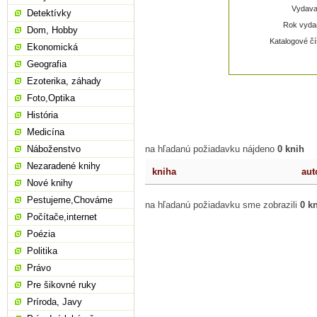
Vydavat
Detektívky
Rok vydan
Dom, Hobby
Katalogové čí
Ekonomická
Geografia
Ezoterika, záhady
Foto,Optika
História
Medicína
Náboženstvo
na hľadanú požiadavku nájdeno
0 knih
Nezaradené knihy
kniha
aut
Nové knihy
Pestujeme,Chováme
na hľadanú požiadavku sme zobrazili
0 k
Počítače,internet
Poézia
Politika
Právo
Pre šikovné ruky
Príroda, Javy