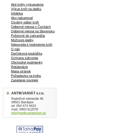
Aké knihy vykupujeme
Výkup kníh na diaľku
Infolinka
Ako nakupovať
Osobný odber kníh
Odberné miesta v Čechách
Odberné miesta na Slovensku
Poštovné do zahraničia
Možnosti platby
Nápoveda k hodnoteniu kníh
O nás
Darčeková poukážka
Ochrana súkromia
Obchodné podmienky
Reklamácie
Mapa stránok
Požiadavka na knihu
Zasielanie noviniek
ANTIKVARIÁT s.r.o.
Radničné námestie 46
08501 Bardejov
tel: 054 474 4424
mob: 0903 612078
info@antikvariatshop.sk