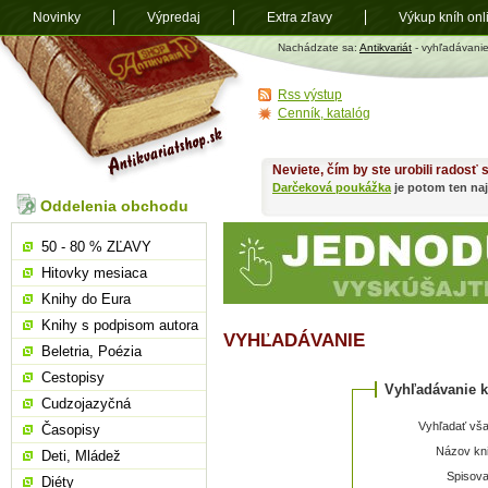
Novinky
Výpredaj
Extra zľavy
Výkup kníh onl
Antikvariát
Nachádzate sa:
Antikvariát
- vyhľadávani
shop.sk
Rss výstup
Cenník, katalóg
Neviete, čím by ste urobili radosť
Darčeková poukážka
je potom ten naj
Oddelenia obchodu
50 - 80 % ZĽAVY
Hitovky mesiaca
Knihy do Eura
Knihy s podpisom autora
VYHĽADÁVANIE
Beletria, Poézia
Cestopisy
Vyhľadávanie k
Cudzojazyčná
Vyhľadať vša
Časopisy
Názov kni
Deti, Mládež
Spisova
Diéty