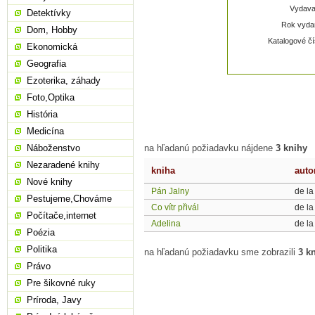
Vydavat
Detektívky
Rok vydan
Dom, Hobby
Katalogové čí
Ekonomická
Geografia
Ezoterika, záhady
Foto,Optika
História
Medicína
Náboženstvo
na hľadanú požiadavku nájdene
3 knihy
Nezaradené knihy
kniha
auto
Nové knihy
Pán Jalny
de l
Pestujeme,Chováme
Co vítr přivál
de l
Počítače,internet
Adelina
de l
Poézia
Politika
na hľadanú požiadavku sme zobrazili
3 k
Právo
Pre šikovné ruky
Príroda, Javy