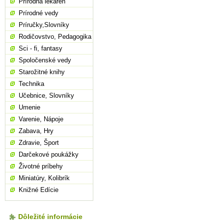
Prírodná lekáreň
Prírodné vedy
Príručky,Slovníky
Rodičovstvo, Pedagogika
Sci - fi, fantasy
Spoločenské vedy
Starožitné knihy
Technika
Učebnice, Slovníky
Umenie
Varenie, Nápoje
Zabava, Hry
Zdravie, Šport
Darčekové poukážky
Životné príbehy
Miniatúry, Kolibrík
Knižné Edície
Dôležité informácie