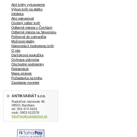
Aké knihy vykupujeme
Výkup kníh na diaľku
Infolinka
Ako nakupovať
Osobný odber kníh
Odberné miesta v Čechách
Odberné miesta na Slovensku
Poštovné do zahraničia
Možnosti platby
Nápoveda k hodnoteniu kníh
O nás
Darčeková poukážka
Ochrana súkromia
Obchodné podmienky
Reklamácie
Mapa stránok
Požiadavka na knihu
Zasielanie noviniek
ANTIKVARIÁT s.r.o.
Radničné námestie 46
08501 Bardejov
tel: 054 474 4424
mob: 0903 612078
info@antikvariatshop.sk