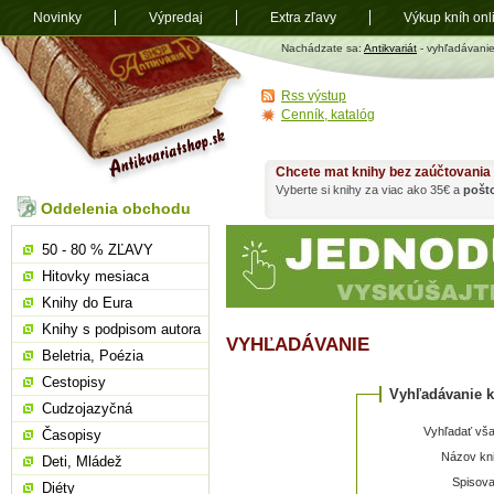
Novinky
Výpredaj
Extra zľavy
Výkup kníh onl
Antikvariát
Nachádzate sa:
Antikvariát
- vyhľadávani
shop.sk
Rss výstup
Cenník, katalóg
Chcete mat knihy bez zaúčtovania
Vyberte si knihy za viac ako 35€ a
pošt
Oddelenia obchodu
50 - 80 % ZĽAVY
Hitovky mesiaca
Knihy do Eura
Knihy s podpisom autora
VYHĽADÁVANIE
Beletria, Poézia
Cestopisy
Vyhľadávanie k
Cudzojazyčná
Vyhľadať vša
Časopisy
Názov kni
Deti, Mládež
Spisova
Diéty