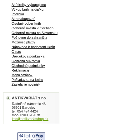
Aké knihy vykupujeme
Výkup kníh na diaľku
Infolinka
Ako nakupovať
Osobný odber kníh
Odberné miesta v Čechách
Odberné miesta na Slovensku
Poštovné do zahraničia
Možnosti platby
Nápoveda k hodnoteniu kníh
O nás
Darčeková poukážka
Ochrana súkromia
Obchodné podmienky
Reklamácie
Mapa stránok
Požiadavka na knihu
Zasielanie noviniek
ANTIKVARIÁT s.r.o.
Radničné námestie 46
08501 Bardejov
tel: 054 474 4424
mob: 0903 612078
info@antikvariatshop.sk