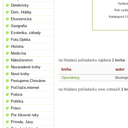
Vydavat
Detektívky
Rok vydan
Dom, Hobby
Katalogové čí
Ekonomická
Geografia
Ezoterika, záhady
Foto,Optika
História
Medicína
Náboženstvo
na hľadanú požiadavku nájdená
1 kniha
Nezaradené knihy
kniha
autor
Nové knihy
Opiumkrieg
Brunngr
Pestujeme,Chováme
Počítače,internet
na hľadanú požiadavku sme zobrazili
1 k
Poézia
Politika
Právo
Pre šikovné ruky
Príroda, Javy