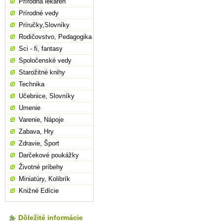
Prírodná lekáreň
Prírodné vedy
Príručky,Slovníky
Rodičovstvo, Pedagogika
Sci - fi, fantasy
Spoločenské vedy
Starožitné knihy
Technika
Učebnice, Slovníky
Umenie
Varenie, Nápoje
Zabava, Hry
Zdravie, Šport
Darčekové poukážky
Životné príbehy
Miniatúry, Kolibrík
Knižné Edície
Dôležité informácie