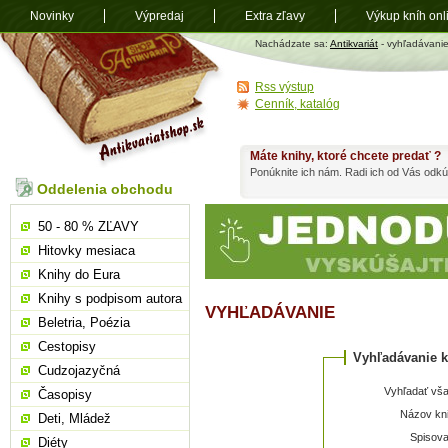
Novinky
Výpredaj
Extra zľavy
Výkup kníh onl
Antikvariát
Nachádzate sa:
Antikvariát
- vyhľadávani
shop.sk
Rss výstup
Cenník, katalóg
Máte knihy, ktoré chcete predať ?
Ponúknite ich nám. Radi ich od Vás odkú
Oddelenia obchodu
50 - 80 % ZĽAVY
Hitovky mesiaca
Knihy do Eura
Knihy s podpisom autora
VYHĽADÁVANIE
Beletria, Poézia
Cestopisy
Vyhľadávanie k
Cudzojazyčná
Vyhľadať vša
Časopisy
Názov kni
Deti, Mládež
Spisova
Diéty