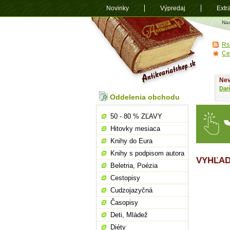
Novinky
Výpredaj
Extr
Antikvariá
Na
shop.sk
Rs
Ce
Nev
Dar
Oddelenia obchodu
50 - 80 % ZĽAVY
Hitovky mesiaca
Knihy do Eura
Knihy s podpisom autora
VYHĽAD
Beletria, Poézia
Cestopisy
Cudzojazyčná
Časopisy
Deti, Mládež
Diéty