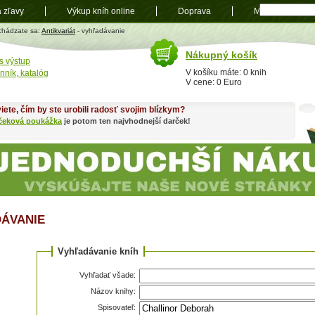
a zľavy
Výkup kníh online
Doprava
Mapa
t
chádzate sa:
Antikvariát
- vyhľadávanie
Nákupný košík
s výstup
V košíku máte: 0 knih
nník, katalóg
V cene: 0 Euro
iete, čím by ste urobili radosť svojim blízkym?
čeková poukážka
je potom ten najvhodnejší darček!
ÁVANIE
Vyhľadávanie kníh
Vyhľadať všade:
Názov knihy:
Spisovateľ: