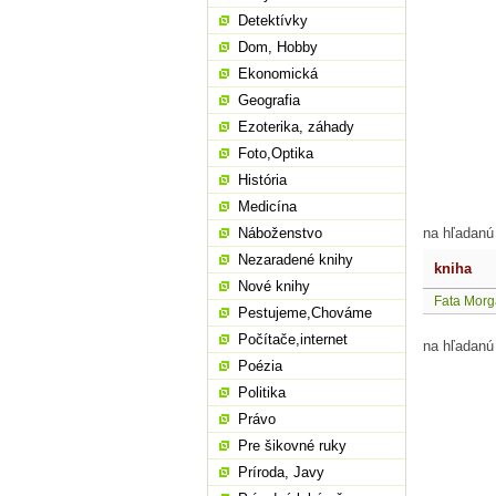
Detektívky
Dom, Hobby
Ekonomická
Geografia
Ezoterika, záhady
Foto,Optika
História
Medicína
Náboženstvo
na hľadanú
Nezaradené knihy
kniha
Nové knihy
Fata Mor
Pestujeme,Chováme
Počítače,internet
na hľadanú
Poézia
Politika
Právo
Pre šikovné ruky
Príroda, Javy