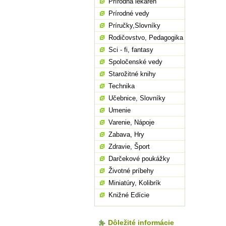
Prírodná lekáreň
Prírodné vedy
Príručky,Slovníky
Rodičovstvo, Pedagogika
Sci - fi, fantasy
Spoločenské vedy
Starožitné knihy
Technika
Učebnice, Slovníky
Umenie
Varenie, Nápoje
Zabava, Hry
Zdravie, Šport
Darčekové poukážky
Životné príbehy
Miniatúry, Kolibrík
Knižné Edície
Dôležité informácie