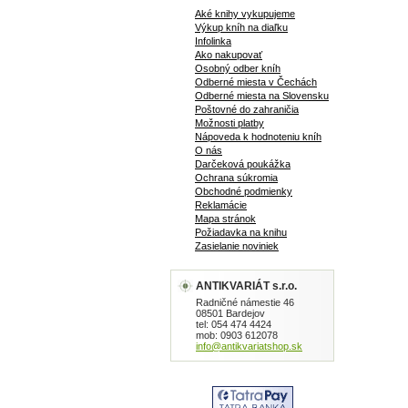
Aké knihy vykupujeme
Výkup kníh na diaľku
Infolinka
Ako nakupovať
Osobný odber kníh
Odberné miesta v Čechách
Odberné miesta na Slovensku
Poštovné do zahraničia
Možnosti platby
Nápoveda k hodnoteniu kníh
O nás
Darčeková poukážka
Ochrana súkromia
Obchodné podmienky
Reklamácie
Mapa stránok
Požiadavka na knihu
Zasielanie noviniek
ANTIKVARIÁT s.r.o.
Radničné námestie 46
08501 Bardejov
tel: 054 474 4424
mob: 0903 612078
info@antikvariatshop.sk