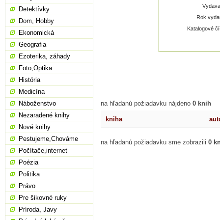
Vydavat
Detektívky
Rok vydan
Dom, Hobby
Katalogové čí
Ekonomická
Geografia
Ezoterika, záhady
Foto,Optika
História
Medicína
Náboženstvo
na hľadanú požiadavku nájdeno
0 knih
Nezaradené knihy
kniha
aut
Nové knihy
Pestujeme,Chováme
na hľadanú požiadavku sme zobrazili
0 k
Počítače,internet
Poézia
Politika
Právo
Pre šikovné ruky
Príroda, Javy