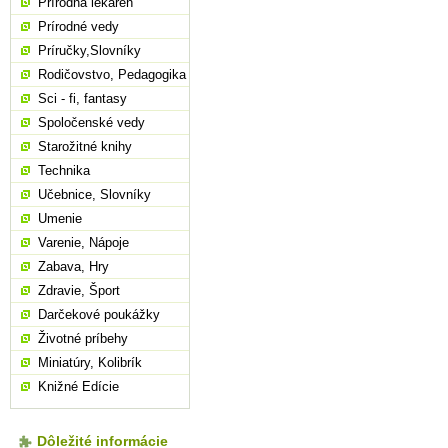
Prírodná lekáreň
Prírodné vedy
Príručky,Slovníky
Rodičovstvo, Pedagogika
Sci - fi, fantasy
Spoločenské vedy
Starožitné knihy
Technika
Učebnice, Slovníky
Umenie
Varenie, Nápoje
Zabava, Hry
Zdravie, Šport
Darčekové poukážky
Životné príbehy
Miniatúry, Kolibrík
Knižné Edície
Dôležité informácie