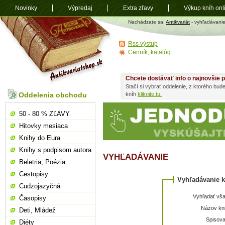
Novinky
Výpredaj
Extra zľavy
Výkup kníh onl
Antikvariát
Nachádzate sa:
Antikvariát
- vyhľadávani
shop.sk
Rss výstup
Cenník, katalóg
Chcete dostávať info o najnovšie p
Stačí si vybrať oddelenie, z ktorého bud
Oddelenia obchodu
kníh
kliknite tu.
50 - 80 % ZĽAVY
Hitovky mesiaca
Knihy do Eura
Knihy s podpisom autora
VYHĽADÁVANIE
Beletria, Poézia
Cestopisy
Vyhľadávanie k
Cudzojazyčná
Vyhľadať vša
Časopisy
Názov kni
Deti, Mládež
Spisova
Diéty