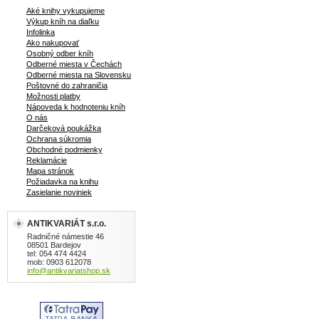
Aké knihy vykupujeme
Výkup kníh na diaľku
Infolinka
Ako nakupovať
Osobný odber kníh
Odberné miesta v Čechách
Odberné miesta na Slovensku
Poštovné do zahraničia
Možnosti platby
Nápoveda k hodnoteniu kníh
O nás
Darčeková poukážka
Ochrana súkromia
Obchodné podmienky
Reklamácie
Mapa stránok
Požiadavka na knihu
Zasielanie noviniek
ANTIKVARIÁT s.r.o.
Radničné námestie 46
08501 Bardejov
tel: 054 474 4424
mob: 0903 612078
info@antikvariatshop.sk