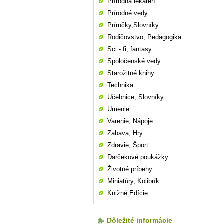
Prírodná lekáreň
Prírodné vedy
Príručky,Slovníky
Rodičovstvo, Pedagogika
Sci - fi, fantasy
Spoločenské vedy
Starožitné knihy
Technika
Učebnice, Slovníky
Umenie
Varenie, Nápoje
Zabava, Hry
Zdravie, Šport
Darčekové poukážky
Životné príbehy
Miniatúry, Kolibrík
Knižné Edície
Dôležité informácie