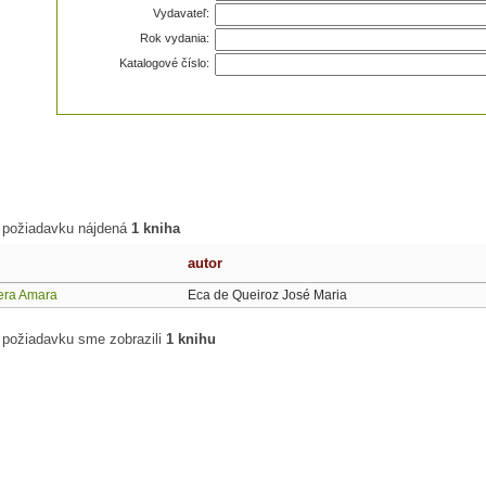
Vydavateľ:
Rok vydania:
Katalogové číslo:
 požiadavku nájdená
1 kniha
autor
tera Amara
Eca de Queiroz José Maria
 požiadavku sme zobrazili
1 knihu