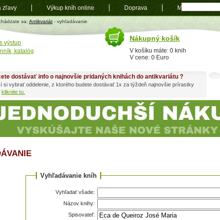
a zľavy
Výkup kníh online
Doprava
Mapa
t
chádzate sa:
Antikvariát
- vyhľadávanie
Nákupný košík
s výstup
V košíku máte: 0 knih
nník, katalóg
V cene: 0 Euro
ete dostávať info o najnovšie pridaných knihách do antikvariátu ?
í si vybrať oddelenie, z ktorého budete dostávať 1x za týždeň najnovšie prírastky
h
kliknite tu.
ÁVANIE
Vyhľadávanie kníh
Vyhľadať všade:
Názov knihy:
Spisovateľ: