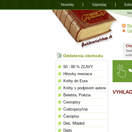
Novinky
Výpredaj
Extr
Antikvariá
Na
shop.sk
Rs
Ce
Chc
Stač
Oddelenia obchodu
kní
50 - 80 % ZĽAVY
Hitovky mesiaca
Knihy do Eura
Knihy s podpisom autora
VYHĽAD
Beletria, Poézia
Cestopisy
Cudzojazyčná
Časopisy
Deti, Mládež
Diéty