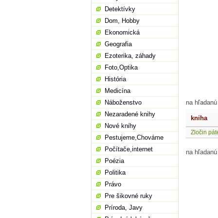
Detektívky
Dom, Hobby
Ekonomická
Geografia
Ezoterika, záhady
Foto,Optika
História
Medicína
Náboženstvo
na hľadanú
Nezaradené knihy
kniha
Nové knihy
Zločin pá
Pestujeme,Chováme
Počítače,internet
na hľadanú
Poézia
Politika
Právo
Pre šikovné ruky
Príroda, Javy