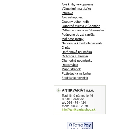
Aké knihy vykupujeme
Výkup kníh na diaľku
Infolinka
Ako nakupovať
Osobný odber kníh
Odberné miesta v Čechách
Odberné miesta na Slovensku
Poštovné do zahraničia
Možnosti platby
Nápoveda k hodnoteniu kníh
O nás
Darčeková poukážka
Ochrana súkromia
Obchodné podmienky
Reklamácie
Mapa stránok
Požiadavka na knihu
Zasielanie noviniek
ANTIKVARIÁT s.r.o.
Radničné námestie 46
08501 Bardejov
tel: 054 474 4424
mob: 0903 612078
info@antikvariatshop.sk