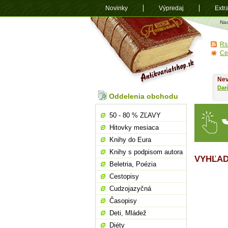
Novinky
Výpredaj
Extr
Antikvariá
Na
shop.sk
Rs
Ce
Nev
Dar
Oddelenia obchodu
50 - 80 % ZĽAVY
Hitovky mesiaca
Knihy do Eura
Knihy s podpisom autora
VYHĽAD
Beletria, Poézia
Cestopisy
Cudzojazyčná
Časopisy
Deti, Mládež
Diéty