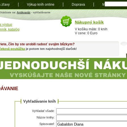
a zľavy
Výkup kníh online
Doprava
Mapa
t
chádzate sa:
Antikvariát
- vyhľadávanie
Nákupný košík
s výstup
V košíku máte: 0 knih
nník, katalóg
V cene: 0 Euro
iete, čím by ste urobili radosť svojim blízkym?
čeková poukážka
je potom ten najvhodnejší darček!
ÁVANIE
Vyhľadávanie kníh
Vyhľadať všade:
Názov knihy:
Spisovateľ: