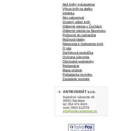
Aké knihy vykupujeme
Výkup kníh na diaľku
Infolinka
Ako nakupovať
Osobný odber kníh
Odberné miesta v Čechách
Odberné miesta na Slovensku
Poštovné do zahraničia
Možnosti platby
Nápoveda k hodnoteniu kníh
O nás
Darčeková poukážka
Ochrana súkromia
Obchodné podmienky
Reklamácie
Mapa stránok
Požiadavka na knihu
Zasielanie noviniek
ANTIKVARIÁT s.r.o.
Radničné námestie 46
08501 Bardejov
tel: 054 474 4424
mob: 0903 612078
info@antikvariatshop.sk