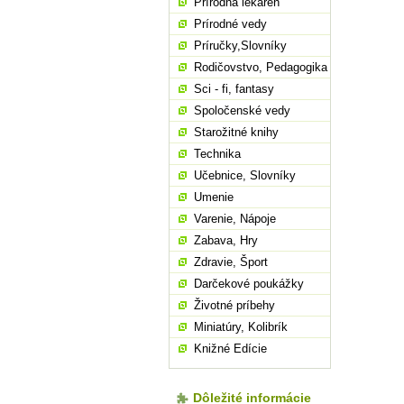
Prírodná lekáreň
Prírodné vedy
Príručky,Slovníky
Rodičovstvo, Pedagogika
Sci - fi, fantasy
Spoločenské vedy
Starožitné knihy
Technika
Učebnice, Slovníky
Umenie
Varenie, Nápoje
Zabava, Hry
Zdravie, Šport
Darčekové poukážky
Životné príbehy
Miniatúry, Kolibrík
Knižné Edície
Dôležité informácie