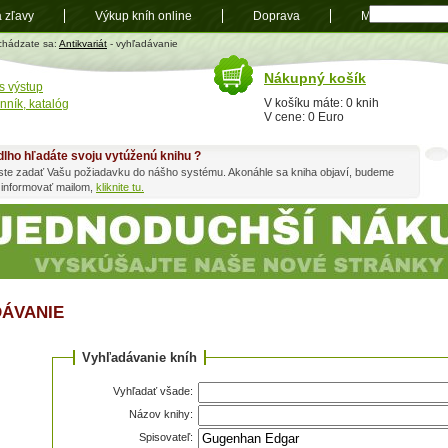
a zľavy
Výkup kníh online
Doprava
Mapa
t
chádzate sa:
Antikvariát
- vyhľadávanie
Nákupný košík
s výstup
V košíku máte: 0 knih
nník, katalóg
V cene: 0 Euro
dlho hľadáte svoju vytúženú knihu ?
ste zadať Vašu požiadavku do nášho systému. Akonáhle sa kniha objaví, budeme
 informovať mailom,
kliknite tu.
ÁVANIE
Vyhľadávanie kníh
Vyhľadať všade:
Názov knihy:
Spisovateľ: