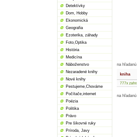
Detektívky
Dom, Hobby
Ekonomická
Geografia
Ezoterika, záhady
Foto,Optika
História
Medicína
Náboženstvo
na hľadanú
Nezaradené knihy
kniha
Nové knihy
777x zah
Pestujeme,Chováme
Počítače,internet
na hľadanú
Poézia
Politika
Právo
Pre šikovné ruky
Príroda, Javy