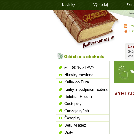
Novinky
Výpredaj
Extr
Antikvariá
Na
shop.sk
Rs
Ce
Už 
Skú
Oddelenia obchodu
Vás
50 - 80 % ZĽAVY
Hitovky mesiaca
Knihy do Eura
Knihy s podpisom autora
VYHĽAD
Beletria, Poézia
Cestopisy
Cudzojazyčná
Časopisy
Deti, Mládež
Diéty