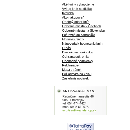
Aké knihy vykupujeme
Výkup kníh na diaľku
Infolinka
Ako nakupovať
Osobný odber kníh
Odberné miesta v Čechách
Odberné miesta na Slovensku
Poštovné do zahraničia
Možnosti platby
Nápoveda k hodnoteniu kníh
O nás
Darčeková poukážka
Ochrana súkromia
Obchodné podmienky
Reklamácie
Mapa stránok
Požiadavka na knihu
Zasielanie noviniek
ANTIKVARIÁT s.r.o.
Radničné námestie 46
08501 Bardejov
tel: 054 474 4424
mob: 0903 612078
info@antikvariatshop.sk