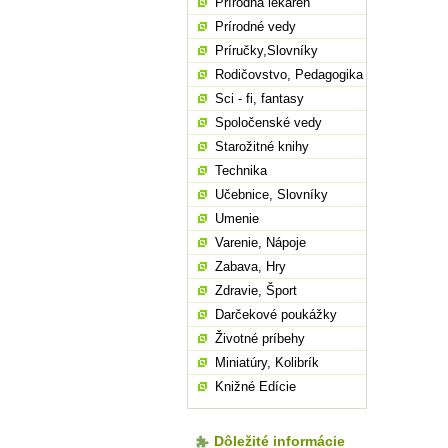
Prírodná lekáreň
Prírodné vedy
Príručky,Slovníky
Rodičovstvo, Pedagogika
Sci - fi, fantasy
Spoločenské vedy
Starožitné knihy
Technika
Učebnice, Slovníky
Umenie
Varenie, Nápoje
Zabava, Hry
Zdravie, Šport
Darčekové poukážky
Životné príbehy
Miniatúry, Kolibrík
Knižné Edície
Dôležité informácie