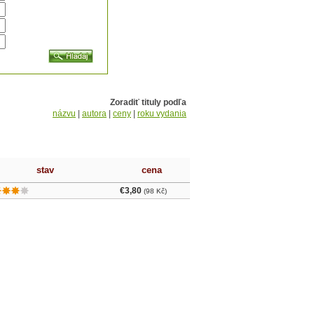
Zoradiť tituly podľa
názvu
|
autora
|
ceny
|
roku vydania
stav
cena
€3,80
(98 Kč)