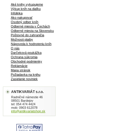
Aké knihy vykupujeme
Výkup kníh na diaľku
Infolinka
Ako nakupovať
Osobný odber kníh
Odberné miesta v Čechách
Odberné miesta na Slovensku
Poštovné do zahraničia
Možnosti platby
Nápoveda k hodnoteniu kníh
O nás
Darčeková poukážka
Ochrana súkromia
Obchodné podmienky
Reklamácie
Mapa stránok
Požiadavka na knihu
Zasielanie noviniek
ANTIKVARIÁT s.r.o.
Radničné námestie 46
08501 Bardejov
tel: 054 474 4424
mob: 0903 612078
info@antikvariatshop.sk