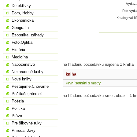
Vydavat
Detektívky
Rok vydan
Dom, Hobby
Katalogové čí
Ekonomická
Geografia
Ezoterika, záhady
Foto,Optika
História
Medicína
Náboženstvo
na hľadanú požiadavku nájdená
1 kniha
Nezaradené knihy
kniha
Nové knihy
První setkání s mistry
Pestujeme,Chováme
Počítače,internet
na hľadanú požiadavku sme zobrazili
1 k
Poézia
Politika
Právo
Pre šikovné ruky
Príroda, Javy