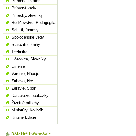
Prírodná lekáreň
Prírodné vedy
Príručky,Slovníky
Rodičovstvo, Pedagogika
Sci - fi, fantasy
Spoločenské vedy
Starožitné knihy
Technika
Učebnice, Slovníky
Umenie
Varenie, Nápoje
Zabava, Hry
Zdravie, Šport
Darčekové poukážky
Životné príbehy
Miniatúry, Kolibrík
Knižné Edície
Dôležité informácie