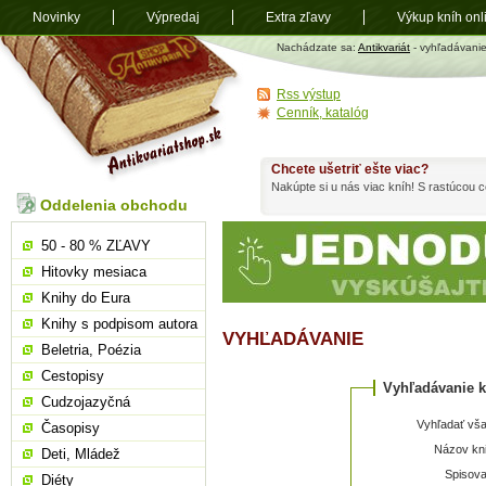
Novinky
Výpredaj
Extra zľavy
Výkup kníh onl
Antikvariát
Nachádzate sa:
Antikvariát
- vyhľadávani
shop.sk
Rss výstup
Cenník, katalóg
Chcete ušetriť ešte viac?
Nakúpte si u nás viac kníh! S rastúcou
Oddelenia obchodu
50 - 80 % ZĽAVY
Hitovky mesiaca
Knihy do Eura
Knihy s podpisom autora
VYHĽADÁVANIE
Beletria, Poézia
Cestopisy
Vyhľadávanie k
Cudzojazyčná
Vyhľadať vša
Časopisy
Názov kni
Deti, Mládež
Spisova
Diéty