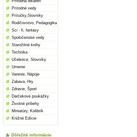
Prírodná lekáreň
Prírodné vedy
Príručky,Slovníky
Rodičovstvo, Pedagogika
Sci - fi, fantasy
Spoločenské vedy
Starožitné knihy
Technika
Učebnice, Slovníky
Umenie
Varenie, Nápoje
Zabava, Hry
Zdravie, Šport
Darčekové poukážky
Životné príbehy
Miniatúry, Kolibrík
Knižné Edície
Dôležité informácie