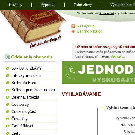
Novinky
Výpredaj
Extra zľavy
Výkup kníh onl
Antikvariát
Nachádzate sa:
Antikvariát
- vyhľadávani
shop.sk
Rss výstup
Cenník, katalóg
Už dlho hľadáte svoju vytúženú kn
Skúste zadať Vašu požiadavku do nášho
Oddelenia obchodu
Vás informovať mailom,
kliknite tu.
50 - 80 % ZĽAVY
Hitovky mesiaca
Knihy do Eura
Knihy s podpisom autora
VYHĽADÁVANIE
Beletria, Poézia
Cestopisy
Vyhľadávanie k
Cudzojazyčná
Vyhľadať vša
Časopisy
Názov kni
Deti, Mládež
Spisova
Diéty