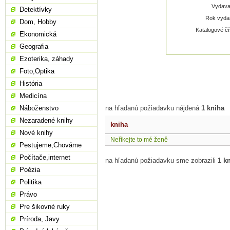
Vydavat
Detektívky
Rok vydan
Dom, Hobby
Katalogové čí
Ekonomická
Geografia
Ezoterika, záhady
Foto,Optika
História
Medicína
Náboženstvo
na hľadanú požiadavku nájdená
1 kniha
Nezaradené knihy
kniha
Nové knihy
Neříkejte to mé ženě
Pestujeme,Chováme
Počítače,internet
na hľadanú požiadavku sme zobrazili
1 k
Poézia
Politika
Právo
Pre šikovné ruky
Príroda, Javy