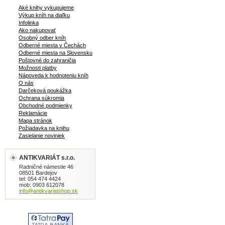
Aké knihy vykupujeme
Výkup kníh na diaľku
Infolinka
Ako nakupovať
Osobný odber kníh
Odberné miesta v Čechách
Odberné miesta na Slovensku
Poštovné do zahraničia
Možnosti platby
Nápoveda k hodnoteniu kníh
O nás
Darčeková poukážka
Ochrana súkromia
Obchodné podmienky
Reklamácie
Mapa stránok
Požiadavka na knihu
Zasielanie noviniek
ANTIKVARIÁT s.r.o.
Radničné námestie 46
08501 Bardejov
tel: 054 474 4424
mob: 0903 612078
info@antikvariatshop.sk