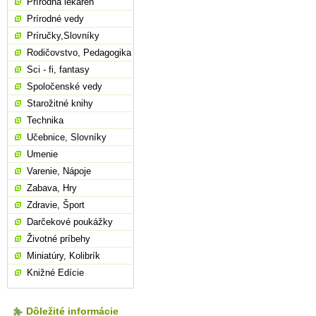
Prírodná lekáreň
Prírodné vedy
Príručky,Slovníky
Rodičovstvo, Pedagogika
Sci - fi, fantasy
Spoločenské vedy
Starožitné knihy
Technika
Učebnice, Slovníky
Umenie
Varenie, Nápoje
Zabava, Hry
Zdravie, Šport
Darčekové poukážky
Životné príbehy
Miniatúry, Kolibrík
Knižné Edície
Dôležité informácie