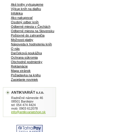
Aké knihy vykupujeme
Výkup kníh na diaľku
Infolinka
Ako nakupovať
Osobný odber kníh
Odberné miesta v Čechách
Odberné miesta na Slovensku
Poštovné do zahraničia
Možnosti platby
Nápoveda k hodnoteniu kníh
O nás
Darčeková poukážka
Ochrana súkromia
Obchodné podmienky
Reklamácie
Mapa stránok
Požiadavka na knihu
Zasielanie noviniek
ANTIKVARIÁT s.r.o.
Radničné námestie 46
08501 Bardejov
tel: 054 474 4424
mob: 0903 612078
info@antikvariatshop.sk