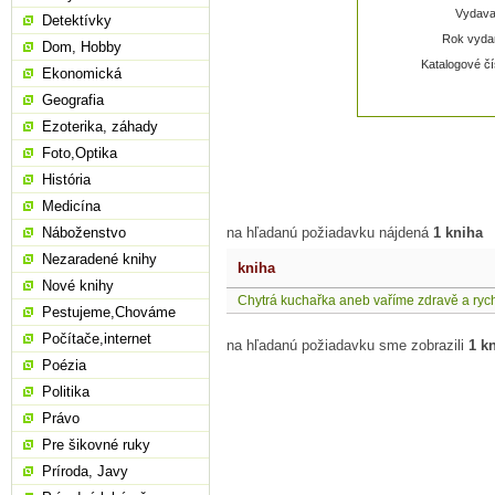
Vydavat
Detektívky
Rok vydan
Dom, Hobby
Katalogové čí
Ekonomická
Geografia
Ezoterika, záhady
Foto,Optika
História
Medicína
Náboženstvo
na hľadanú požiadavku nájdená
1 kniha
Nezaradené knihy
kniha
Nové knihy
Chytrá kuchařka aneb vaříme zdravě a ryc
Pestujeme,Chováme
Počítače,internet
na hľadanú požiadavku sme zobrazili
1 k
Poézia
Politika
Právo
Pre šikovné ruky
Príroda, Javy