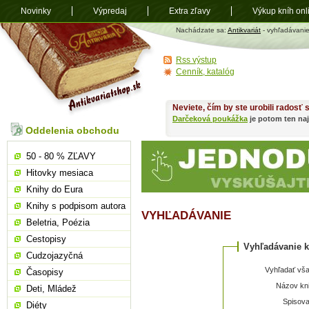
Novinky
Výpredaj
Extra zľavy
Výkup kníh onl
Antikvariát
Nachádzate sa:
Antikvariát
- vyhľadávani
shop.sk
Rss výstup
Cenník, katalóg
Neviete, čím by ste urobili radosť
Darčeková poukážka
je potom ten naj
Oddelenia obchodu
50 - 80 % ZĽAVY
Hitovky mesiaca
Knihy do Eura
Knihy s podpisom autora
VYHĽADÁVANIE
Beletria, Poézia
Cestopisy
Vyhľadávanie k
Cudzojazyčná
Vyhľadať vša
Časopisy
Názov kni
Deti, Mládež
Spisova
Diéty