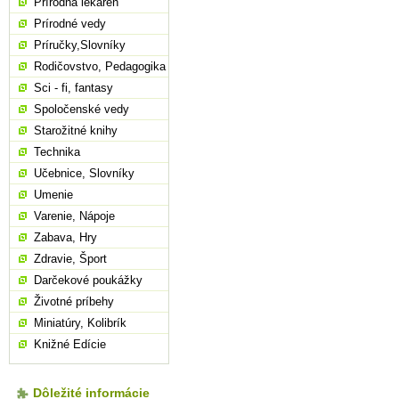
Prírodná lekáreň
Prírodné vedy
Príručky,Slovníky
Rodičovstvo, Pedagogika
Sci - fi, fantasy
Spoločenské vedy
Starožitné knihy
Technika
Učebnice, Slovníky
Umenie
Varenie, Nápoje
Zabava, Hry
Zdravie, Šport
Darčekové poukážky
Životné príbehy
Miniatúry, Kolibrík
Knižné Edície
Dôležité informácie