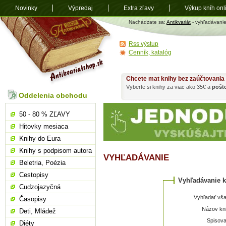
Novinky
Výpredaj
Extra zľavy
Výkup kníh onl
Antikvariát
Nachádzate sa:
Antikvariát
- vyhľadávani
shop.sk
Rss výstup
Cenník, katalóg
Chcete mat knihy bez zaúčtovania
Vyberte si knihy za viac ako 35€ a
pošt
Oddelenia obchodu
50 - 80 % ZĽAVY
Hitovky mesiaca
Knihy do Eura
Knihy s podpisom autora
VYHĽADÁVANIE
Beletria, Poézia
Cestopisy
Vyhľadávanie k
Cudzojazyčná
Vyhľadať vša
Časopisy
Názov kni
Deti, Mládež
Spisova
Diéty