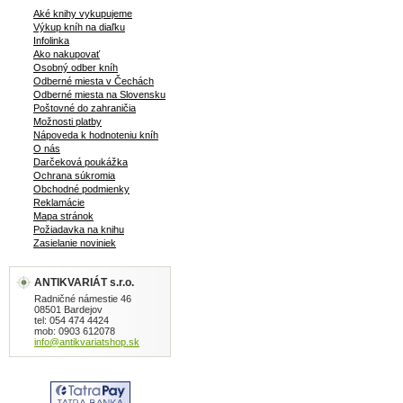
Aké knihy vykupujeme
Výkup kníh na diaľku
Infolinka
Ako nakupovať
Osobný odber kníh
Odberné miesta v Čechách
Odberné miesta na Slovensku
Poštovné do zahraničia
Možnosti platby
Nápoveda k hodnoteniu kníh
O nás
Darčeková poukážka
Ochrana súkromia
Obchodné podmienky
Reklamácie
Mapa stránok
Požiadavka na knihu
Zasielanie noviniek
ANTIKVARIÁT s.r.o.
Radničné námestie 46
08501 Bardejov
tel: 054 474 4424
mob: 0903 612078
info@antikvariatshop.sk