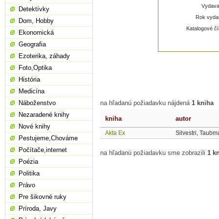
Vydavat
Detektívky
Rok vydan
Dom, Hobby
Katalogové čí
Ekonomická
Geografia
Ezoterika, záhady
Foto,Optika
História
Medicína
Náboženstvo
na hľadanú požiadavku nájdená
1 kniha
Nezaradené knihy
kniha
autor
Nové knihy
Akta Ex
Silvestri, Taub
Pestujeme,Chováme
Počítače,internet
na hľadanú požiadavku sme zobrazili
1 k
Poézia
Politika
Právo
Pre šikovné ruky
Príroda, Javy