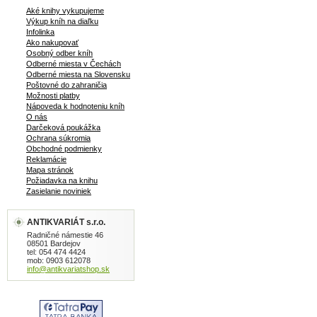
Aké knihy vykupujeme
Výkup kníh na diaľku
Infolinka
Ako nakupovať
Osobný odber kníh
Odberné miesta v Čechách
Odberné miesta na Slovensku
Poštovné do zahraničia
Možnosti platby
Nápoveda k hodnoteniu kníh
O nás
Darčeková poukážka
Ochrana súkromia
Obchodné podmienky
Reklamácie
Mapa stránok
Požiadavka na knihu
Zasielanie noviniek
ANTIKVARIÁT s.r.o.
Radničné námestie 46
08501 Bardejov
tel: 054 474 4424
mob: 0903 612078
info@antikvariatshop.sk