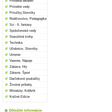
Prírodná lekáreň
Prírodné vedy
Príručky,Slovníky
Rodičovstvo, Pedagogika
Sci - fi, fantasy
Spoločenské vedy
Starožitné knihy
Technika
Učebnice, Slovníky
Umenie
Varenie, Nápoje
Zabava, Hry
Zdravie, Šport
Darčekové poukážky
Životné príbehy
Miniatúry, Kolibrík
Knižné Edície
Dôležité informácie