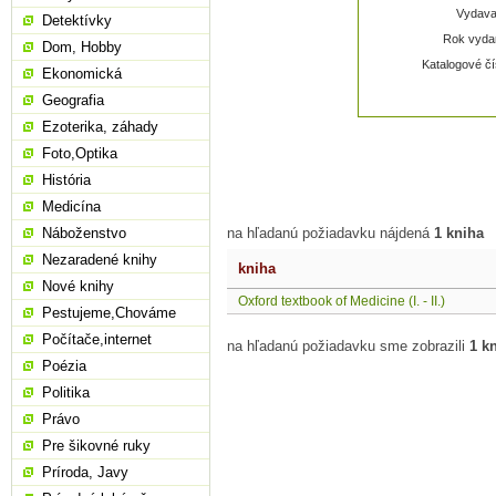
Vydavat
Detektívky
Rok vydan
Dom, Hobby
Katalogové čí
Ekonomická
Geografia
Ezoterika, záhady
Foto,Optika
História
Medicína
Náboženstvo
na hľadanú požiadavku nájdená
1 kniha
Nezaradené knihy
kniha
Nové knihy
Oxford textbook of Medicine (I. - II.)
Pestujeme,Chováme
Počítače,internet
na hľadanú požiadavku sme zobrazili
1 k
Poézia
Politika
Právo
Pre šikovné ruky
Príroda, Javy