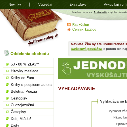
Novinky
Výpredaj
Extra zľavy
Výkup kníh onl
Antikvariát
Nachádzate sa:
Antikvariát
- vyhľadávani
shop.sk
Rss výstup
Cenník, katalóg
Neviete, čím by ste urobili radosť
Darčeková poukážka
je potom ten naj
Oddelenia obchodu
50 - 80 % ZĽAVY
Hitovky mesiaca
Knihy do Eura
Knihy s podpisom autora
VYHĽADÁVANIE
Beletria, Poézia
Cestopisy
Vyhľadávanie k
Cudzojazyčná
Vyhľadať vša
Časopisy
Názov kni
Deti, Mládež
Spisova
Diéty