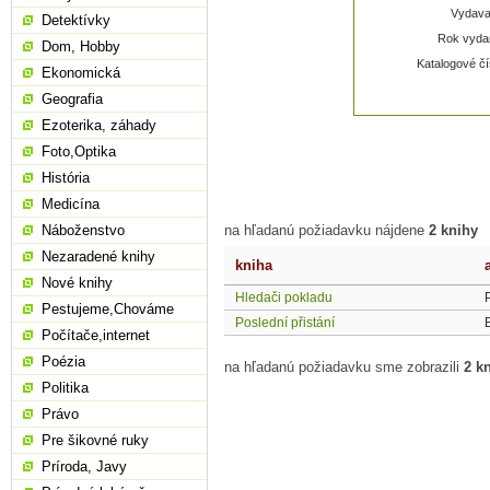
Vydavat
Detektívky
Rok vydan
Dom, Hobby
Katalogové čí
Ekonomická
Geografia
Ezoterika, záhady
Foto,Optika
História
Medicína
Náboženstvo
na hľadanú požiadavku nájdene
2 knihy
Nezaradené knihy
kniha
Nové knihy
Hledači pokladu
Pestujeme,Chováme
Poslední přistání
Počítače,internet
Poézia
na hľadanú požiadavku sme zobrazili
2 k
Politika
Právo
Pre šikovné ruky
Príroda, Javy