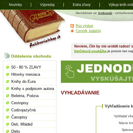
Novinky
Výpredaj
Extra zľavy
Výkup kníh onl
Antikvariát
Nachádzate sa:
Antikvariát
- vyhľadávani
shop.sk
Rss výstup
Cenník, katalóg
Neviete, čím by ste urobili radosť
Darčeková poukážka
je potom ten naj
Oddelenia obchodu
50 - 80 % ZĽAVY
Hitovky mesiaca
Knihy do Eura
Knihy s podpisom autora
VYHĽADÁVANIE
Beletria, Poézia
Cestopisy
Vyhľadávanie k
Cudzojazyčná
Vyhľadať vša
Časopisy
Názov kni
Deti, Mládež
Spisova
Diéty