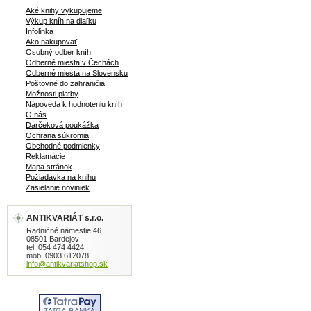
Aké knihy vykupujeme
Výkup kníh na diaľku
Infolinka
Ako nakupovať
Osobný odber kníh
Odberné miesta v Čechách
Odberné miesta na Slovensku
Poštovné do zahraničia
Možnosti platby
Nápoveda k hodnoteniu kníh
O nás
Darčeková poukážka
Ochrana súkromia
Obchodné podmienky
Reklamácie
Mapa stránok
Požiadavka na knihu
Zasielanie noviniek
ANTIKVARIÁT s.r.o.
Radničné námestie 46
08501 Bardejov
tel: 054 474 4424
mob: 0903 612078
info@antikvariatshop.sk