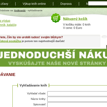
a zľavy
Výkup kníh online
Doprava
Mapa
t
chádzate sa:
Antikvariát
- vyhľadávanie
Nákupný košík
s výstup
V košíku máte: 0 knih
nník, katalóg
V cene: 0 Euro
iete, čím by ste urobili radosť svojim blízkym?
čeková poukážka
je potom ten najvhodnejší darček!
ÁVANIE
Vyhľadávanie kníh
Vyhľadať všade:
Názov knihy:
Spisovateľ: