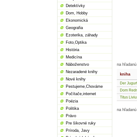
Detektívky
Dom, Hobby
Ekonomická
Geografia
Ezoterika, záhady
Foto,Optika
História
Medicína
Náboženstvo
na hľadanú
Nezaradené knihy
kniha
Nové knihy
Der Jugurt
Pestujeme,Chováme
Dom Redn
Počítače,internet
Titus Liv
Poézia
Politika
na hľadanú
Právo
Pre šikovné ruky
Príroda, Javy