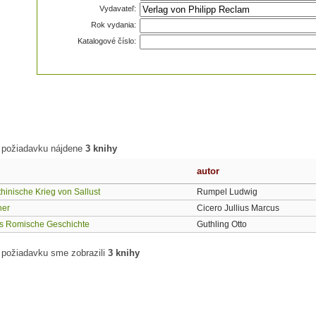
Vydavateľ:
Rok vydania:
Katalogové číslo:
 požiadavku nájdene
3 knihy
autor
hinische Krieg von Sallust
Rumpel Ludwig
er
Cicero Jullius Marcus
ius Romische Geschichte
Guthling Otto
 požiadavku sme zobrazili
3 knihy