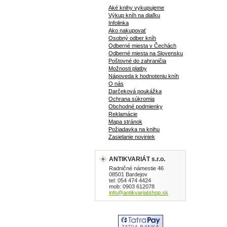
Aké knihy vykupujeme
Výkup kníh na diaľku
Infolinka
Ako nakupovať
Osobný odber kníh
Odberné miesta v Čechách
Odberné miesta na Slovensku
Poštovné do zahraničia
Možnosti platby
Nápoveda k hodnoteniu kníh
O nás
Darčeková poukážka
Ochrana súkromia
Obchodné podmienky
Reklamácie
Mapa stránok
Požiadavka na knihu
Zasielanie noviniek
ANTIKVARIÁT s.r.o.
Radničné námestie 46
08501 Bardejov
tel: 054 474 4424
mob: 0903 612078
info@antikvariatshop.sk