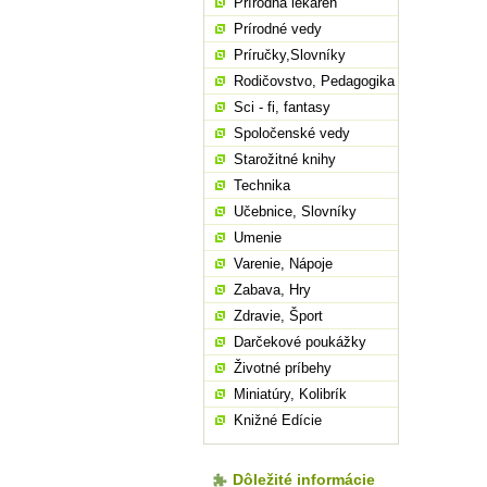
Prírodná lekáreň
Prírodné vedy
Príručky,Slovníky
Rodičovstvo, Pedagogika
Sci - fi, fantasy
Spoločenské vedy
Starožitné knihy
Technika
Učebnice, Slovníky
Umenie
Varenie, Nápoje
Zabava, Hry
Zdravie, Šport
Darčekové poukážky
Životné príbehy
Miniatúry, Kolibrík
Knižné Edície
Dôležité informácie