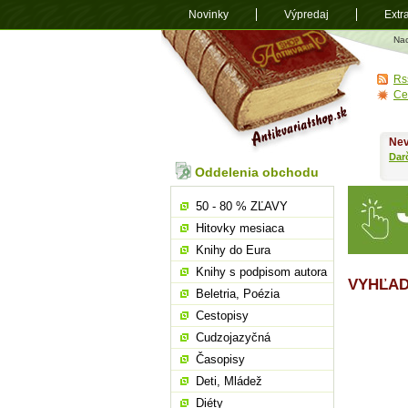
Novinky
Výpredaj
Extr
Antikvariá
Na
shop.sk
Rs
Ce
Nev
Dar
Oddelenia obchodu
50 - 80 % ZĽAVY
Hitovky mesiaca
Knihy do Eura
Knihy s podpisom autora
VYHĽAD
Beletria, Poézia
Cestopisy
Cudzojazyčná
Časopisy
Deti, Mládež
Diéty