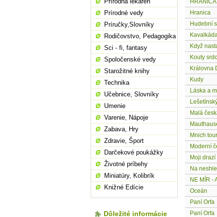
Prírodná lekáreň
HRANICA
Prírodné vedy
Hranica
Hudební sl
Príručky,Slovníky
Kavalkád
Rodičovstvo, Pedagogika
Když nast
Sci - fi, fantasy
Kouty srdc
Spoločenské vedy
Královna
Starožitné knihy
Kudy
Technika
Láska a m
Učebnice, Slovníky
Lešetínsk
Umenie
Malá česk
Varenie, Nápoje
Mauthaus
Zabava, Hry
Mnich tou
Zdravie, Šport
Moderní č
Darčekové poukážky
Moji drazí 
Životné príbehy
Na neshl
Miniatúry, Kolibrík
NE MÍR -
Knižné Edície
Oceán
Paní Orfa
Dôležité informácie
Paní Orfa