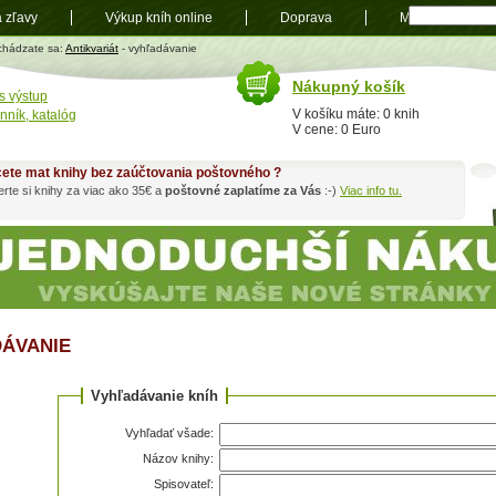
a zľavy
Výkup kníh online
Doprava
Mapa
t
chádzate sa:
Antikvariát
- vyhľadávanie
Nákupný košík
s výstup
V košíku máte: 0 knih
nník, katalóg
V cene: 0 Euro
ete mat knihy bez zaúčtovania poštovného ?
rte si knihy za viac ako 35€ a
poštovné zaplatíme za Vás
:-)
Viac info tu.
ÁVANIE
Vyhľadávanie kníh
Vyhľadať všade:
Názov knihy:
Spisovateľ: