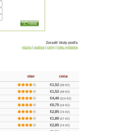
Zoradiť tituly podľa
názvu
|
autora
|
ceny
|
roku vydania
stav
cena
€1,52
(39 Kč)
€1,52
(39 Kč)
€4,40
(114 Kč)
€0,75
(19 Kč)
€2,85
(74 Kč)
€1,80
(47 Kč)
€2,85
(74 Kč)