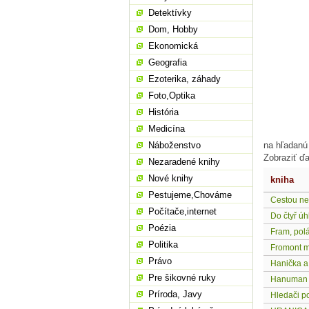
Detektívky
Dom, Hobby
Ekonomická
Geografia
Ezoterika, záhady
Foto,Optika
História
Medicína
Náboženstvo
na hľadanú
Zobraziť ďa
Nezaradené knihy
Nové knihy
kniha
Pestujeme,Chováme
Cestou ne
Počítače,internet
Do čtyř úh
Poézia
Fram, pol
Politika
Fromont ml
Právo
Hanička a 
Pre šikovné ruky
Hanuman
Príroda, Javy
Hledači p