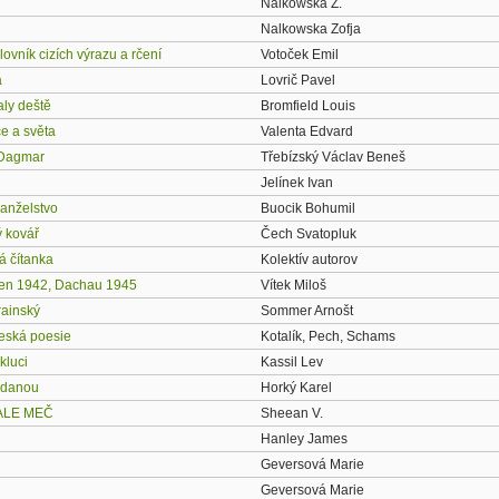
Nalkowska Z.
Nalkowska Zofja
ovník cizích výrazu a rčení
Votoček Emil
a
Lovrič Pavel
aly deště
Bromfield Louis
e a světa
Valenta Edvard
 Dagmar
Třebízský Václav Beneš
Jelínek Ivan
anželstvo
Buocik Bohumil
ý kovář
Čech Svatopluk
á čítanka
Kolektív autorov
en 1942, Dachau 1945
Vítek Miloš
rainský
Sommer Arnošt
eská poesie
Kotalík, Pech, Schams
kluci
Kassil Lev
edanou
Horký Karel
 ALE MEČ
Sheean V.
Hanley James
Geversová Marie
Geversová Marie