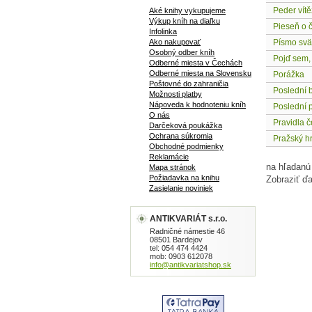
Peder vítě
Aké knihy vykupujeme
Výkup kníh na diaľku
Pieseň o 
Infolinka
Ako nakupovať
Písmo svä
Osobný odber kníh
Pojď sem, 
Odberné miesta v Čechách
Odberné miesta na Slovensku
Porážka
Poštovné do zahraničia
Poslední 
Možnosti platby
Nápoveda k hodnoteniu kníh
Poslední p
O nás
Pravidla 
Darčeková poukážka
Ochrana súkromia
Pražský h
Obchodné podmienky
Reklamácie
na hľadanú
Mapa stránok
Požiadavka na knihu
Zobraziť ďa
Zasielanie noviniek
ANTIKVARIÁT s.r.o.
Radničné námestie 46
08501 Bardejov
tel: 054 474 4424
mob: 0903 612078
info@antikvariatshop.sk