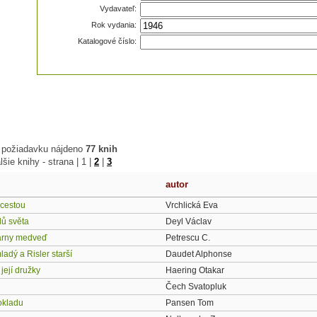
Vydavateľ:
Rok vydania:
Katalogové číslo:
 požiadavku nájdeno
77 knih
lšie knihy - strana |
1
|
2
|
3
autor
cestou
Vrchlická Eva
lů světa
Deyl Václav
árny medveď
Petrescu C.
adý a Risler starší
Daudet Alphonse
její družky
Haering Otakar
Čech Svatopluk
okladu
Pansen Tom