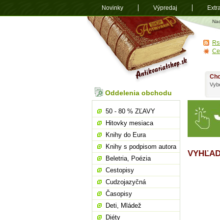
Novinky
Výpredaj
Extr
Antikvariá
Na
shop.sk
Rs
Ce
Chc
Vybe
Oddelenia obchodu
50 - 80 % ZĽAVY
Hitovky mesiaca
Knihy do Eura
Knihy s podpisom autora
VYHĽAD
Beletria, Poézia
Cestopisy
Cudzojazyčná
Časopisy
Deti, Mládež
Diéty