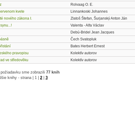
z
Rolvaag O. E.
červenom kvete
Linnankoski Johannes
té nového zákona I.
Zlatoš Štefan, Šurjanský Anton Ján
synu...!
Valenta - Alfa Václav
Debú-Bridel Jean Jacques
básně
Čech Svatopluk
řistání
Bates Herbert Ernest
českého pravopisu
Kolektív autorov
rad ve středověku
Kolektív autorov
 požiadavku sme zobrazili
77 knih
lšie knihy - strana |
1
|
2
|
3