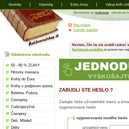
Novinky
Výpredaj
Extra zľavy
Výkup kníh onl
Antikvariát
Nachádzate sa:
Antikvariát
- zabudnuté h
shop.sk
Rss výstup
Cenník, katalóg
Neviete, čím by ste urobili radosť
Darčeková poukážka
je potom ten naj
Oddelenia obchodu
50 - 80 % ZĽAVY
Hitovky mesiaca
Knihy do Eura
Knihy s podpisom autora
ZABUDLI STE HESLO ?
Beletria, Poézia
Cestopisy
Zadajte Vaše užívateľské meno a emai
Cudzojazyčná
vygenerované heslo.
Časopisy
vygenerovanie nového hesla
Deti, Mládež
Diéty
užívateľské meno: