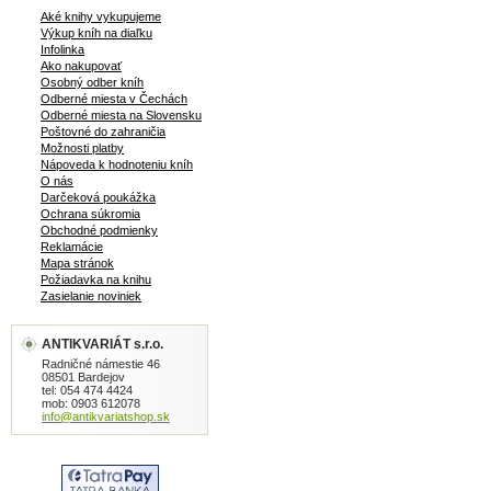
Aké knihy vykupujeme
Výkup kníh na diaľku
Infolinka
Ako nakupovať
Osobný odber kníh
Odberné miesta v Čechách
Odberné miesta na Slovensku
Poštovné do zahraničia
Možnosti platby
Nápoveda k hodnoteniu kníh
O nás
Darčeková poukážka
Ochrana súkromia
Obchodné podmienky
Reklamácie
Mapa stránok
Požiadavka na knihu
Zasielanie noviniek
ANTIKVARIÁT s.r.o.
Radničné námestie 46
08501 Bardejov
tel: 054 474 4424
mob: 0903 612078
info@antikvariatshop.sk