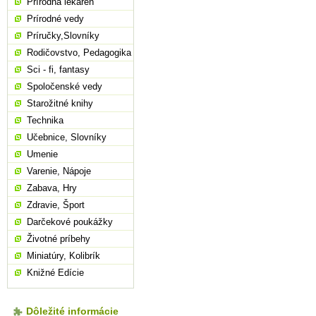
Prírodná lekáreň
Prírodné vedy
Príručky,Slovníky
Rodičovstvo, Pedagogika
Sci - fi, fantasy
Spoločenské vedy
Starožitné knihy
Technika
Učebnice, Slovníky
Umenie
Varenie, Nápoje
Zabava, Hry
Zdravie, Šport
Darčekové poukážky
Životné príbehy
Miniatúry, Kolibrík
Knižné Edície
Dôležité informácie