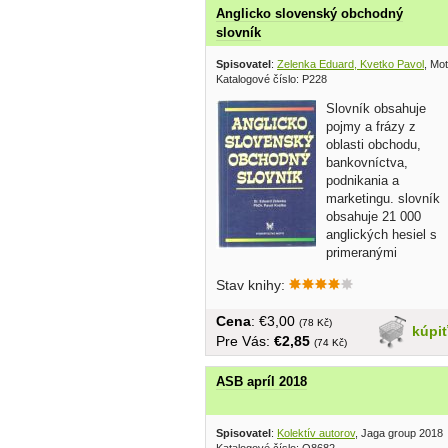
Anglicko slovenský obchodný
slovník
Spisovatel
:
Zelenka Eduard, Kvetko Pavol
, Mo
Katalogové číslo: P228
Slovník obsahuje
pojmy a frázy z
oblasti obchodu,
bankovníctva,
podnikania a
marketingu. slovník
obsahuje 21 000
anglických hesiel s
primeranými
slovenskými ekvivalentmi......
Stav knihy:
Cena
: €3,00
(78 Kč)
kúpi
Pre Vás:
€2,85
(74 Kč)
ASB apríl 2018
Spisovatel
:
Kolektív autorov
, Jaga group 2018
Katalogové číslo: O8682