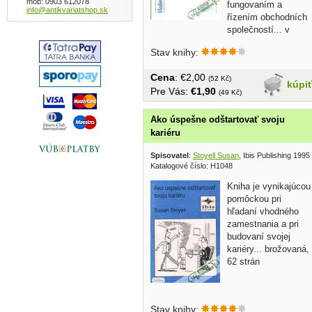
mob: 0903 612078
fungovaním a
info@antikvariatshop.sk
řízením obchodních
společností... v
češtine, brožovaná,...
Stav knihy:
Cena
: €2,00
(52 Kč)
kúpi
Pre Vás:
€1,90
(49 Kč)
Ako úspešne odštartovať svoju
kariéru
Spisovatel
:
Stoyell Susan
, Ibis Publishing 1995
Katalogové číslo: H1048
Kniha je vynikajúcou
pomôckou pri
hľadaní vhodného
zamestnania a pri
budovaní svojej
kariéry... brožovaná,
62 strán
Stav knihy: