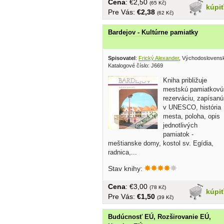
Cena
: €2,50
(65 Kč)
kúpi
Pre Vás:
€2,38
(62 Kč)
Bardejov - Kultúrne pamiatky
Spisovatel
:
Frický Alexander
, Východoslovens
Katalogové číslo: J669
Kniha približuje
mestskú pamiatkovú
rezerváciu, zapísanú
v UNESCO, história
mesta, poloha, opis
jednotlivých
pamiatok -
meštianske domy, kostol sv. Egídia,
radnica,...
Stav knihy:
Cena
: €3,00
(78 Kč)
kúpi
Pre Vás:
€1,50
(39 Kč)
Budúcnosť EÚ, Rozširovanie EÚ,