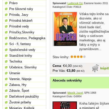
Právo
Spisovatel
:
Ludbrook Ed
, Eastone books 2011
Katalogové číslo: P3613
Pre šikovné ruky
Vďaka tejto knihe sa
Príroda, Javy
dozviete, ako si
Prírodná lekáreň
všimnúť odvetvie,
Prírodné vedy
ktoré bude rásť,
zistíte najdôležitejšie
Príručky,Slovníky
fakty o sieťovom
Rodičovstvo, Pedagogika
marketingu, ako aj
Sci - fi, fantasy
fakty a mýty o
pyramídovom...
Spoločenské vedy
Starožitné knihy
Stav knihy:
Technika
Cena
: €4,00
(104 Kč)
Učebnice, Slovníky
kúpi
Pre Vás:
€3,80
(98 Kč)
Umenie
Varenie, Nápoje
Abeceda sekretárky
Zabava, Hry
Zdravie, Šport
Spisovatel
:
Mistrík Jozef
, SPN 1968
Darčekové poukážky
Katalogové číslo: G6954
Životné príbehy
Kniha ľahkým štýlo
a miestami až
Miniatúry, Kolibrík