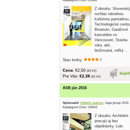
Z obsahu: Slovensk
rozhlas národnou
kultúrnou pamiatkou,
Technologické centr
Binarium, Garážové
kancelárie vo
Vancouveri, Stavba
roka, atd...
brožovaná, veľký...
Stav knihy:
Cena
: €2,50
(65 Kč)
kúpi
Pre Vás:
€2,38
(62 Kč)
ASB jún 2016
Spisovatel
:
Kolektív autorov
, Jaga group 2016
Katalogové číslo: O8643
Z obsahu: Architekti
pracujú aj bez
objednávky, Lido