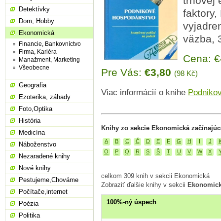
trhovej
Detektívky
faktory
Dom, Hobby
vyjadren
Ekonomická
väzba, 
Financie, Bankovníctvo
Firma, Kariéra
Cena: 
Manažment, Marketing
Všeobecne
Pre Vás:
€3,80
(98 Kč)
Geografia
Viac informácií o knihe
Podnikov
Ezoterika, záhady
Foto,Optika
História
Knihy zo sekcie Ekonomická začínajúc
Medicína
A
B
C
Č
D
E
F
G
H
I
J
Náboženstvo
O
P
Q
R
S
Š
T
U
V
W
X
Nezaradené knihy
Nové knihy
celkom 309 knih v sekcii Ekonomická
Pestujeme,Chováme
Zobraziť ďalšie knihy v sekcii
Ekonomic
Počítače,internet
100%-ný úspech
Poézia
Politika