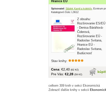
Hranice EÚ
Spisovatel
:
Sládek Kamil a kolektív
, Ecntrum pr
Katalogové číslo: L3612
Z obsahu:
Rozširovanie ES/EÚ
- Denisa Báráňová-
Čiderová,
Rozširovanie EÚ -
Radoslav Svitana,
Hranice EÚ -
Radoslav Svitana,
Budúcnosť
Európskej únie - Milan...
Stav knihy:
Cena
: €2,40
(62 Kč)
kúpi
Pre Vás:
€2,28
(59 Kč)
celkem 309 knih v sekci Ekonomická
Zobraziť ďalšie knihy v sekcii
Ekonomic