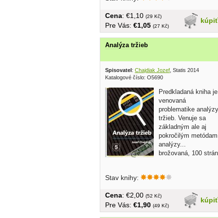
Cena
: €1,10
(29 Kč)
kúpi
Pre Vás:
€1,05
(27 Kč)
Analýza tržieb
Spisovatel
:
Chajdiak Jozef
, Statis 2014
Katalogové číslo: O5690
Predkladaná kniha je
venovaná
problematike analýz
tržieb. Venuje sa
základným ale aj
pokročilým metódam
analýzy...
brožovaná, 100 strán
Stav knihy:
Cena
: €2,00
(52 Kč)
kúpi
Pre Vás:
€1,90
(49 Kč)