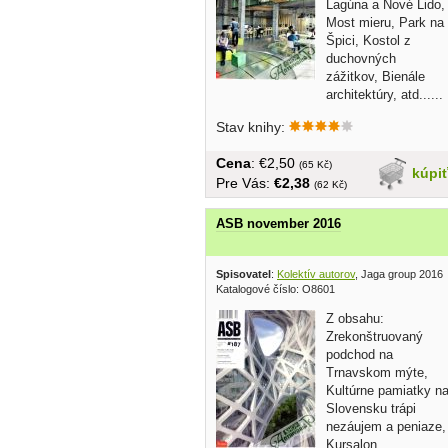
Lagúna a Nové Lido,
Most mieru, Park na
Špici, Kostol z
duchovných
zážitkov, Bienále
architektúry, atd......
Stav knihy:
Cena
: €2,50
(65 Kč)
kúpi
Pre Vás:
€2,38
(62 Kč)
ASB november 2016
Spisovatel
:
Kolektív autorov
, Jaga group 2016
Katalogové číslo: O8601
Z obsahu:
Zrekonštruovaný
podchod na
Trnavskom mýte,
Kultúrne pamiatky n
Slovensku trápi
nezáujem a peniaze,
Kursalon