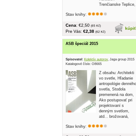
Trenčianske Teplice,
Rodinný dom v Starej Ľubovni,...
Stav knihy:
Cena
: €2,50
(65 Kč)
kúpi
Pre Vás:
€2,38
(62 Kč)
ASB špeciál 2015
Spisovatel
:
Kolektív autorov
, Jaga group 2015
Katalogové číslo: O8665
Z obsahu: Architekti
vo svetle, Hľadanie
antropológie dennéh
svetla, Stodola
premenená na dom,
Ako postupovať pri
projektovaní s
denným svetlom,
atd... brožovaná,
veľký...
Stav knihy: