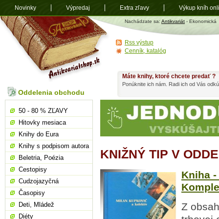
Novinky
Výpredaj
Extra zľavy
Výkup kníh onl
Antikvariát
Nachádzate sa:
Antikvariát
- Ekonomická
shop.sk
Rss výstup
Cenník, katalóg
Máte knihy, ktoré chcete predať ?
Ponúknite ich nám. Radi ich od Vás odkú
Oddelenia obchodu
50 - 80 % ZĽAVY
Hitovky mesiaca
Knihy do Eura
Knihy s podpisom autora
KNIŽNÝ TIP V ODD
Beletria, Poézia
Cestopisy
Kniha -
Cudzojazyčná
Komple
Časopisy
Deti, Mládež
Z obsah
Diéty