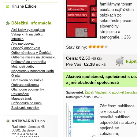
familiárnym tónom
Knižné Edície
poúča o najťažších
otázkach zo
sekretárskej praxe,
Dôležité informácie
slovenčiny,
Aké knihy vykupujeme
strojopisu a
Výkup kníh na diaľku
stenografie... 236
Infolinka
strán, tvrdá...
Ako nakupovať
Stav knihy:
Osobný odber kníh
Odberné miesta v Čechách
Odberné miesta na Slovensku
Cena
: €2,50
(65 Kč)
kúpi
Poštovné do zahraničia
Pre Vás:
€2,38
(62 Kč)
Možnosti platby
Nápoveda k hodnoteniu kníh
O nás
Akciová společnost, společnost s r.o.
Darčeková poukážka
a jiné obchodní společnosti
Ochrana súkromia
Obchodné podmienky
Spisovatel
:
Žáček Vladimír, Kratochvíl Jaroslav
Reklamácie
Katalogové číslo: L8575
Mapa stránok
Požiadavka na knihu
Záměrem publikace
Zasielanie noviniek
je v rozsahem
nevelké publikaci
ANTIKVARIÁT s.r.o.
odpovědět na otázky
Radničné námestie 46
spojené se
08501 Bardejov
založením,
tel: 054 474 4424