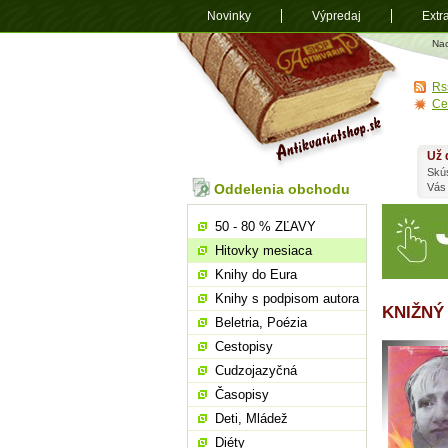
Novinky
Výpredaj
Extr
Antikvariá
Na
shop.sk
Rs
Ce
Už 
Skú
Oddelenia obchodu
Vás
50 - 80 % ZĽAVY
Hitovky mesiaca
Knihy do Eura
Knihy s podpisom autora
KNIŽNÝ
Beletria, Poézia
Cestopisy
Cudzojazyčná
Časopisy
Deti, Mládež
Diéty