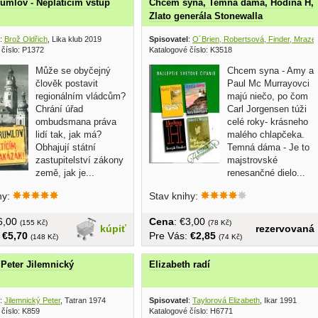
umlov - Neplatícím vstup
Chcem syna, Temná dáma, Hodina H,
Zlato generála Stonewalla
:
Brož Oldřich
, Lika klub 2019
Spisovatel
:
O´Brien, Robertsová, Finder, Mraze
 číslo: P1372
Katalogové číslo: K3518
Může se obyčejný
Chcem syna - Amy a
člověk postavit
Paul Mc Murrayovci
regionálním vládcům?
majú niečo, po čom
Chrání úřad
Carl Jorgensen túži
ombudsmana práva
celé roky- krásneho
lidí tak, jak má?
malého chlapčeka.
Obhajují státní
Temná dáma - Je to
zastupitelství zákony
majstrovské
země, jak je...
renesančné dielo...
hy:
Stav knihy:
€6,00
Cena
: €3,00
(155 Kč)
(78 Kč)
kúpiť
rezervovaná
:
€5,70
Pre Vás:
€2,85
(148 Kč)
(74 Kč)
- Peter Jilemnický
Elizabeth radí
:
Jilemnický Peter
, Tatran 1974
Spisovatel
:
Taylorová Elizabeth
, Ikar 1991
 číslo: K859
Katalogové číslo: H6771