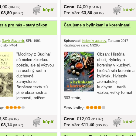
€4,00
Cena
: €4,00
(104 Kč)
(104 Kč)
kúpiť
kúpiť
:
€3,80
Pre Vás:
€3,80
(98 Kč)
(98 Kč)
es a pro nás - starý zákon
Čarujeme s bylinkami a koreninami
:
Ravik Slavomír
, SPN 1991
Spisovatel
:
Kolektív autorov
, Tarsaco 2017
 číslo: P464
Katalogové číslo: N9295
"Modlitby z Budína"
Obsah: História
sú nielen zbierkou
chutí, Bylinky a
poézie, ale aj výzvou
koreniny v kuchyni,
na osobný rast a
Liečivá sila korenín a
duchovné
byliniek, Hviezdy
zamyslenie.
aromatickej
Brtošove texty sú
kuchyne... tvrdá
plné obraznosti a
väzba, veľký formát,
jemnosti, pričom
303 strán,
seň...
hy:
Stav knihy:
€3,30
Cena
: €12,00
(86 Kč)
(311 Kč)
kúpiť
kúpiť
:
€3,14
Pre Vás:
€11,40
(81 Kč)
(295 Kč)