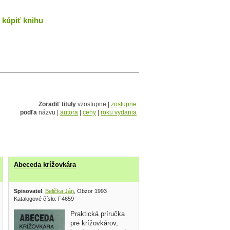
kúpiť knihu
Zoradiť tituly
vzostupne |
zostupne
podľa
názvu |
autora
|
ceny
|
roku vydania
Abeceda krížovkára
ýber 1999
Spisovatel
:
Belička Ján
, Obzor 1993
Katalogové číslo: F4659
Praktická príručka
pre krížovkárov,