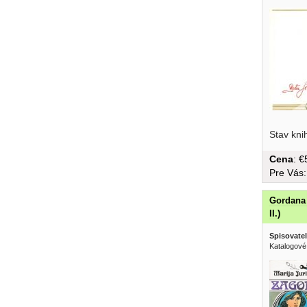
Stav kni
Cena
: 
Pre Vás
Gordana 
II.)
Spisovatel
Katalogové