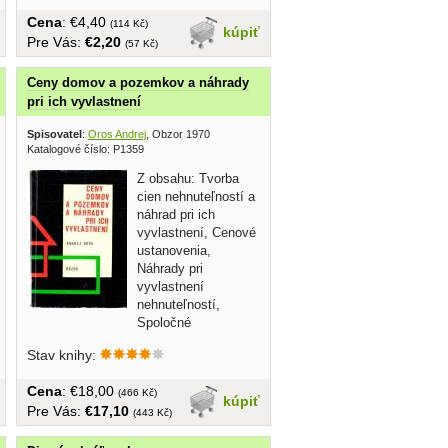
Cena
: €4,40
(114 Kč)
kúpiť
Pre Vás:
€2,20
(57 Kč)
Ceny domov a pozemkov a náhrady
pri ich vyvlastnení
Spisovatel
:
Oros Andrej
, Obzor 1970
Katalogové číslo: P1359
Z obsahu: Tvorba
cien nehnuteľností a
náhrad pri ich
vyvlastnení, Cenové
ustanovenia,
Náhrady pri
vyvlastnení
nehnuteľností,
Spoločné
ustanovenia, Prechodné a...
Stav knihy:
Cena
: €18,00
(466 Kč)
kúpiť
Pre Vás:
€17,10
(443 Kč)