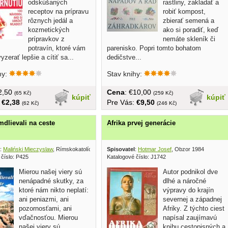
odskúšaných
rastliny, zakladať a
receptov na prípravu
robiť kompost,
rôznych jedál a
zbierať semená a
kozmetických
ako si poradiť, keď
prípravkov z
nemáte skleník či
potravín, ktoré vám
parenisko. Popri tomto bohatom
zerať lepšie a cítiť sa...
dedičstve...
hy:
Stav knihy:
€2,50
Cena
: €10,00
(65 Kč)
(259 Kč)
kúpiť
kúpiť
:
€2,38
Pre Vás:
€9,50
(62 Kč)
(246 Kč)
dlievali na ceste
Afrika prvej generácie
:
Maliński Mieczyslaw
, Rímskokatolícky farský úrad 2003
Spisovatel
:
Hotmar Josef
, Obzor 1984
 číslo: P425
Katalogové číslo: J1742
Mierou našej viery sú
Autor podnikol dve
nenápadné skutky, za
dlhé a náročné
ktoré nám nikto neplatí:
výpravy do krajín
ani peniazmi, ani
severnej a západnej
pozornosťami, ani
Afriky. Z týchto ciest
vďačnosťou. Mierou
napísal zaujímavú
našej viery sú
knihu cestopisných a