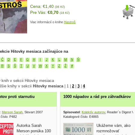
Cena: €1,40
(36 Kč)
Pre Vás:
€0,70
(18 Kč)
Viac informácií o knihe
Hastroš
ekcie Hitovky mesiaca začínajúce na
Č
D
E
F
G
H
I
J
K
L
M
N
Ň
R
S
Š
T
U
V
W
X
Y
Z
Ž
#
 knih v sekcii Hitovky mesiaca
lšie knihy v sekcii
Hitovky mesiaca
|
1
|
2
|
3
|
4
tov proti starnutiu
1000 nápadov a rád pre záhradkárov
:
Merson Sarah
, Slovart 2007
Spisovatel
:
Kolektív autorov
, Reader´s Digest V
 číslo: P482
Katalogové číslo: E4865
Autorka Sarah
Ukážeme vám, ako
Merson ponúka 100
rozmnožovať