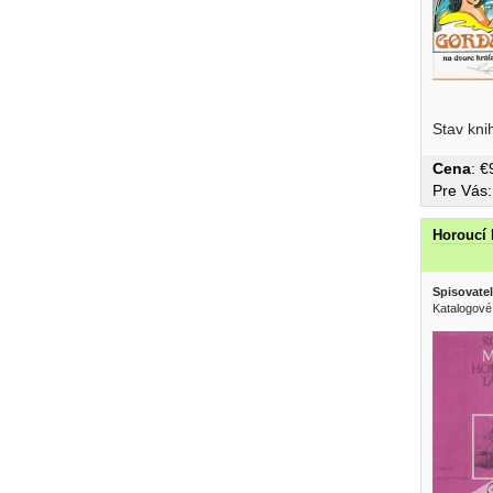
Stav kni
Cena
: 
Pre Vás
Horoucí 
Spisovatel
Katalogové