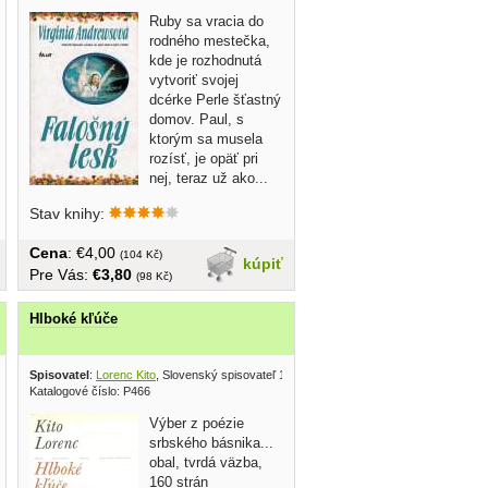
Ruby sa vracia do
rodného mestečka,
kde je rozhodnutá
vytvoriť svojej
dcérke Perle šťastný
domov. Paul, s
ktorým sa musela
rozísť, je opäť pri
nej, teraz už ako...
Stav knihy:
Cena
: €4,00
(104 Kč)
kúpiť
Pre Vás:
€3,80
(98 Kč)
Hlboké kľúče
Spisovatel
:
Lorenc Kito
, Slovenský spisovateľ 1984
Katalogové číslo: P466
Výber z poézie
srbského básnika...
obal, tvrdá väzba,
160 strán