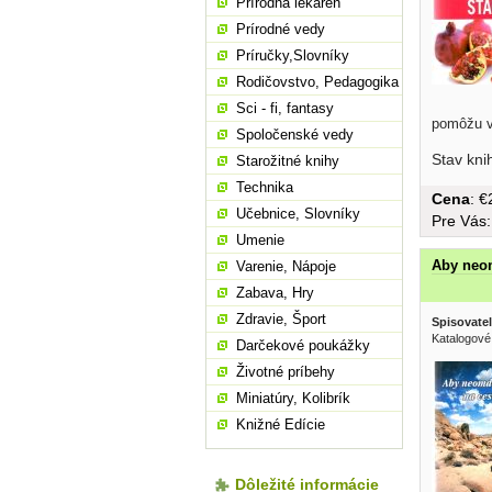
Prírodná lekáreň
Prírodné vedy
Príručky,Slovníky
Rodičovstvo, Pedagogika
Sci - fi, fantasy
pomôžu vy
Spoločenské vedy
Stav kni
Starožitné knihy
Technika
Cena
: 
Učebnice, Slovníky
Pre Vás
Umenie
Aby neom
Varenie, Nápoje
Zabava, Hry
Zdravie, Šport
Spisovatel
Katalogové
Darčekové poukážky
Životné príbehy
Miniatúry, Kolibrík
Knižné Edície
Dôležité informácie