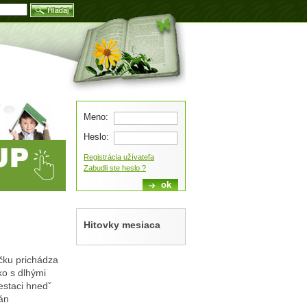
Blog
Meno:
Heslo:
Registrácia užívateľa
Zabudli ste heslo ?
Hitovky mesiaca
čku prichádza
ko s dlhými
estaci hnedˇ
rán