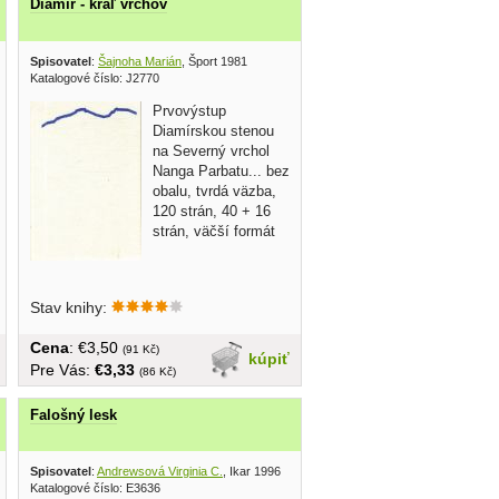
Diamír - kráľ vrchov
k
, Reader´s digest 2000
Spisovatel
:
Šajnoha Marián
, Šport 1981
Katalogové číslo: J2770
Prvovýstup
Diamírskou stenou
na Severný vrchol
Nanga Parbatu... bez
obalu, tvrdá väzba,
120 strán, 40 + 16
strán, väčší formát
Stav knihy:
Cena
: €3,50
(91 Kč)
kúpiť
Pre Vás:
€3,33
(86 Kč)
Falošný lesk
Spisovatel
:
Andrewsová Virginia C.
, Ikar 1996
Katalogové číslo: E3636