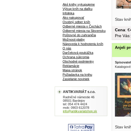
Aké knihy vykupujeme
Výkup kníh na diaľku
Infolinka
Ako nakupovať
Stav kni
Osobný odber kníh
Odberné miesta v Čechách
Cena
: 
Odberné miesta na Slovensku
Pre Vás
Poštovné do zahraničia
Možnosti platby
Nápoveda k hodnoteniu kníh
Anjeli pr
O nás
Darčeková poukážka
Ochrana súkromia
Obchodné podmienky
Spisovatel
Reklamácie
Katalogové
Mapa stránok
Požiadavka na knihu
Zasielanie noviniek
ANTIKVARIÁT s.r.o.
Radničné námestie 46
08501 Bardejov
tel: 054 474 4424
mob: 0903 612078
info@antikvariatshop.sk
Stav kni