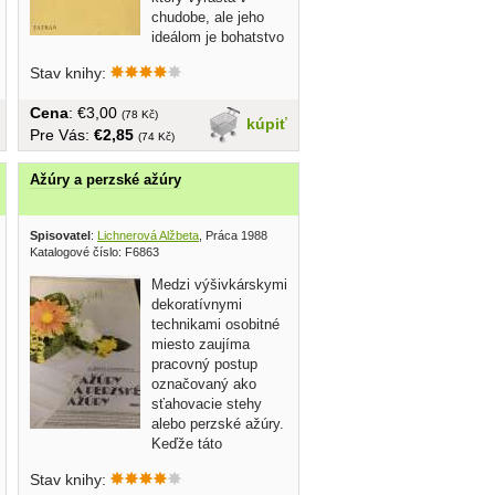
chudobe, ale jeho
ideálom je bohatstvo
a pohodlie. Po...
Stav knihy:
Cena
: €3,00
(78 Kč)
kúpiť
Pre Vás:
€2,85
(74 Kč)
Ažúry a perzské ažúry
Spisovatel
:
Lichnerová Alžbeta
, Práca 1988
Katalogové číslo: F6863
Medzi výšivkárskymi
dekoratívnymi
technikami osobitné
miesto zaujíma
pracovný postup
označovaný ako
sťahovacie stehy
alebo perzské ažúry.
Keďže táto
technika...
Stav knihy: