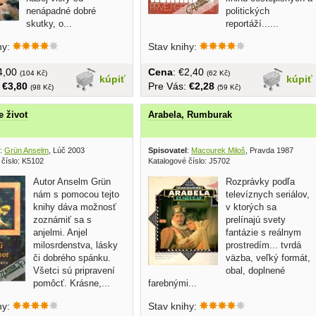
nenápadné dobré
politických
skutky, o...
reportáží......
hy:
Stav knihy:
€4,00
Cena
: €2,40
(104 Kč)
(62 Kč)
kúpiť
kúpiť
:
€3,80
Pre Vás:
€2,28
(98 Kč)
(59 Kč)
e život
Arabela, Rumburak
:
Grün Anselm
, Lúč 2003
Spisovatel
:
Macourek Miloš
, Pravda 1987
 číslo: K5102
Katalogové číslo: J5702
Autor Anselm Grün
Rozprávky podľa
nám s pomocou tejto
televíznych seriálov,
knihy dáva možnosť
v ktorých sa
zoznámiť sa s
prelínajú svety
anjelmi. Anjel
fantázie s reálnym
milosrdenstva, lásky
prostredím... tvrdá
či dobrého spánku.
väzba, veľký formát,
Všetci sú pripravení
obal, doplnené
pomôcť. Krásne,...
farebnými...
hy:
Stav knihy: