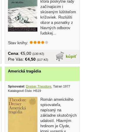
ktorá poskytne rady
začínajúcim i
skúseným lúštiteľom
krížoviek. Rozlúšti
obzor a poznatky z
hlavných odborov
ľudskej...
Stav knihy:
Cena
: €5,00
(130 Kč)
kúpiť
Pre Vás:
€4,50
(117 Kč)
Americká tragédia
Spisovatel
:
Dreiser Theodore
, Tatran 1977
Katalogové číslo: H519
Román amerického
spisovateľa,
napísaný na
základne skutočných
udalostí. Hlavným
hrdinom je Clyde,
ktorý vyrastá v