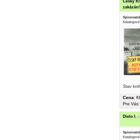
Český Kr
zakázán!
Spisovatel
Katalogové
Stav kni
Cena
: 
Pre Vás
Dielo I. 
Spisovatel
Katalogové