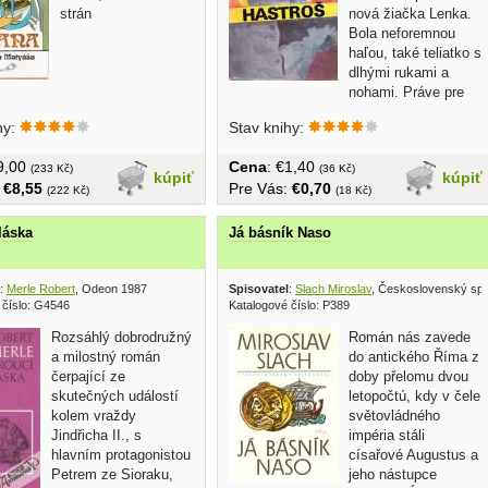
strán
nová žiačka Lenka.
Bola neforemnou
haľou, také teliatko s
dlhými rukami a
nohami. Práve pre
tento výzor...
hy:
Stav knihy:
€9,00
Cena
: €1,40
(233 Kč)
(36 Kč)
kúpiť
kúpiť
:
€8,55
Pre Vás:
€0,70
(222 Kč)
(18 Kč)
láska
Já básník Naso
:
Merle Robert
, Odeon 1987
Spisovatel
:
Slach Miroslav
, Československý spi
 číslo: G4546
Katalogové číslo: P389
Rozsáhlý dobrodružný
Román nás zavede
a milostný román
do antického Říma z
čerpající ze
doby přelomu dvou
skutečných událostí
letopočtú, kdy v čele
kolem vraždy
světovládného
Jindřicha II., s
impéria stáli
hlavním protagonistou
císařové Augustus a
Petrem ze Sioraku,
jeho nástupce