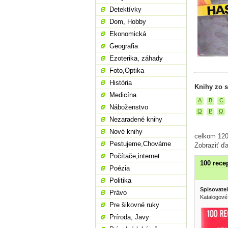
Detektívky
Dom, Hobby
Ekonomická
Geografia
Ezoterika, záhady
Foto,Optika
História
Knihy zo s
Medicína
A
B
C
Náboženstvo
O
P
Q
Nezaradené knihy
Nové knihy
celkom 120
Pestujeme,Chováme
Zobraziť ďa
Počítače,internet
100 recep
Poézia
Politika
Spisovatel
Právo
Katalogové
Pre šikovné ruky
Príroda, Javy