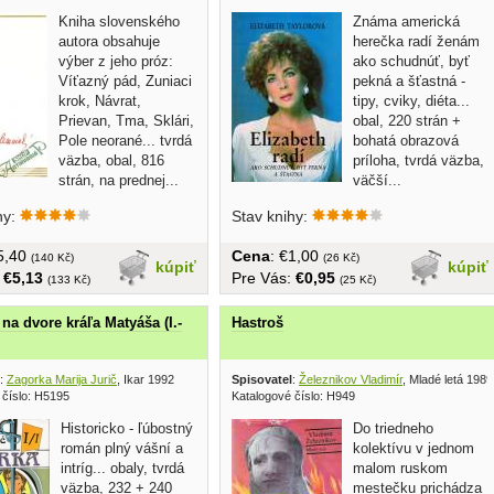
Kniha slovenského
Známa americká
autora obsahuje
herečka radí ženám
výber z jeho próz:
ako schudnúť, byť
Víťazný pád, Zuniaci
pekná a šťastná -
krok, Návrat,
tipy, cviky, diéta...
Prievan, Tma, Sklári,
obal, 220 strán +
Pole neorané... tvrdá
bohatá obrazová
väzba, obal, 816
príloha, tvrdá väzba,
strán, na prednej...
väčší...
hy:
Stav knihy:
€5,40
Cena
: €1,00
(140 Kč)
(26 Kč)
kúpiť
kúpiť
:
€5,13
Pre Vás:
€0,95
(133 Kč)
(25 Kč)
na dvore kráľa Matyáša (I.-
Hastroš
:
Zagorka Marija Jurič
, Ikar 1992
Spisovatel
:
Železnikov Vladimír
, Mladé letá 1989
 číslo: H5195
Katalogové číslo: H949
Historicko - ľúbostný
Do triedneho
román plný vášní a
kolektívu v jednom
intríg... obaly, tvrdá
malom ruskom
väzba, 232 + 240
mestečku prichádza