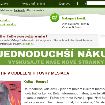
a zľavy
Výkup kníh online
Doprava
Mapa
t
chádzate sa:
Antikvariát
- Hitovky mesiaca
Nákupný košík
s výstup
V košíku máte: 0 knih
nník, katalóg
V cene: 0 Euro
dlho hľadáte svoju vytúženú knihu ?
ste zadať Vašu požiadavku do nášho systému. Akonáhle sa kniha objaví, budeme
 informovať mailom,
kliknite tu.
 TIP V ODDELENI HITOVKY MESIACA
Kniha - Hastroš
Do triedneho kolektívu v jednom malom ruskom meste
nová žiačka Lenka. Bola neforemnou haľou, také teliat
rukami a nohami. Práve pre tento výzor ju spolužiaci ši
začali prezývať Hastrošom... obal, tvrdá väzba, 167 st