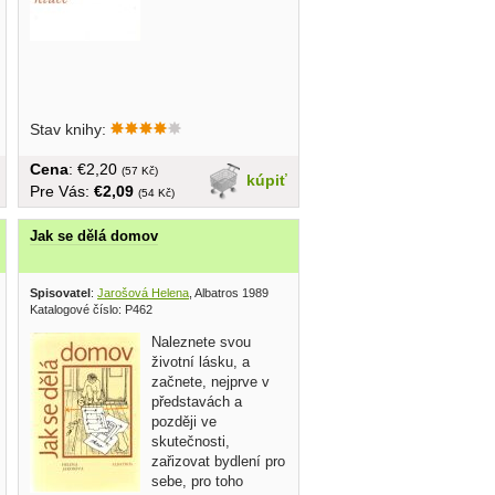
Stav knihy:
Cena
: €2,20
(57 Kč)
kúpiť
Pre Vás:
€2,09
(54 Kč)
Jak se dělá domov
sovatel 1990
Spisovatel
:
Jarošová Helena
, Albatros 1989
Katalogové číslo: P462
Naleznete svou
životní lásku, a
začnete, nejprve v
představách a
později ve
skutečnosti,
zařizovat bydlení pro
sebe, pro toho