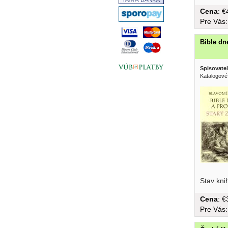
Cena
: 
Pre Vás
Bible dn
Spisovatel
Katalogové
každá bá
Stav kni
Cena
: 
Pre Vás