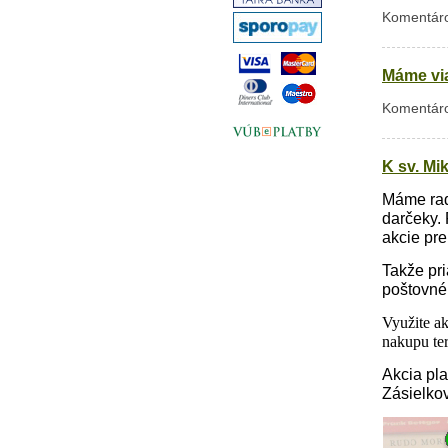
Komentáro
Máme via
Komentáro
K sv. Mi
Máme radi
darčeky. 
akcie pr
Takže pri
poštovné
V
yužite a
nakupu ter
Akcia pl
Zásielko