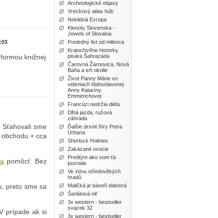
Archeologické objavy
Vreckový atlas húb
Neklidná Evropa
Klenoty Slovenska -
Jewels of Slovakia
Posledný list od milenca
:03
Kratochvíľne historky
pisára Šahrazáda
 formou knižnej
Čarovná Žarnovica, Nová
Baňa a ich okolie
Život Panny Márie vo
videniach blahoslavenej
Anny Kataríny
Emmerichovej
Francúzi nedržia diétu
Dlhá jazda, ružová
záhrada
. Sťahovali sme
Ďalšie drsné fóry Petra
Urbana
o obchodu + cca
Sherlock Holmes
Zakázané ovocie
Predtým ako som ťa
ta
pomôcť. Bez
poznala
Ve stínu středověkých
hradů
Maličká je báseň daktorá
u, preto sme sa
Šarlátová niť
3x western - bestseller
svazek 32
V prípade ak si
3x western - bestseller