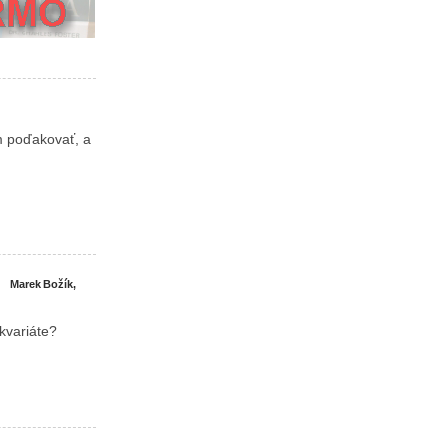
m poďakovať, a
Marek Božík,
kvariáte?