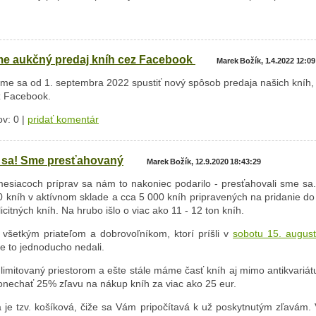
e aukčný predaj kníh cez Facebook
Marek Božík, 1.4.2022 12:09
sme sa od 1. septembra 2022 spustiť nový spôsob predaja našich kníh,
z Facebook.
v: 0 |
pridať komentár
o sa! Sme presťahovaný
Marek Božík, 12.9.2020 18:43:29
mesiacoch príprav sa nám to nakoniec podarilo - presťahovali sme sa
0 kníh v aktívnom sklade a cca 5 000 kníh pripravených na pridanie d
icitných kníh. Na hrubo išlo o viac ako 11 - 12 ton kníh.
všetkým priateľom a dobrovoľníkom, ktorí príšli v
sobotu 15. augus
e to jednoducho nedali.
imitovaný priestorom a ešte stále máme časť kníh aj mimo antikvariát
onechať 25% zľavu na nákup kníh za viac ako 25 eur.
 je tzv. košíková, čiže sa Vám pripočítavá k už poskytnutým zľavám. 