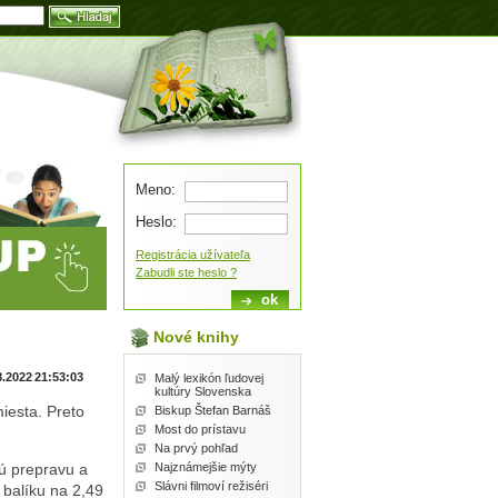
Blog
Meno:
Heslo:
Registrácia užívateľa
Zabudli ste heslo ?
Nové knihy
8.2022 21:53:03
Malý lexikón ľudovej
kultúry Slovenska
iesta. Preto
Biskup Štefan Barnáš
Most do prístavu
Na prvý pohľad
Najznámejšie mýty
ú prepravu a
Slávni filmoví režiséri
 balíku na 2,49