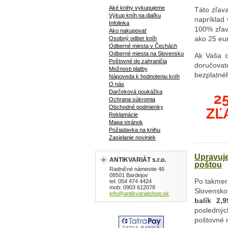
Aké knihy vykupujeme
Táto zľava
Výkup kníh na diaľku
napríklad
Infolinka
100% zľav
Ako nakupovať
ako 25 eur
Osobný odber kníh
Odberné miesta v Čechách
Odberné miesta na Slovensku
Ak Vaša 
Poštovné do zahraničia
doručovat
Možnosti platby
bezplatnéh
Nápoveda k hodnoteniu kníh
O nás
Darčeková poukážka
Ochrana súkromia
Obchodné podmienky
Reklamácie
Mapa stránok
Požiadavka na knihu
Zasielanie noviniek
Upravuj
ANTIKVARIÁT s.r.o.
poštou
Radničné námestie 46
08501 Bardejov
Po takmer
tel: 054 474 4424
mob: 0903 612078
Slovensk
info@antikvariatshop.sk
balík 2,9
poslednýc
poštovné 