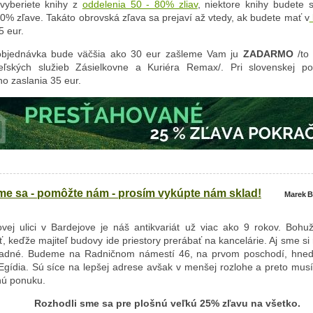
 vyberiete knihy z
oddelenia 50 - 80% zliav
, niektore knihy budete 
0% zľave. Takáto obrovská zľava sa prejaví až vtedy, ak budete mať v
5 eur.
objednávka bude väčšia ako 30 eur zašleme Vam ju
ZADARMO
/to 
eľských služieb Zásielkovne a Kuriéra Remax/. Pri slovenskej po
o zaslania 35 eur.
e sa - pomôžte nám - prosím vykúpte nám sklad!
Marek B
ovej ulici v Bardejove je náš antikvariát už viac ako 9 rokov. Boh
, keďže majiteľ budovy ide priestory prerábať na kancelárie. Aj sme si 
radné. Budeme na Radničnom námestí 46, na prvom poschodí, hneď 
 Egídia. Sú síce na lepšej adrese avšak v menšej rozlohe a preto mu
nú ponuku.
Rozhodli sme sa pre plošnú veľkú 25% zľavu na všetko.