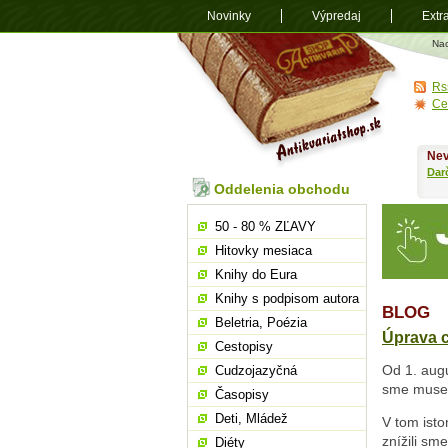
Novinky
Výpredaj
Extr
Antikvariá
Na
shop.sk
Rs
Ce
Nev
Dar
Oddelenia obchodu
50 - 80 % ZĽAVY
Hitovky mesiaca
Knihy do Eura
Knihy s podpisom autora
BLOG
Beletria, Poézia
Úprava c
Cestopisy
Od 1. augu
Cudzojazyčná
sme musel
Časopisy
Deti, Mládež
V tom ist
znížili sm
Diéty