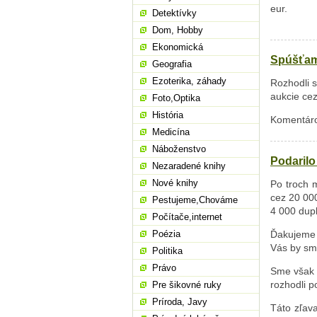
eur.
Detektívky
Dom, Hobby
Ekonomická
Spúšťam
Geografia
Ezoterika, záhady
Rozhodli 
aukcie ce
Foto,Optika
História
Komentáro
Medicína
Náboženstvo
Podaril
Nezaradené knihy
Nové knihy
Po troch 
cez 20 00
Pestujeme,Chováme
4 000 dupl
Počítače,internet
Poézia
Ďakujeme 
Vás by sm
Politika
Právo
Sme však l
rozhodli p
Pre šikovné ruky
Príroda, Javy
Táto zľava