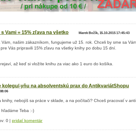
 s Vami = 15% zľava na všetko
Marek Božík, 15.10.2015 17:45:43
 Vám, našim zákazníkom, fungujeme už 15. rok. Chceli by sme sa Vá
 pre Vás pripravili 15% zľavu na všetky knihy po dobu 15 dní.
rejaví, až keď si vložíte knihu za viac ako 1 euro do košíka.
kolegu/-yňu na absolventskú prax do AntikvariátShopu
:08:06
 knihy, nebojíš sa práce v sklade, a na počítači? Chceš pracovať v anti
 hľadáme Teba :-)
v: 0 |
pridať komentár