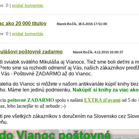
v: 0 |
pridať komentár
c ako 20 000 titulov
Marek Božík, 18.5.2016 17:51:00
v: 0 |
pridať komentár
kulášovi poštovné zadarmo
Marek Božík, 4.12.2015 16:00:37
 sviatok svätého Mikuláša aj Vianoce. Tiež sme boli deťmi a mi
Preto sme sa rozhodli odmeniť aj Vás, našich zákazníkov predĺ
e Vás - Poštovné ZADARMO až do Vianoc.
atelia do Vianoc si môžete v našom antikvariáte kúpiť knihy be
ho. Máme len jedinú podmienku.
Nakúpiť si knihy za viac ako
kciu
po
štovné ZA
DARMO
spolu s našimi
EX
TRA zľavami
od 5 do 
az, lebo lacnejšie to už nebude :-)
atí pre všetkých zákazníkov s doručením na Slovensko cez Slov
vňu.