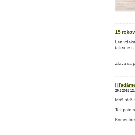
15 rokov
Len vďaka
tak sme si
Zľava sa p
Hľadáme 
26.3.2015 12
Máš rád/-a
Tak potom
Komentáro