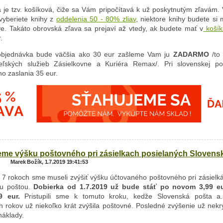
 je tzv. košíková, čiže sa Vám pripočítavá k už poskytnutým zľavám. 
 vyberiete knihy z
oddelenia 50 - 80% zliav
, niektore knihy budete si 
e. Takáto obrovská zľava sa prejaví až vtedy, ak budete mať v
košík
.
objednávka bude väčšia ako 30 eur zašleme Vam ju
ZADARMO
/to 
eľských služieb Zásielkovne a Kuriéra Remax/. Pri slovenskej po
o zaslania 35 eur.
eme výšku poštovného pri zásielkach posielaných Slovens
Marek Božík, 1.7.2019 19:41:53
 7 rokoch sme museli zvýšiť výšku účtovaného poštovného pri zásielk
ou poštou.
Dobierka od 1.7.2019 už bude stáť po novom 3,99 eu
9 eur.
Pristupili sme k tomuto kroku, kedže Slovenská pošta a.
h rokov už niekoľko krát zvýšila poštovné. Posledné zvýšenie už nekr
náklady.