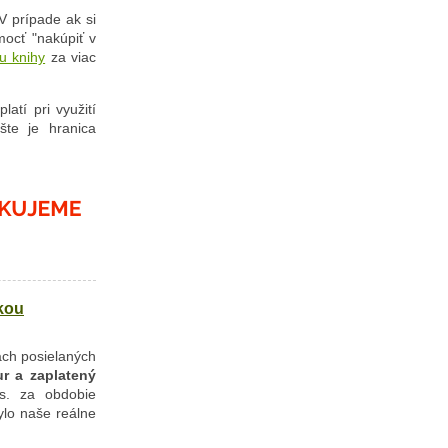
V prípade ak si
mocť "nakúpiť v
u knihy
za viac
platí pri využití
šte je hranica
kou
ách posielaných
r a zaplatený
s. za obdobie
ylo naše reálne