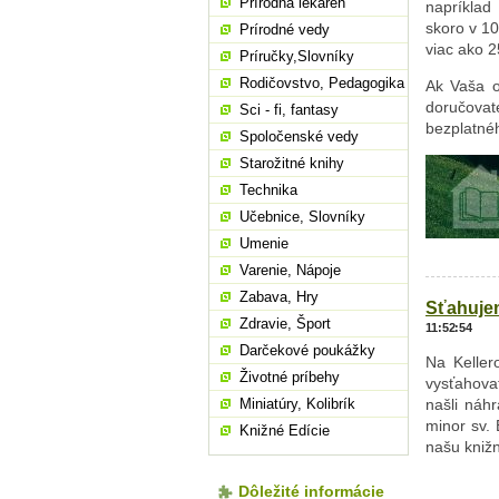
Prírodná lekáreň
napríklad
skoro v 10
Prírodné vedy
viac ako 2
Príručky,Slovníky
Rodičovstvo, Pedagogika
Ak Vaša 
doručovat
Sci - fi, fantasy
bezplatnéh
Spoločenské vedy
Starožitné knihy
Technika
Učebnice, Slovníky
Umenie
Varenie, Nápoje
Zabava, Hry
Sťahujem
Zdravie, Šport
11:52:54
Darčekové poukážky
Na Keller
Životné príbehy
vysťahovať
Miniatúry, Kolibrík
našli náh
minor sv.
Knižné Edície
našu kniž
Dôležité informácie