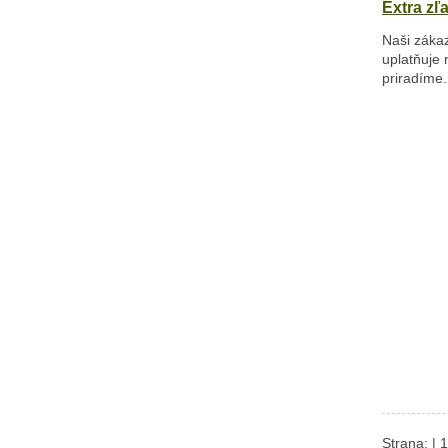
Extra zľ
Naši zákaz
uplatňuje 
priradíme.
Strana: |
1