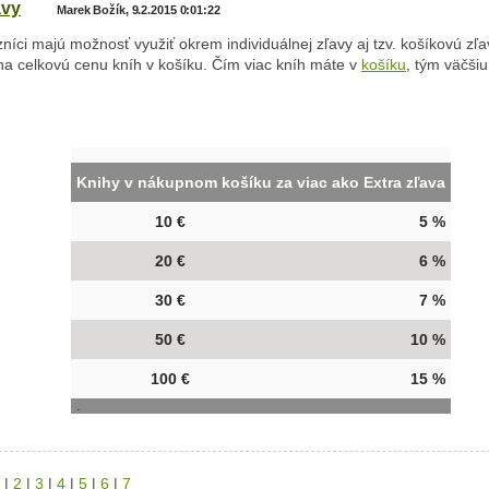
avy
Marek Božík, 9.2.2015 0:01:22
níci majú možnosť využiť okrem individuálnej zľavy aj tzv. košíkovú zľa
na celkovú cenu kníh v košíku. Čím viac kníh máte v
košíku
, tým väčši
Knihy v nákupnom košíku za viac ako Extra zľava
10 €
5 %
20 €
6 %
30 €
7 %
50 €
10 %
100 €
15 %
.
|
2
|
3
|
4
|
5
|
6
|
7