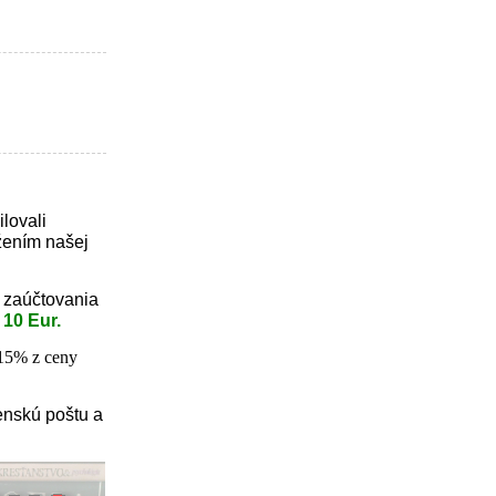
lovali
žením našej
z zaúčtovania
 10 Eur.
15% z ceny
enskú poštu a