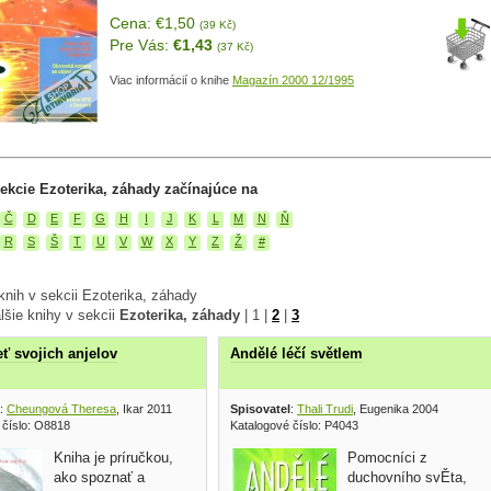
Cena: €1,50
(39 Kč)
Pre Vás:
€1,43
(37 Kč)
Viac informácií o knihe
Magazín 2000 12/1995
ekcie Ezoterika, záhady začínajúce na
Č
D
E
F
G
H
I
J
K
L
M
N
Ň
R
S
Š
T
U
V
W
X
Y
Z
Ž
#
nih v sekcii Ezoterika, záhady
lšie knihy v sekcii
Ezoterika, záhady
|
1
|
2
|
3
eť svojich anjelov
Andělé léčí světlem
:
Cheungová Theresa
, Ikar 2011
Spisovatel
:
Thali Trudi
, Eugenika 2004
 číslo: O8818
Katalogové číslo: P4043
Kniha je príručkou,
Pomocníci z
ako spoznať a
duchovního svĚta,