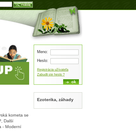
Blog
Meno:
Heslo:
Registrácia užívateľa
Zabudli ste heslo ?
Ezoterika, záhady
vská kometa se
, Další
a - Moderní