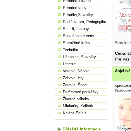
Prírodná lekáreň
Prírodné vedy
Príručky,Slovníky
Rodičovstvo, Pedagogika
Sci - fi, fantasy
Spoločenské vedy
Stav kni
Starožitné knihy
Technika
Cena
: 
Učebnice, Slovníky
Pre Vás
Umenie
Varenie, Nápoje
Anjelské
Zabava, Hry
Zdravie, Šport
Spisovatel
Katalogové
Darčekové poukážky
Životné príbehy
Miniatúry, Kolibrík
Knižné Edície
Dôležité informácie