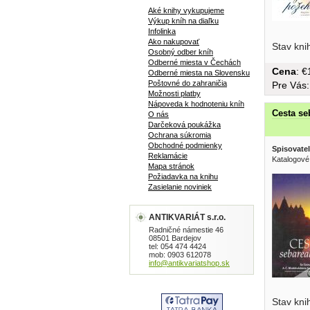
Aké knihy vykupujeme
Výkup kníh na diaľku
Infolinka
komuniko
Ako nakupovať
Stav kni
Osobný odber kníh
Odberné miesta v Čechách
Cena
: 
Odberné miesta na Slovensku
Poštovné do zahraničia
Pre Vás
Možnosti platby
Nápoveda k hodnoteniu kníh
Cesta se
O nás
Darčeková poukážka
Ochrana súkromia
Obchodné podmienky
Spisovatel
Reklamácie
Katalogové
Mapa stránok
Požiadavka na knihu
Zasielanie noviniek
ANTIKVARIÁT s.r.o.
Radničné námestie 46
08501 Bardejov
tel: 054 474 4424
mob: 0903 612078
info@antikvariatshop.sk
esejach,.
Stav kni