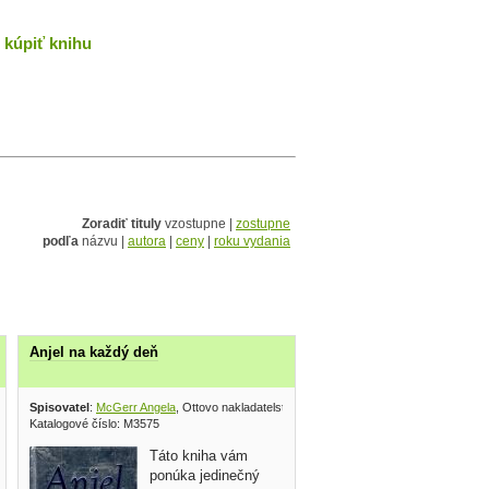
kúpiť knihu
Zoradiť tituly
vzostupne |
zostupne
podľa
názvu |
autora
|
ceny
|
roku vydania
Anjel na každý deň
Spisovatel
:
McGerr Angela
, Ottovo nakladatelství 2009
Katalogové číslo: M3575
Táto kniha vám
ponúka jedinečný