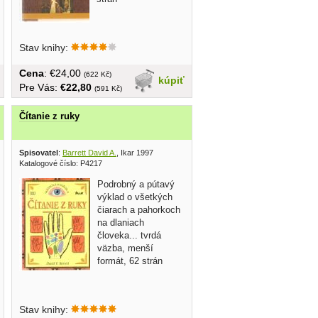
Stav knihy:
Cena
: €24,00
(622 Kč)
kúpiť
Pre Vás:
€22,80
(591 Kč)
Čítanie z ruky
Spisovatel
:
Barrett David A.
, Ikar 1997
Katalogové číslo: P4217
Podrobný a pútavý
výklad o všetkých
čiarach a pahorkoch
na dlaniach
človeka... tvrdá
väzba, menší
formát, 62 strán
Stav knihy: