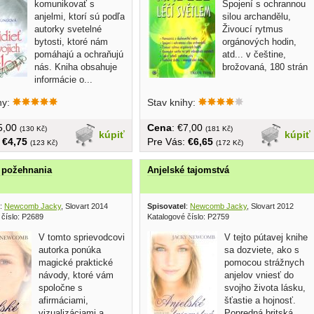
komunikovať s
Spojení s ochrannou
anjelmi, ktorí sú podľa
silou archandělu,
autorky svetelné
Živoucí rytmus
bytosti, ktoré nám
orgánových hodin,
pomáhajú a ochraňujú
atd... v češtine,
nás. Kniha obsahuje
brožovaná, 180 strán
informácie o...
hy:
Stav knihy:
€5,00
Cena
: €7,00
(130 Kč)
(181 Kč)
kúpiť
kúpiť
:
€4,75
Pre Vás:
€6,65
(123 Kč)
(172 Kč)
 požehnania
Anjelské tajomstvá
:
Newcomb Jacky
, Slovart 2014
Spisovatel
:
Newcomb Jacky
, Slovart 2012
 číslo: P2689
Katalogové číslo: P2759
V tomto sprievodcovi
V tejto pútavej knihe
autorka ponúka
sa dozviete, ako s
magické praktické
pomocou strážnych
návody, ktoré vám
anjelov vniesť do
spoločne s
svojho života lásku,
afirmáciami,
šťastie a hojnosť.
vizualizáciami a
Popredná britská