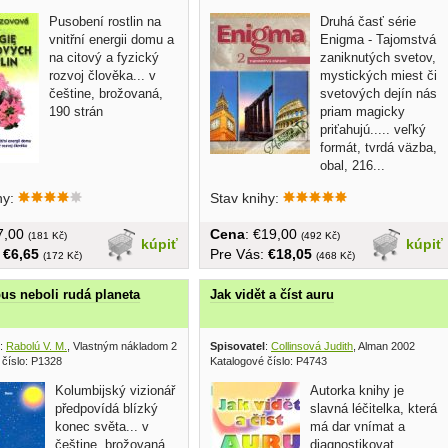
Pusobení rostlin na
Druhá časť série
vnitřní energii domu a
Enigma - Tajomstvá
na citový a fyzický
zaniknutých svetov,
rozvoj člověka... v
mystických miest či
češtine, brožovaná,
svetových dejín nás
190 strán
priam magicky
priťahujú..... veľký
formát, tvrdá väzba,
obal, 216...
hy:
Stav knihy:
€7,00
Cena
: €19,00
(181 Kč)
(492 Kč)
kúpiť
kúpiť
:
€6,65
Pre Vás:
€18,05
(172 Kč)
(468 Kč)
us neboli rudá planeta
Jak vidět a číst auru
:
Rabolú V. M.
, Vlastným nákladom 2004
Spisovatel
:
Collinsová Judith
, Alman 2002
 číslo: P1328
Katalogové číslo: P4743
Kolumbijský vizionář
Autorka knihy je
předpovídá blízký
slavná léčitelka, která
konec světa... v
má dar vnímat a
češtine, brožovaná,
diagnostikovat