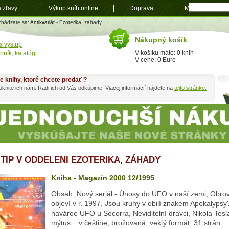
a zľavy
Výkup kníh online
Doprava
Mapa
t
chádzate sa:
Antikvariát
- Ezoterika, záhady
Nákupný košík
s výstup
V košíku máte: 0 knih
nník, katalóg
V cene: 0 Euro
e knihy, ktoré chcete predať ?
knite ich nám. Radi ich od Vás odkúpime. Viacej informácií nájdete na
tejto stránke.
 TIP V ODDELENI EZOTERIKA, ZÁHADY
Kniha - Magazín 2000 12/1995
Obsah: Nový seriál - Únosy do UFO v naší zemi, Obro
objeví v r. 1997, Jsou kruhy v obilí znakem Apokalypsy?
havároe UFO u Socorra, Neviditelní dravci, Nikola Tesl
mýtus....v češtine, brožovaná, vekľý formát, 31 strán