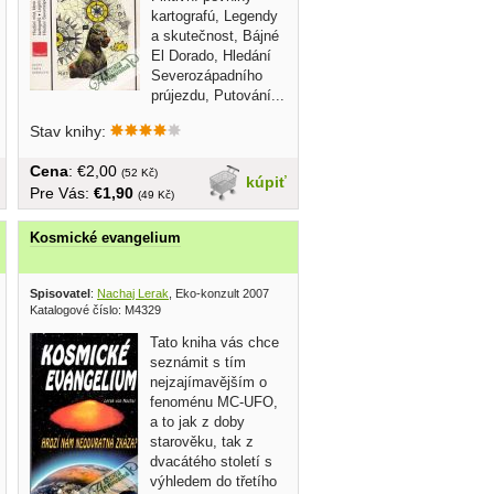
kartografú, Legendy
a skutečnost, Bájné
El Dorado, Hledání
Severozápadního
prújezdu, Putování...
Stav knihy:
Cena
: €2,00
(52 Kč)
kúpiť
Pre Vás:
€1,90
(49 Kč)
Kosmické evangelium
Spisovatel
:
Nachaj Lerak
, Eko-konzult 2007
Katalogové číslo: M4329
Tato kniha vás chce
seznámit s tím
nejzajímavějším o
fenoménu MC-UFO,
a to jak z doby
starověku, tak z
dvacátého století s
výhledem do třetího