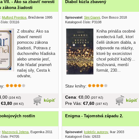
 VII. - Ako sa zbaviť nerestí
Diabol kúzla zbavený
 zákona žiadosti
:
Mulford Prentice
, Brieždenie 1995
Spisovatel
:
Sini Gianni
, Don Bosco 2018
 číslo: D3116
Katalogové číslo: P3108
Z obsahu: Ako sa
Kniha prináša osobné
zbaviť nerestí
svedectvá ľudí, ktorí
pomocou zákona
čelili útokom diabla, a
žiadosti, Potrava z
odpovede na otázky,
duchovného hľadiska
ktoré by exorcistovi
alebo umenie jesť,
chcel položiť každý...
Kde hľadať prameň
brožovaná, menší
našej sily, Cesta k
formát, 230...
odvahe,
giena z...
hy:
Stav knihy:
€4,00
Cena
: €8,00
(104 Kč)
(207 Kč)
kúpiť
kúpiť
:
€3,80
Pre Vás:
€7,60
(98 Kč)
(197 Kč)
pokojových rostlin
Enigma - Tajomstvá západu 2.
:
Mazovová Jelena
, Eugenika 2011
Spisovatel
:
kolektív autorov
, Ikar 2003
 číslo: P4705
Katalogové číslo: I2633