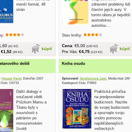
menší formát, 48
zdravotní problémy lidí
strán
čtením jejich aury. V
tomto oboru je největší
australskou
autoritou....
hy:
Stav knihy:
€1,60
Cena
: €5,00
(41 Kč)
(130 Kč)
kúpiť
kúpiť
:
€1,52
Pre Vás:
€4,75
(39 Kč)
(123 Kč)
etanového deště
Kniha osudu
:
Houser Pavel
, Dokořán 2007
Spisovatel
:
Struthersová Jane
, Media klub 1997
 číslo: O9733
Katalogové číslo: P3893
Další dialogy o
Praktická príručka
současné vědě.
na predpovedanie
Průzkum Marsu a
budúcnosti. Nazrite
Titanu byly v
do svojej budúcnosti
souvislosti s
a spoznajte svoju
pátráním po
vnútro pomocou
mimozemském
najobľúbenejších
životě
vešteckých