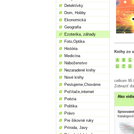
Detektívky
Dom, Hobby
Ekonomická
Geografia
Ezoterika, záhady
Foto,Optika
História
Knihy zo s
Medicína
A
B
C
Náboženstvo
O
P
Q
Nezaradené knihy
Nové knihy
celkom 95 k
Pestujeme,Chováme
Zobraziť ďa
Počítače,internet
Ako vidi
Poézia
Politika
Spisovatel
Právo
Katalogové
Pre šikovné ruky
Príroda, Javy