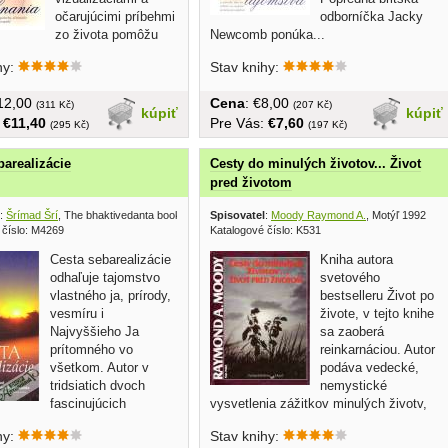
očarujúcimi príbehmi
odborníčka Jacky
zo života pomôžu
Newcomb ponúka...
vať s...
hy:
Stav knihy:
€12,00
Cena
: €8,00
(311 Kč)
(207 Kč)
kúpiť
kúpiť
:
€11,40
Pre Vás:
€7,60
(295 Kč)
(197 Kč)
barealizácie
Cesty do minulých životov... Život
pred životom
:
Šrímad Šrí
, The bhaktivedanta book trust 2015
Spisovatel
:
Moody Raymond A.
, Motýľ 1992
 číslo: M4269
Katalogové číslo: K531
Cesta sebarealizácie
Kniha autora
odhaľuje tajomstvo
svetového
vlastného ja, prírody,
bestselleru Život po
vesmíru i
živote, v tejto knihe
Najvyššieho Ja
sa zaoberá
prítomného vo
reinkarnáciou. Autor
všetkom. Autor v
podáva vedecké,
tridsiatich dvoch
nemystické
fascinujúcich
vysvetlenia zážitkov minulých životv,
..
no...
hy:
Stav knihy: