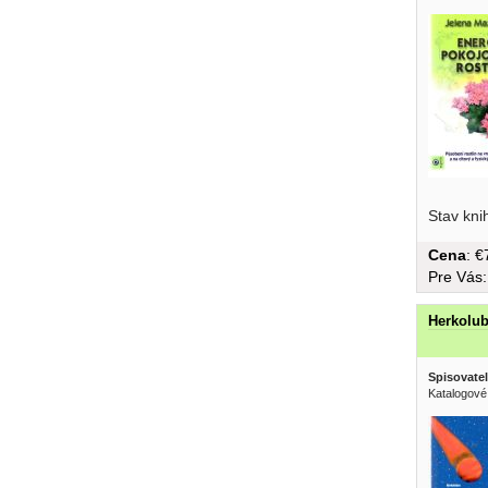
Stav kni
Cena
: 
Pre Vás
Herkolub
Spisovatel
Katalogové