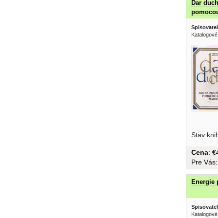
Dar ducha
pomocou
Spisovatel
Katalogové
Psychohy
Stav kni
Cena
: 
Pre Vás
Energie 
Spisovatel
Katalogové