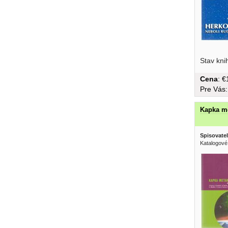
Stav kni
Cena
: 
Pre Vás
Kapka m
Spisovatel
Katalogové