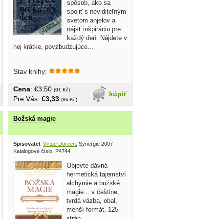
spôsob, ako sa
spojiť s neviditeľným
svetom anjelov a
nájsť inšpiráciu pre
každý deň. Nájdete v
nej krátke, povzbudzujúce...
Stav knihy:
Cena
: €3,50
(91 Kč)
kúpiť
Pre Vás:
€3,33
(86 Kč)
Božská magie
Spisovatel
:
Virtue Doreen
, Synergie 2007
Katalogové číslo: P4744
Objevte dávná
hermetická tajemství
alchymie a božské
magie... v češtine,
tvrdá väzba, obal,
menší formát, 125
strán