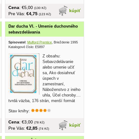
Cena
: €5,00
(130 Kč)
kúpiť
Pre Vás:
€4,75
(123 Kč)
Dar ducha VI. - Umenie duchovného
sebavzdelávania
Spisovatel
:
Mulford Prentice
, Brieždenie 1995
Katalogové číslo: E5897
Z obsahu:
Sebavzdelávanie
alebo umenie učiť
sa, Ako dosiahnuť
úspech v
zamestnaní,
Náboženstvo z iného
uhla, Účel choroby....
tvrdá väzba, 176 strán, menší formát
Stav knihy:
Cena
: €3,00
(78 Kč)
kúpiť
Pre Vás:
€2,85
(74 Kč)