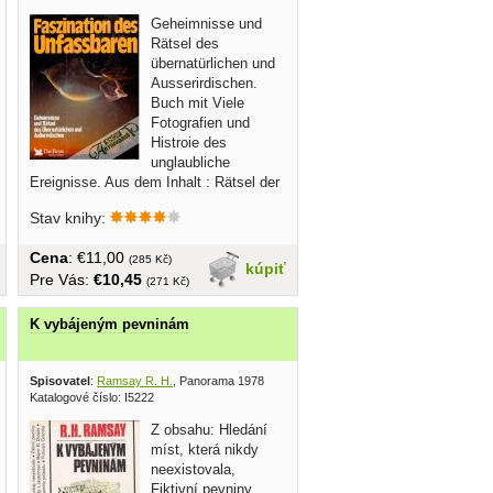
Geheimnisse und
Rätsel des
übernatürlichen und
Ausserirdischen.
Buch mit Viele
Fotografien und
Histroie des
unglaubliche
Ereignisse. Aus dem Inhalt : Rätsel der
Urzeit;...
Stav knihy:
Cena
: €11,00
(285 Kč)
kúpiť
Pre Vás:
€10,45
(271 Kč)
K vybájeným pevninám
Spisovatel
:
Ramsay R. H.
, Panorama 1978
Katalogové číslo: I5222
Z obsahu: Hledání
míst, která nikdy
neexistovala,
Fiktivní pevniny