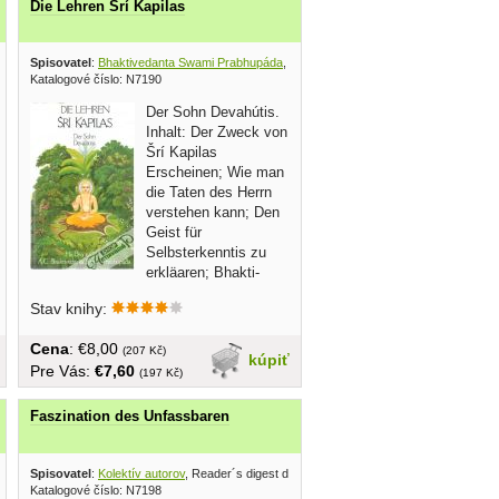
Die Lehren Šrí Kapilas
Spisovatel
:
Bhaktivedanta Swami Prabhupáda
, Bhaktivedanta Book 1980
Katalogové číslo: N7190
Der Sohn Devahútis.
Inhalt: Der Zweck von
Šrí Kapilas
Erscheinen; Wie man
die Taten des Herrn
verstehen kann; Den
Geist für
Selbsterkenntis zu
erkläaren; Bhakti-
yoga: das...
Stav knihy:
Cena
: €8,00
(207 Kč)
kúpiť
Pre Vás:
€7,60
(197 Kč)
Faszination des Unfassbaren
Spisovatel
:
Kolektív autorov
, Reader´s digest das Beste 1983
Katalogové číslo: N7198