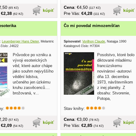
€2,50
Cena
: €4,50
(65 Kč)
(117 Kč)
kúpiť
kúpiť
:
€2,38
Pre Vás:
€4,28
(62 Kč)
(111 Kč)
esoterika
Čo mi povedal mimozemšťan
:
Leuenberger Hans Dieter
, Melantrich 1992
Spisovatel
:
Vorilhon Claude
, Natajga 1990
 číslo: J4622
Katalogové číslo: H7304
Průvodce po vzniku a
Posolstvo, ktoré bolo
vývoji esoterických
diktované mladému
věd, které autor chápe
francúzskemu
jako souhrn nejvyššího
novinárovi -autorovi
vědění lidstva,
dňa 13. decembra
určeného jen úzkému
1973, návštevníkom
kruhu zasvěcenců....
z inej planéty. Z
brožovaná, v...
obsahu: Stvorenie,
Potopa,
Babylonská...
hy:
Stav knihy:
€2,20
Cena
: €3,00
(57 Kč)
(78 Kč)
kúpiť
kúpiť
:
€2,09
Pre Vás:
€2,85
(54 Kč)
(74 Kč)