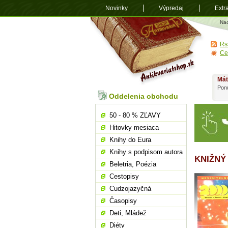
Novinky
Výpredaj
Extr
Antikvariá
Na
shop.sk
Rs
Ce
Mát
Ponú
Oddelenia obchodu
50 - 80 % ZĽAVY
Hitovky mesiaca
Knihy do Eura
Knihy s podpisom autora
KNIŽNÝ
Beletria, Poézia
Cestopisy
Cudzojazyčná
Časopisy
Deti, Mládež
Diéty