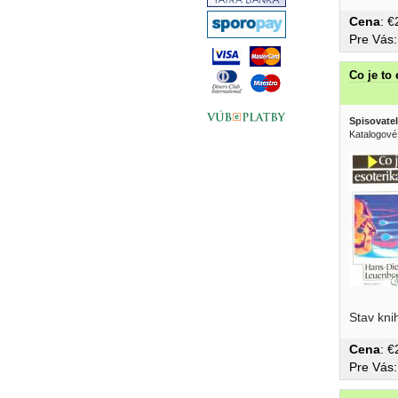
Cena
: 
Pre Vás
Co je to 
Spisovatel
Katalogové
Stav kni
Cena
: 
Pre Vás