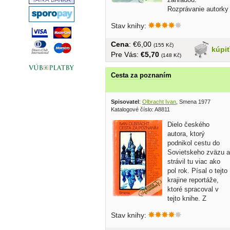
Rozprávanie autorky
dopĺňa množstvo...
Stav knihy:
Cena
: €6,00
(155 Kč)
kúpi
Pre Vás:
€5,70
(148 Kč)
Cesta za poznaním
Spisovatel
:
Olbracht Ivan
, Smena 1977
Katalogové číslo: A8811
Dielo českého
autora, ktorý
podnikol cestu do
Sovietskeho zväzu a
strávil tu viac ako
pol rok. Písal o tejto
krajine reportáže,
ktoré spracoval v
tejto knihe. Z
obsahu:...
Stav knihy: