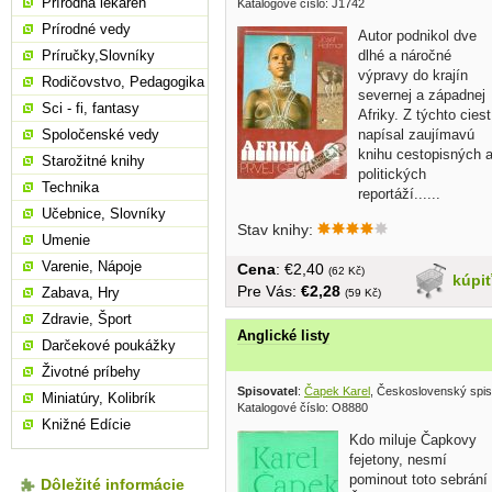
Prírodná lekáreň
Katalogové číslo: J1742
Prírodné vedy
Autor podnikol dve
dlhé a náročné
Príručky,Slovníky
výpravy do krajín
Rodičovstvo, Pedagogika
severnej a západnej
Sci - fi, fantasy
Afriky. Z týchto ciest
napísal zaujímavú
Spoločenské vedy
knihu cestopisných 
Starožitné knihy
politických
Technika
reportáží......
Učebnice, Slovníky
Stav knihy:
Umenie
Varenie, Nápoje
Cena
: €2,40
(62 Kč)
kúpi
Pre Vás:
€2,28
Zabava, Hry
(59 Kč)
Zdravie, Šport
Anglické listy
Darčekové poukážky
Životné príbehy
Spisovatel
:
Čapek Karel
, Československý spis
Miniatúry, Kolibrík
Katalogové číslo: O8880
Knižné Edície
Kdo miluje Čapkovy
fejetony, nesmí
pominout toto sebrání
Dôležité informácie