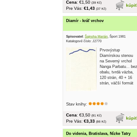
Cena
: €1,50
(39 Kč)
kúpi
Pre Vás:
€1,43
(37 Kč)
Diamír - kráľ vrchov
Spisovatel
:
Šajnoha Marián
, Šport 1981
Katalogové číslo: J2770
Prvovýstup
Diamírskou stenou
na Severný vrchol
Nanga Parbatu... be
obalu, tvrdá väzba,
120 strán, 40 + 16
strán, väčší formát
Stav knihy:
Cena
: €3,50
(91 Kč)
kúpi
Pre Vás:
€3,33
(86 Kč)
Do videnia, Bratislava, Nízke Tatry