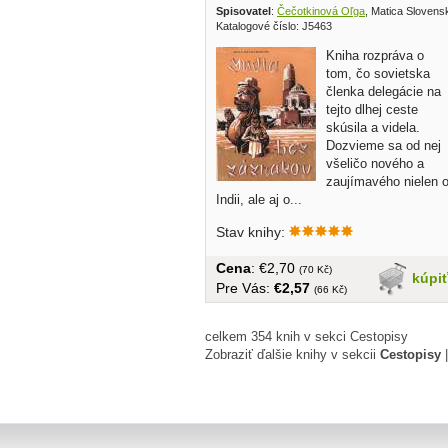
Spisovatel
:
Čečotkinová Oľga
, Matica Slovens
Katalogové číslo: J5463
Kniha rozpráva o
tom, čo sovietska
členka delegácie na
tejto dlhej ceste
skúsila a videla.
Dozvieme sa od nej
všeličo nového a
zaujímavého nielen 
Indii, ale aj o...
Stav knihy:
Cena
: €2,70
(70 Kč)
kúpi
Pre Vás:
€2,57
(66 Kč)
celkem 354 knih v sekci Cestopisy
Zobraziť ďalšie knihy v sekcii
Cestopisy