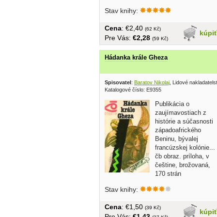
Stav knihy:
Cena
: €2,40
(62 Kč)
kúpi
Pre Vás:
€2,28
(59 Kč)
Hádanka krále Gheza
Spisovatel
:
Baratov Nikolaj
, Lidové nakladatels
Katalogové číslo: E9355
Publikácia o
zaujímavostiach z
histórie a súčasnosti
západoafrického
Beninu, bývalej
francúzskej kolónie...
čb obraz. príloha, v
češtine, brožovaná,
170 strán
Stav knihy:
Cena
: €1,50
(39 Kč)
kúpi
Pre Vás:
€1,43