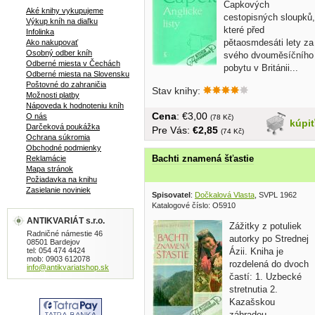
Čapkových
Aké knihy vykupujeme
cestopisných sloupků,
Výkup kníh na diaľku
které před
Infolinka
pětaosmdesáti lety za
Ako nakupovať
Osobný odber kníh
svého dvouměsíčního
Odberné miesta v Čechách
pobytu v Británii...
Odberné miesta na Slovensku
Poštovné do zahraničia
Stav knihy:
Možnosti platby
Nápoveda k hodnoteniu kníh
Cena
: €3,00
O nás
(78 Kč)
kúpi
Darčeková poukážka
Pre Vás:
€2,85
(74 Kč)
Ochrana súkromia
Obchodné podmienky
Bachti znamená šťastie
Reklamácie
Mapa stránok
Požiadavka na knihu
Zasielanie noviniek
Spisovatel
:
Dočkalová Vlasta
, SVPL 1962
Katalogové číslo: O5910
ANTIKVARIÁT s.r.o.
Zážitky z potuliek
Radničné námestie 46
autorky po Strednej
08501 Bardejov
tel: 054 474 4424
Ázii. Kniha je
mob: 0903 612078
rozdelená do dvoch
info@antikvariatshop.sk
častí: 1. Uzbecké
stretnutia 2.
Kazašskou
záhradou.