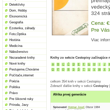
prelína
Detektívky
vedecký.
Dom, Hobby
324 strá
Ekonomická
Cena: 
Geografia
Ezoterika, záhady
Pre Vás
Foto,Optika
Viac infor
História
Medicína
Náboženstvo
Nezaradené knihy
Knihy zo sekcie Cestopisy začínajúce 
Nové knihy
A
B
C
Č
D
E
F
G
H
I
J
Pestujeme,Chováme
O
P
Q
R
S
Š
T
U
V
W
X
Počítače,internet
Poézia
celkom 354 knih v sekcii Cestopisy
Zobraziť ďalšie knihy v sekcii
Cestopisy
Politika
Právo
Afrika prvej generácie
Pre šikovné ruky
Príroda, Javy
Spisovatel
:
Hotmar Josef
, Obzor 1984