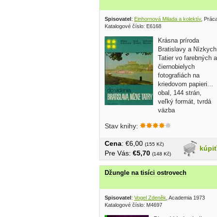
Spisovatel
:
Einhornová Milada a kolektív
, Prác
Katalogové číslo: E6168
Krásna príroda
Bratislavy a Nízkych
Tatier vo farebných a
čiernobielych
fotografiách na
kriedovom papieri...
obal, 144 strán,
veľký formát, tvrdá
väzba
Stav knihy:
Cena
: €6,00
(155 Kč)
kúpi
Pre Vás:
€5,70
(148 Kč)
Džungle na tisíci ostrovech
Spisovatel
:
Vogel Zdeněk
, Academia 1973
Katalogové číslo: M4697