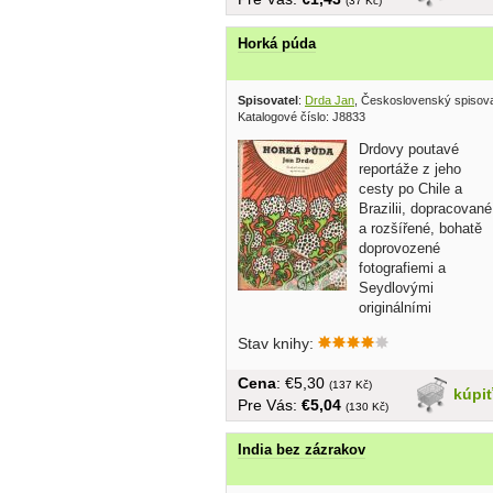
(37 Kč)
Horká púda
Spisovatel
:
Drda Jan
, Československý spisova
Katalogové číslo: J8833
Drdovy poutavé
reportáže z jeho
cesty po Chile a
Brazilii, dopracované
a rozšířené, bohatě
doprovozené
fotografiemi a
Seydlovými
originálními
kresbami... v češtine,...
Stav knihy:
Cena
: €5,30
(137 Kč)
kúpi
Pre Vás:
€5,04
(130 Kč)
India bez zázrakov