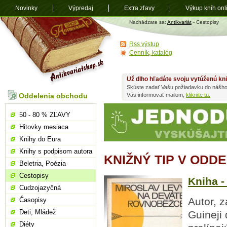
Novinky
Výpredaj
Extra zľavy
Výkup kníh onl
Antikvariát
Nachádzate sa:
Antikvariát
- Cestopisy
shop.sk
Rss výstup
Cenník, katalóg
Už dlho hľadáte svoju vytúženú kn
Skúste zadať Vašu požiadavku do nášho
Oddelenia obchodu
Vás informovať mailom,
kliknite tu.
50 - 80 % ZĽAVY
Hitovky mesiaca
Knihy do Eura
Knihy s podpisom autora
KNIŽNÝ TIP V ODD
Beletria, Poézia
Cestopisy
Kniha -
Cudzojazyčná
Autor, z
Časopisy
Deti, Mládež
Guineji
Diéty