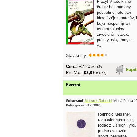
Plazy! V této knihe
čtenář bez námahy
postřehne, kde tkví
hlavní zájem autorův, i
když neopomíjí ani
ostatní skupiny
živočichů - savce,
ptázky, ryby, hmyz...
v...
Stav knihy:
Cena
: €2,20
(57 Kč)
kúpi
Pre Vás:
€2,09
(54 Kč)
Everest
Spisovatel
:
Messner Reinhold
, Mladá Fronta 1
Katalogové číslo: I3964
Reinhold Messner,
rakouský horolezec,
rodák z Jižních Tyrol,
je dnes ve svém
sportu nesporně