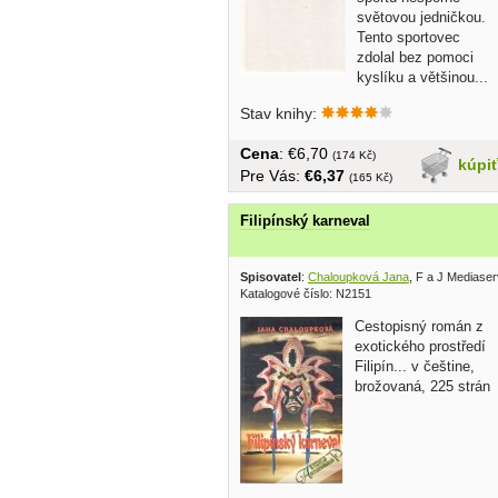
světovou jedničkou.
Tento sportovec
zdolal bez pomoci
kyslíku a většinou...
Stav knihy:
Cena
: €6,70
(174 Kč)
kúpi
Pre Vás:
€6,37
(165 Kč)
Filipínský karneval
Spisovatel
:
Chaloupková Jana
, F a J Mediaser
Katalogové číslo: N2151
Cestopisný román z
exotického prostředí
Filipín... v češtine,
brožovaná, 225 strán