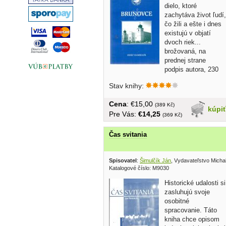
dielo, ktoré
zachytáva život ľudí,
čo žili a ešte i dnes
existujú v objatí
dvoch riek...
brožovaná, na
prednej strane
podpis autora, 230
strán
Stav knihy:
Cena
: €15,00
(389 Kč)
kúpi
Pre Vás:
€14,25
(369 Kč)
Čas svitania
Spisovatel
:
Šimulčík Ján
, Vydavateľstvo Micha
Katalogové číslo: M9030
Historické udalosti si
zasluhujú svoje
osobitné
spracovanie. Táto
kniha chce opisom