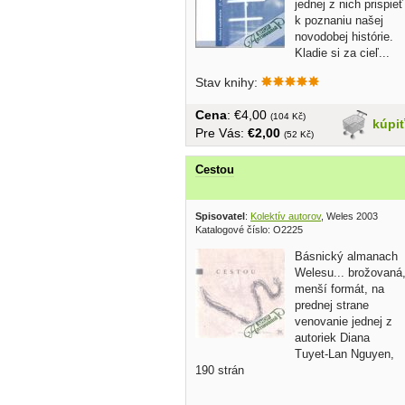
jednej z nich prispieť
k poznaniu našej
novodobej histórie.
Kladie si za cieľ...
Stav knihy:
Cena
: €4,00
(104 Kč)
kúpi
Pre Vás:
€2,00
(52 Kč)
Cestou
Spisovatel
:
Kolektív autorov
, Weles 2003
Katalogové číslo: O2225
Básnický almanach
Welesu... brožovaná
menší formát, na
prednej strane
venovanie jednej z
autoriek Diana
Tuyet-Lan Nguyen,
190 strán