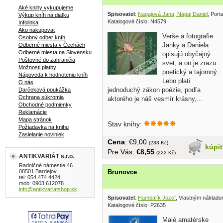
Aké knihy vykupujeme
Spisovatel
:
Nagajová Jana, Nagaj Daniel
, Porta
Výkup kníh na diaľku
Katalogové číslo: N4579
Infolinka
Ako nakupovať
Verše a fotografie
Osobný odber kníh
Janky a Daniela
Odberné miesta v Čechách
Odberné miesta na Slovensku
opisujú obyčajný
Poštovné do zahraničia
svet, a on je zrazu
Možnosti platby
poetický a tajomný.
Nápoveda k hodnoteniu kníh
Lebo platí
O nás
jednoduchý zákon poézie, podľa
Darčeková poukážka
Ochrana súkromia
aktorého je náš vesmír krásny,...
Obchodné podmienky
Reklamácie
Mapa stránok
Stav knihy:
Požiadavka na knihu
Zasielanie noviniek
Cena
: €9,00
(233 Kč)
kúpi
Pre Vás:
€8,55
(222 Kč)
ANTIKVARIÁT s.r.o.
Radničné námestie 46
08501 Bardejov
Brunovce
tel: 054 474 4424
mob: 0903 612078
info@antikvariatshop.sk
Spisovatel
:
Hambalík Jozef
, Vlastným náklad
Katalogové číslo: P2635
Malé amatérske