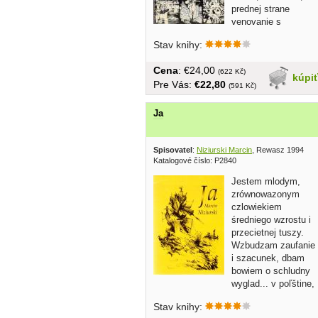
prednej strane
venovanie s
podpisom autora
Stav knihy:
Cena
: €24,00
(622 Kč)
kúpi
Pre Vás:
€22,80
(591 Kč)
Ja
Spisovatel
:
Niziurski Marcin
, Rewasz 1994
Katalogové číslo: P2840
Jestem mlodym,
zrównowazonym
czlowiekiem
średniego wzrostu i
przecietnej tuszy.
Wzbudzam zaufanie
i szacunek, dbam
bowiem o schludny
wyglad... v poľštine,
brožovaná, 160...
Stav knihy: