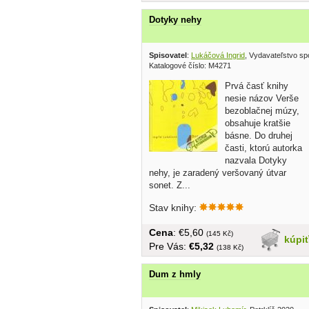
Dotyky nehy
Spisovatel
:
Lukáčová Ingrid
, Vydavateľstvo sp
Katalogové číslo: M4271
Prvá časť knihy
nesie názov Verše
bezoblačnej múzy,
obsahuje kratšie
básne. Do druhej
časti, ktorú autorka
nazvala Dotyky
nehy, je zaradený veršovaný útvar
sonet. Z...
Stav knihy:
Cena
: €5,60
(145 Kč)
kúpi
Pre Vás:
€5,32
(138 Kč)
Dum z hmly