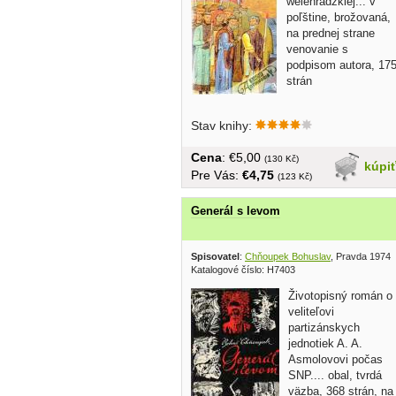
welehradzkiej... v
poľštine, brožovaná,
na prednej strane
venovanie s
podpisom autora, 17
strán
Stav knihy:
Cena
: €5,00
(130 Kč)
kúpi
Pre Vás:
€4,75
(123 Kč)
Generál s levom
Spisovatel
:
Chňoupek Bohuslav
, Pravda 1974
Katalogové číslo: H7403
Životopisný román o
veliteľovi
partizánskych
jednotiek A. A.
Asmolovovi počas
SNP.... obal, tvrdá
väzba, 368 strán, na