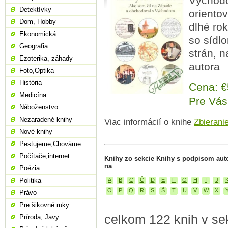
Východo
Detektívky
oriento
Dom, Hobby
dlhé ro
Ekonomická
so sídl
Geografia
strán, 
Ezoterika, záhady
autora
Foto,Optika
História
Cena: 
Medicína
Pre Vás
Náboženstvo
Nezaradené knihy
Viac informácií o knihe
Zbierani
Nové knihy
Pestujeme,Chováme
Počítače,internet
Knihy zo sekcie Knihy s podpisom aut
na
Poézia
Politika
A
B
C
Č
D
E
F
G
H
I
J
O
P
Q
R
S
Š
T
U
V
W
X
Právo
Pre šikovné ruky
celkom 122 knih v se
Príroda, Javy