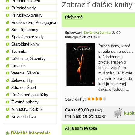
Prírodná lekáreň
Zobraziť ďalšie knihy
Prírodné vedy
Príručky,Slovníky
(Ne)verná
Rodičovstvo, Pedagogika
Sci - fi, fantasy
Spisovatel
:
Slováková Jarmila
, JJK ?
Spoločenské vedy
Katalogové číslo: P3332
Starožitné knihy
Príbeh ženy, ktorá
stratila samu seba v
Technika
každodennom
Učebnice, Slovníky
živote. Príbeh o
Umenie
bolesti v duši, o
mužoch v jej živote,
Varenie, Nápoje
o vášni, ktorá príde,
Zabava, Hry
keď ju najmenej
Zdravie, Šport
čaká, o ľuďoch,...
Darčekové poukážky
Stav knihy:
Životné príbehy
Miniatúry, Kolibrík
Cena
: €9,00
(233 Kč)
kúpi
Pre Vás:
€8,55
Knižné Edície
(222 Kč)
Aj ja som kvapka
Dôležité informácie