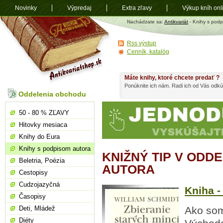
Novinky
Výpredaj
Extra zľavy
Výkup kníh onl
Antikvariát
Nachádzate sa:
Antikvariát
- Knihy s podp
shop.sk
Rss výstup
Cenník, katalóg
Máte knihy, ktoré chcete predať ?
Ponúknite ich nám. Radi ich od Vás odkú
Oddelenia obchodu
50 - 80 % ZĽAVY
Hitovky mesiaca
Knihy do Eura
Knihy s podpisom autora
KNIŽNÝ TIP V ODD
Beletria, Poézia
AUTORA
Cestopisy
Cudzojazyčná
Kniha -
Časopisy
Deti, Mládež
Ako som
Diéty