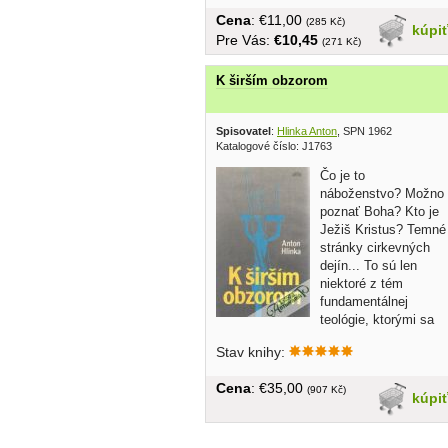
Cena
: €11,00
(285 Kč)
kúpi
Pre Vás:
€10,45
(271 Kč)
K širším obzorom
Spisovatel
:
Hlinka Anton
, SPN 1962
Katalogové číslo: J1763
Čo je to
náboženstvo? Možno
poznať Boha? Kto je
Ježiš Kristus? Temné
stránky cirkevných
dejín... To sú len
niektoré z tém
fundamentálnej
teológie, ktorými sa
autor...
Stav knihy:
Cena
: €35,00
(907 Kč)
kúpi