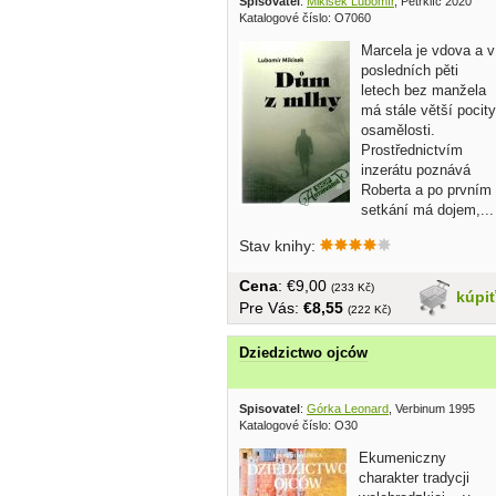
Spisovatel
:
Mikisek Lubomír
, Petrklíč 2020
Katalogové číslo: O7060
Marcela je vdova a v
posledních pěti
letech bez manžela
má stále větší pocity
osamělosti.
Prostřednictvím
inzerátu poznává
Roberta a po prvním
setkání má dojem,...
Stav knihy:
Cena
: €9,00
(233 Kč)
kúpi
Pre Vás:
€8,55
(222 Kč)
Dziedzictwo ojców
Spisovatel
:
Górka Leonard
, Verbinum 1995
Katalogové číslo: O30
Ekumeniczny
charakter tradycji