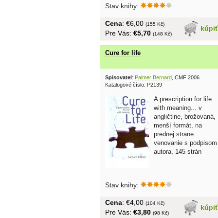
Stav knihy:
Cena
: €6,00
(155 Kč)
kúpi
Pre Vás:
€5,70
(148 Kč)
Cure for life
Spisovatel
:
Palmer Bernard
, CMF 2006
Katalogové číslo: P2139
A prescription for life
with meaning... v
angličtine, brožovaná,
menší formát, na
prednej strane
venovanie s podpisom
autora, 145 strán
Stav knihy:
Cena
: €4,00
(104 Kč)
kúpi
Pre Vás:
€3,80
(98 Kč)