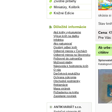
Životné príbehy
Miniatúry, Kolibrík
Knižné Edície
skúsia si 
Stav kni
Dôležité informácie
Cena
: 
Aké knihy vykupujeme
Výkup kníh na diaľku
Pre Vás
Infolinka
Ako nakupovať
Ab urbe 
Osobný odber kníh
Odberné miesta v Čechách
citátov
Odberné miesta na Slovensku
Poštovné do zahraničia
Spisovatel
Možnosti platby
Katalogové
Nápoveda k hodnoteniu kníh
O nás
Darčeková poukážka
Ochrana súkromia
Obchodné podmienky
Reklamácie
Mapa stránok
Požiadavka na knihu
Zasielanie noviniek
ANTIKVARIÁT s.r.o.
Radničné námestie 46