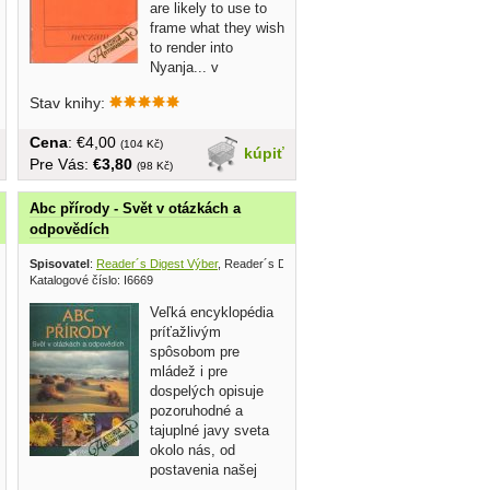
are likely to use to
frame what they wish
to render into
Nyanja... v
angličtine,...
Stav knihy:
Cena
: €4,00
(104 Kč)
kúpiť
Pre Vás:
€3,80
(98 Kč)
Abc přírody - Svět v otázkách a
odpovědích
der
, Ivo Železný 2005
Spisovatel
:
Reader´s Digest Výber
, Reader´s Digest Výber 1997
Katalogové číslo: I6669
Veľká encyklopédia
príťažlivým
spôsobom pre
mládež i pre
dospelých opisuje
pozoruhodné a
tajuplné javy sveta
okolo nás, od
postavenia našej
planéty vo vesmíre po...