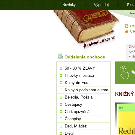
Novinky
Výpredaj
Extr
Antikvariá
Na
shop.sk
Rs
Ce
Chc
Stač
Oddelenia obchodu
kní
50 - 80 % ZĽAVY
Hitovky mesiaca
Knihy do Eura
Knihy s podpisom autora
KNIŽNÝ
Beletria, Poézia
Cestopisy
Cudzojazyčná
Časopisy
Deti, Mládež
Diéty