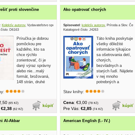
ešiť proti slovenčine
Ako opatrovať chorých
:
Kolektív autorov
, Vydavateľstvo spolku slovenských spisovateľov 1996
Spisovatel
:
kolektív autorov
, Príroda a Slov. Če
 číslo: D6163
Katalogové číslo: J4263
Príručka je dobrou
Táto kniha poskytuje
pomôckou pre
všetky dôležité
každého, kto sa
informácie týkajúce
chce rýchlo
sa ošetrovania detí,
zorientovať, či je
chorých,
daný výraz správny
bezvládnych a
alebo nie...malý
starých ľudí. Nájdete
formát, brožovaná,
v nej mnoho
148 strán, druhé
potrebných a
..
užitočných...
hy:
Stav knihy:
€2,50
Cena
: €3,00
(65 Kč)
(78 Kč)
kúpiť
kúpiť
:
€2,38
Pre Vás:
€2,85
(62 Kč)
(74 Kč)
i Al-Akbar
American English (I.- IV.)