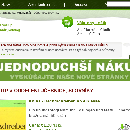
a zľavy
Výkup kníh online
Doprava
Mapa
t
chádzate sa:
Antikvariát
- Učebnice, Slovníky
Nákupný košík
s výstup
V košíku máte: 0 knih
nník, katalóg
V cene: 0 Euro
ete dostávať info o najnovšie pridaných knihách do antikvariátu ?
í si vybrať oddelenie, z ktorého budete dostávať 1x za týždeň najnovšie prírastky
h
kliknite tu.
 TIP V ODDELENI UČEBNICE, SLOVNÍKY
Kniha - Rechtschreiben ab 4.Klasse
Ein übungsprogramm mit Lösungen und tests....v nemč
brožovaná, 50 strán
Cena: €1,20
(31 Kč)