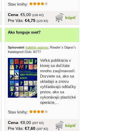
Stav knihy:
Cena
: €5,00
(130 Kč)
kúpiť
Pre Vás:
€4,75
(123 Kč)
Ako funguje svet?
Spisovatel
:
kolektív autorov
, Reader´s Digest Výber 1998
Katalogové číslo: I6777
Veľká publikácia v
ktorej sa dočítate
mnoho zaujímavostí.
Dozviete sa, ako sa
ukladajú a znovu
vyhľadávajú odtlačky
prstov, ako sa
vykonávajú plastické
operácie,...
Stav knihy:
Cena
: €8,00
(207 Kč)
kúpiť
Pre Vás:
€7,60
(197 Kč)