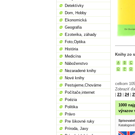
Detektívky
Dom, Hobby
Ekonomická
Geografia
Ezoterika, záhady
Foto,Optika
História
Knihy zo s
Medicína
A
B
C
Náboženstvo
O
P
Q
Nezaradené knihy
Nové knihy
celkom 105
Pestujeme,Chováme
Zobraziť ďa
Počítače,internet
|
23
|
24
|
2
Poézia
1000 naj
Politika
výrazov 
Právo
Spisovatel
Pre šikovné ruky
Katalogové 
Príroda, Javy