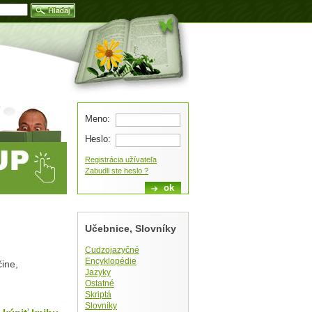
Blog
Meno:
Heslo:
Registrácia užívateľa
Zabudli ste heslo ?
Učebnice, Slovníky
Cudzojazyčné
Encyklopédie
ine,
Jazyky
Ostatné
Skriptá
Slovníky