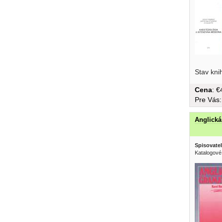
Stav kni
Cena
: 
Pre Vás
Anglická
Spisovatel
Katalogové