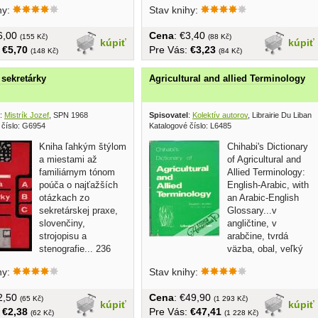
hy:
Stav knihy:
€6,00
Cena
: €3,40
(155 Kč)
(88 Kč)
kúpiť
kúpiť
:
€5,70
Pre Vás:
€3,23
(148 Kč)
(84 Kč)
sekretárky
Agricultural and allied Terminology
:
Mistrík Jozef
, SPN 1968
Spisovatel
:
Kolektív autorov
, Librairie Du Liban ?
 číslo: G6954
Katalogové číslo: L6485
Kniha ľahkým štýlom
Chihabi's Dictionary
a miestami až
of Agricultural and
familiárnym tónom
Allied Terminology:
poúča o najťažších
English-Arabic, with
otázkach zo
an Arabic-English
sekretárskej praxe,
Glossary...v
slovenčiny,
angličtine, v
strojopisu a
arabčine, tvrdá
stenografie... 236
väzba, obal, veľký
strán, tvrdá...
formát, 907...
hy:
Stav knihy:
€2,50
Cena
: €49,90
(65 Kč)
(1 293 Kč)
kúpiť
kúpiť
:
€2,38
Pre Vás:
€47,41
(62 Kč)
(1 228 Kč)