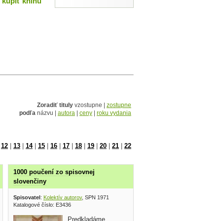
kúpiť knihu
Zoradiť tituly
vzostupne |
zostupne
podľa
názvu |
autora
|
ceny
|
roku vydania
|
12
|
13
|
14
|
15
|
16
|
17
|
18
|
19
|
20
|
21
|
22
1000 poučení zo spisovnej
slovenčiny
Spisovatel
:
Kolektív autorov
, SPN 1971
Katalogové číslo: E3436
Predkladáme