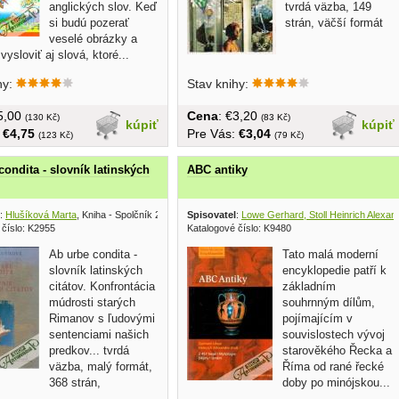
anglických slov. Keď
tvrdá väzba, 149
si budú pozerať
strán, väčší formát
veselé obrázky a
vysloviť aj slová, ktoré...
hy:
Stav knihy:
€5,00
Cena
: €3,20
(130 Kč)
(83 Kč)
kúpiť
kúpiť
:
€4,75
Pre Vás:
€3,04
(123 Kč)
(79 Kč)
condita - slovník latinských
ABC antiky
:
Hlušíková Marta
, Kniha - Spolčník 2000
Spisovatel
:
Lowe Gerhard, Stoll Heinrich Alexan
 číslo: K2955
Katalogové číslo: K9480
Ab urbe condita -
Tato malá moderní
slovník latinských
encyklopedie patří k
citátov. Konfrontácia
základním
múdrosti starých
souhrnným dílům,
Rimanov s ľudovými
pojímajícím v
sentenciami našich
souvislostech vývoj
predkov... tvrdá
starověkého Řecka a
väzba, malý formát,
Říma od rané řecké
368 strán,
doby po minójskou...