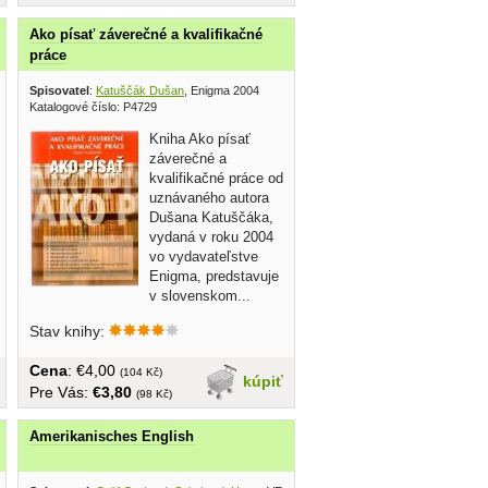
Ako písať záverečné a kvalifikačné
práce
rvený kríž 2000
Spisovatel
:
Katuščák Dušan
, Enigma 2004
Katalogové číslo: P4729
Kniha Ako písať
záverečné a
kvalifikačné práce od
uznávaného autora
Dušana Katuščáka,
vydaná v roku 2004
vo vydavateľstve
Enigma, predstavuje
v slovenskom...
Stav knihy:
Cena
: €4,00
(104 Kč)
kúpiť
Pre Vás:
€3,80
(98 Kč)
Amerikanisches English