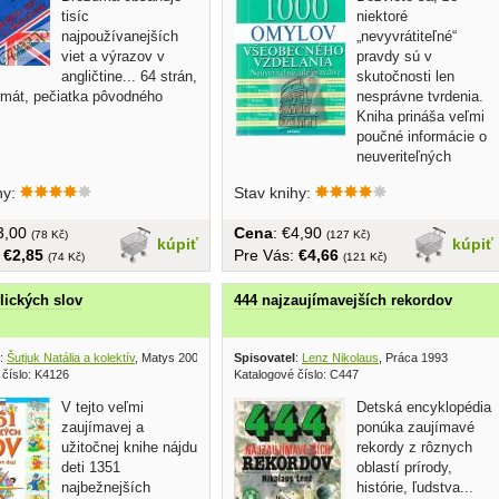
tisíc
niektoré
najpoužívanejších
„nevyvrátiteľné“
viet a výrazov v
pravdy sú v
angličtine... 64 strán,
skutočnosti len
rmát, pečiatka pôvodného
nesprávne tvrdenia.
Kniha prináša veľmi
poučné informácie o
neuveriteľných
klamstvách a...
hy:
Stav knihy:
€3,00
Cena
: €4,90
(78 Kč)
(127 Kč)
kúpiť
kúpiť
:
€2,85
Pre Vás:
€4,66
(74 Kč)
(121 Kč)
lických slov
444 najzaujímavejších rekordov
:
Šutjuk Natália a kolektív
, Matys 2003
Spisovatel
:
Lenz Nikolaus
, Práca 1993
 číslo: K4126
Katalogové číslo: C447
V tejto veľmi
Detská encyklopédia
zaujímavej a
ponúka zaujímavé
užitočnej knihe nájdu
rekordy z rôznych
deti 1351
oblastí prírody,
najbežnejších
histórie, ľudstva...