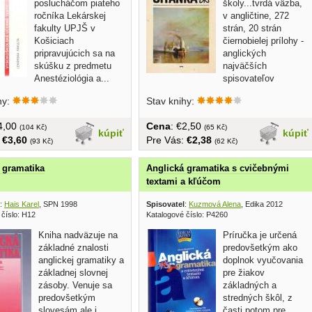
poslucháčom piateho
školy...tvrdá väzba,
ročníka Lekárskej
v angličtine, 272
fakulty UPJŠ v
strán, 20 strán
Košiciach
čiernobielej prílohy -
pripravujúcich sa na
anglických
skúšku z predmetu
najväčších
Anestéziológia a...
spisovateľov
hy:
Stav knihy:
€4,00
Cena
: €2,50
(104 Kč)
(65 Kč)
kúpiť
kúpiť
:
€3,60
Pre Vás:
€2,38
(93 Kč)
(62 Kč)
 gramatika
Anglická gramatika s cvičebnými
textami a kľúčom
:
Hais Karel
, SPN 1998
Spisovatel
:
Kuzmová Alena
, Edika 2012
 číslo: H12
Katalogové číslo: P4260
Kniha nadväzuje na
Príručka je určená
základné znalosti
predovšetkým ako
anglickej gramatiky a
doplnok vyučovania
základnej slovnej
pre žiakov
zásoby. Venuje sa
základných a
predovšetkým
stredných škôl, z
slovesám ale i
časti potom pre