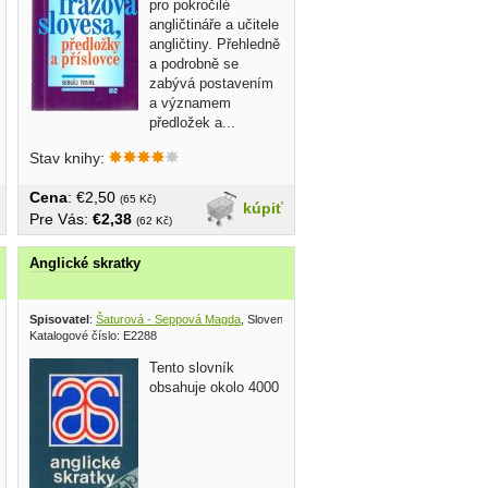
pro pokročilé
angličtináře a učitele
angličtiny. Přehledně
a podrobně se
zabývá postavením
a významem
předložek a...
Stav knihy:
Cena
: €2,50
(65 Kč)
kúpiť
Pre Vás:
€2,38
(62 Kč)
Anglické skratky
Spisovatel
:
Šaturová - Seppová Magda
, Slovenské pedagogické nakladateľstvo 1984
Katalogové číslo: E2288
Tento slovník
obsahuje okolo 4000