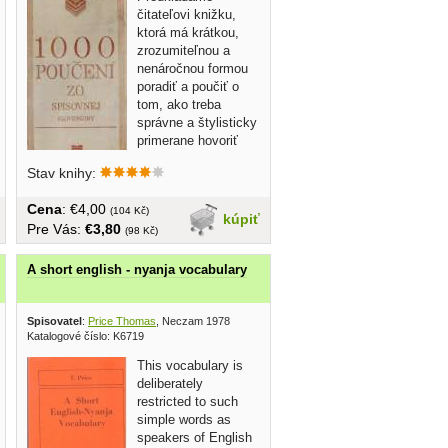
čitateľovi knižku,
ktorá má krátkou,
zrozumiteľnou a
nenáročnou formou
poradiť a poučiť o
tom, ako treba
správne a štylisticky
primerane hovoriť
a...
Stav knihy:
Cena
: €4,00
(104 Kč)
kúpiť
Pre Vás:
€3,80
(98 Kč)
A short english - nyanja vocabulary
Spisovatel
:
Price Thomas
, Neczam 1978
Katalogové číslo: K6719
This vocabulary is
deliberately
restricted to such
simple words as
speakers of English