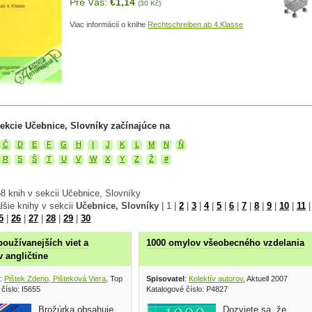
Pre Vás:
€1,14
(30 Kč)
Viac informácií o knihe
Rechtschreiben ab 4.Klasse
ekcie Učebnice, Slovníky začínajúce na
Č
D
E
F
G
H
I
J
K
L
M
N
Ň
R
S
Š
T
U
V
W
X
Y
Z
Ž
#
8 knih v sekcii Učebnice, Slovníky
lšie knihy v sekcii
Učebnice, Slovníky
|
1
|
2
|
3
|
4
|
5
|
6
|
7
|
8
|
9
|
10
|
11
5
|
26
|
27
|
28
|
29
|
30
používanejších viet a
1000 omylov všeobecného vzdelania
v angličtine
:
Pištek Zdeno, Pišteková Viera
, Top school of languages 1991
Spisovatel
:
Kolektív autorov
, Aktuell 2007
číslo: I5655
Katalogové číslo: P4827
Brožúrka obsahuje
Dozviete sa, že