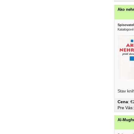
Ako nehr
Spisovatel
Katalogové
vydanie,.
Stav kni
Cena
: 
Pre Vás
Al-Mughn