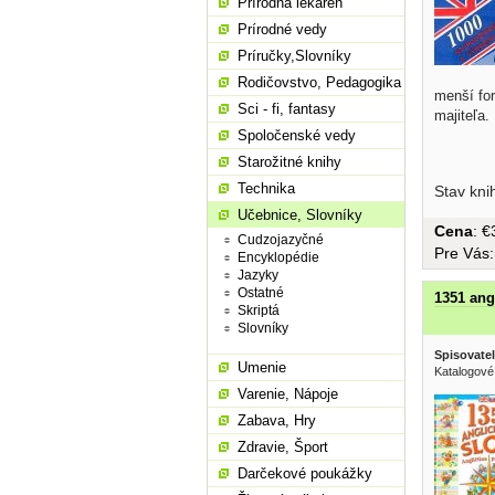
Prírodná lekáreň
Prírodné vedy
Príručky,Slovníky
Rodičovstvo, Pedagogika
menší fo
Sci - fi, fantasy
majiteľa.
Spoločenské vedy
Starožitné knihy
Technika
Stav kni
Učebnice, Slovníky
Cena
: 
Cudzojazyčné
Pre Vás
Encyklopédie
Jazyky
Ostatné
1351 ang
Skriptá
Slovníky
Spisovatel
Umenie
Katalogové
Varenie, Nápoje
Zabava, Hry
Zdravie, Šport
Darčekové poukážky