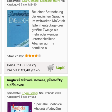
a 1990
Spisovatel
:
Gräf Gerhard, Spitzbardt Harry
, VEB Verlag Enzyklopädie 1983
Katalogové číslo: M2480
Bei einer Betrachtung
der englishen Sprache
im weltweiten Maßstab
fallen heutzutage drei
großbe Zweige als
mehr oder weniger
unterschiedliche
Abarten auf... v
nemčine a...
Stav knihy:
Cena
: €1,50
(39 Kč)
kúpiť
Pre Vás:
€1,43
(37 Kč)
Anglická frázová slovesa, předložky
a příslovce
gické nakladateľstvo 1976
Spisovatel
:
Tryml Sergěj
, NS Svoboda 2001
Katalogové číslo: P4963
Speciální učebnice
vhodná především