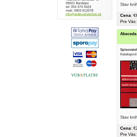
08501 Bardejov
Stav kni
tel: 054 474 4424
mob: 0903 612078
info@antikvariatshop.sk
Cena
: 
Pre Vás
Abeceda 
Spisovatel
Katalogové
Stav kni
Cena
: 
Pre Vás