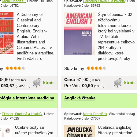
:
Karmi Hasan S.
, Librairie Du Liban 1988
Spisovatel
:
Cornelius Edwin T. a kolektív
, Ulehl
 číslo: L6752
Katalogové číslo: B6793
A Dictionary of
Štyri učebnica k 32-
Classical and
týždňovému
Conterporary
televíznemu kurzu,
English. English-
ktorý bol vysielaný v
Arabic. With
TV. 96 úloh
Illustrations and
reprezentuje celkovo
Coloured Plates... v
284 krátkych
angličtine a arabčine,
dialógov, ktoré
tvrdá väzba, s
predstavujú široký
eľký formát,...
okruh...
hy:
Stav knihy:
€98,60
Cena
: €1,00
(2 555 Kč)
(26 Kč)
kúpiť
kúpiť
:
€93,67
Pre Vás:
€0,50
(2 427 Kč)
(13 Kč)
ológia a intenzívna medicína
Anglická čítanka
:
Firment, Studená a kolektív
, Univerzita Pavla Jozefa Šafárika v Košiciach 2004
Spisovatel
:
Marek František
, Slovenské pedago
 číslo: P4625
Katalogové číslo: C7637
Učebné texty sú
Učebnica anglickej
určené predovšetkým
čítanky pre stredné