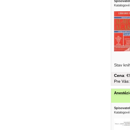
Spisovatel
Katalogové
obalom, v
Stav kni
Cena
: 
Pre Vás
Anestézi
Spisovatel
Katalogové