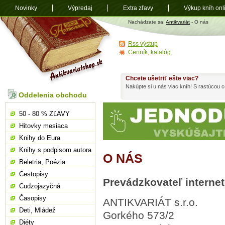
Novinky
Výpredaj
Extra zľavy
Výkup kníh onl
Antikvariát
Nachádzate sa:
Antikvariát
- O nás
shop.sk
Rss výstup
Cenník, katalóg
Chcete ušetriť ešte viac?
Nakúpte si u nás viac kníh! S rastúcou
Oddelenia obchodu
50 - 80 % ZĽAVY
Hitovky mesiaca
Knihy do Eura
Knihy s podpisom autora
O NÁS
Beletria, Poézia
Cestopisy
Prevádzkovateľ interne
Cudzojazyčná
Časopisy
ANTIKVARIÁT s.r.o.
Deti, Mládež
Gorkého 573/2
Diéty