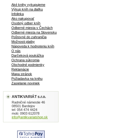
Aké knihy vykupujeme
Výkup kníh na diaľku
Infolinka
Ako nakupovať
Osobný odber kníh
Odberné miesta v Čechách
Odberné miesta na Slovensku
Poštovné do zahraničia
Možnosti platby
Nápoveda k hodnoteniu kníh
O nás
Darčeková poukážka
Ochrana súkromia
Obchodné podmienky
Reklamácie
Mapa stránok
Požiadavka na knihu
Zasielanie noviniek
ANTIKVARIÁT s.r.o.
Radničné námestie 46
08501 Bardejov
tel: 054 474 4424
mob: 0903 612078
info@antikvariatshop.sk