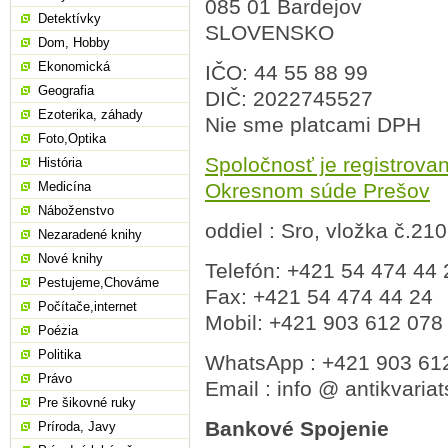
085 01 Bardejov
Detektívky
SLOVENSKO
Dom, Hobby
Ekonomická
IČO: 44 55 88 99
Geografia
DIČ: 2022745527
Ezoterika, záhady
Nie sme platcami DPH
Foto,Optika
Spoločnosť je registrova
História
Medicína
Okresnom súde Prešov
Náboženstvo
oddiel : Sro, vložka č.21
Nezaradené knihy
Nové knihy
Telefón: +421 54 474 44 
Pestujeme,Chováme
Fax: +421 54 474 44 24
Počítače,internet
Mobil: +421 903 612 078
Poézia
Politika
WhatsApp : +421 903 61
Právo
Email : info @ antikvaria
Pre šikovné ruky
Bankové Spojenie
Príroda, Javy