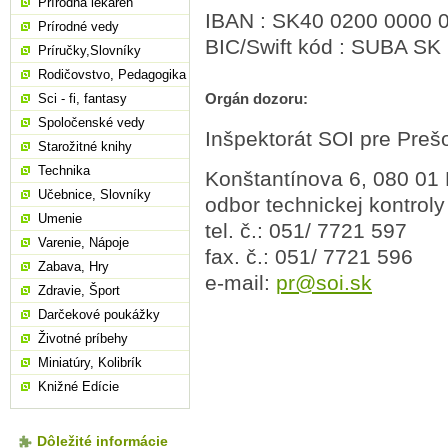
Prírodná lekáreň
IBAN : SK40 0200 0000 
Prírodné vedy
BIC/Swift kód : SUBA SK
Príručky,Slovníky
Rodičovstvo, Pedagogika
Orgán dozoru:
Sci - fi, fantasy
Spoločenské vedy
Inšpektorát SOI pre Preš
Starožitné knihy
Technika
Konštantínova 6, 080 01
Učebnice, Slovníky
odbor technickej kontroly
Umenie
tel. č.: 051/ 7721 597
Varenie, Nápoje
fax. č.: 051/ 7721 596
Zabava, Hry
e-mail:
pr@soi.sk
Zdravie, Šport
Darčekové poukážky
Životné príbehy
Miniatúry, Kolibrík
Knižné Edície
Dôležité informácie