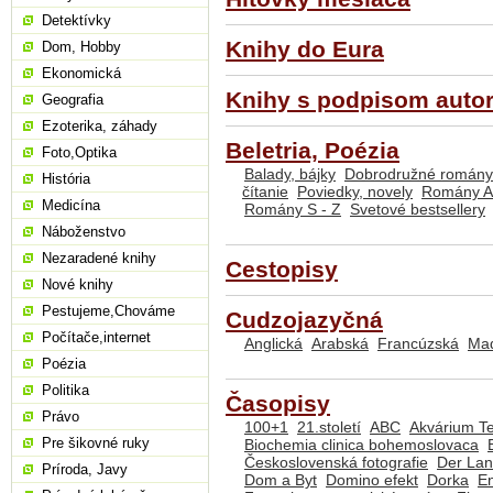
Detektívky
Knihy do Eura
Dom, Hobby
Ekonomická
Knihy s podpisom auto
Geografia
Ezoterika, záhady
Beletria, Poézia
Foto,Optika
Balady, bájky
Dobrodružné romány
História
čítanie
Poviedky, novely
Romány A
Medicína
Romány S - Z
Svetové bestsellery
Náboženstvo
Nezaradené knihy
Cestopisy
Nové knihy
Pestujeme,Chováme
Cudzojazyčná
Počítače,internet
Anglická
Arabská
Francúzská
Ma
Poézia
Politika
Časopisy
Právo
100+1
21.století
ABC
Akvárium T
Pre šikovné ruky
Biochemia clinica bohemoslovaca
Československá fotografie
Der Lan
Príroda, Javy
Dom a Byt
Domino efekt
Dorka
E