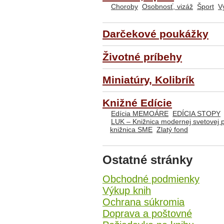
Choroby
Osobnosť, vizáž
Šport
V
Darčekové poukážky
Životné príbehy
Miniatúry, Kolibrík
Knižné Edície
Edícia MEMOÁRE
EDÍCIA STOPY
LUK – Knižnica modernej svetovej 
knižnica SME
Zlatý fond
Ostatné stránky
Obchodné podmienky
Výkup knih
Ochrana súkromia
Doprava a poštovné