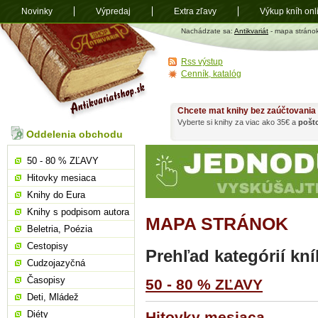
Novinky
Výpredaj
Extra zľavy
Výkup kníh onl
Antikvariát
Nachádzate sa:
Antikvariát
- mapa stráno
shop.sk
Rss výstup
Cenník, katalóg
Chcete mat knihy bez zaúčtovania
Vyberte si knihy za viac ako 35€ a
pošt
Oddelenia obchodu
50 - 80 % ZĽAVY
Hitovky mesiaca
Knihy do Eura
Knihy s podpisom autora
MAPA STRÁNOK
Beletria, Poézia
Cestopisy
Prehľad kategórií kní
Cudzojazyčná
Časopisy
50 - 80 % ZĽAVY
Deti, Mládež
Diéty
Hitovky mesiaca