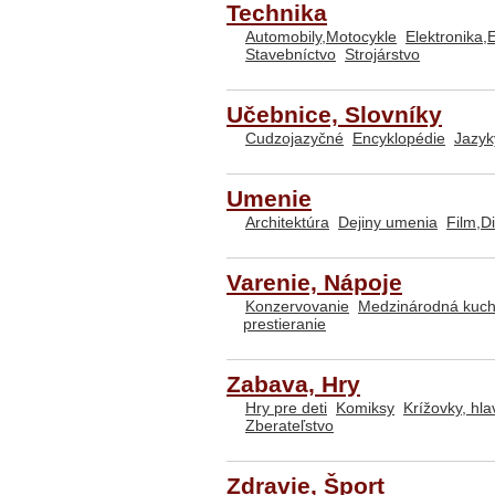
Technika
Automobily,Motocykle
Elektronika,
Stavebníctvo
Strojárstvo
Učebnice, Slovníky
Cudzojazyčné
Encyklopédie
Jazyk
Umenie
Architektúra
Dejiny umenia
Film,D
Varenie, Nápoje
Konzervovanie
Medzinárodná kuc
prestieranie
Zabava, Hry
Hry pre deti
Komiksy
Krížovky, hl
Zberateľstvo
Zdravie, Šport