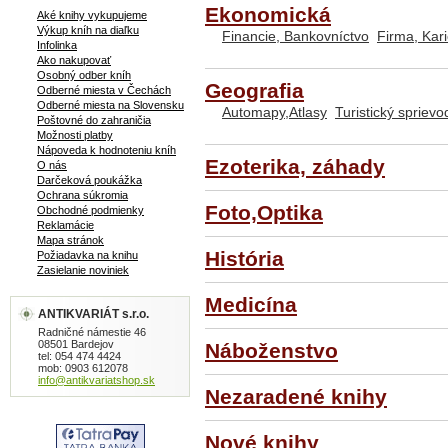
Ekonomická
Aké knihy vykupujeme
Výkup kníh na diaľku
Financie, Bankovníctvo
Firma, Kar
Infolinka
Ako nakupovať
Osobný odber kníh
Geografia
Odberné miesta v Čechách
Odberné miesta na Slovensku
Automapy,Atlasy
Turistický spriev
Poštovné do zahraničia
Možnosti platby
Nápoveda k hodnoteniu kníh
Ezoterika, záhady
O nás
Darčeková poukážka
Ochrana súkromia
Foto,Optika
Obchodné podmienky
Reklamácie
Mapa stránok
História
Požiadavka na knihu
Zasielanie noviniek
Medicína
ANTIKVARIÁT s.r.o.
Radničné námestie 46
08501 Bardejov
Náboženstvo
tel: 054 474 4424
mob: 0903 612078
info@antikvariatshop.sk
Nezaradené knihy
Nové knihy