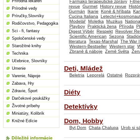
Prírodná lekáreň
Farmako terapeutické zprávy
Fitne
revue
Gurmet
History revue
Histó
Prírodné vedy
Gurmán
Ikarie
Koně & hříbata
Ka
Príručky,Slovníky
Cucina Italiana
Letectví+kosmonaut
Modelář
Moletka
Muzikus
Nationa
Rodičovstvo, Pedagogika
Playboy
Praktická žena
Příroda
P
Sci - fi, fantasy
Digest Výběr
Respekt
Revolver R
Scientific American
Sezona
Stadió
Spoločenské vedy
literatura
Texas-Marshal
The War I
Starožitné knihy
Western-Bestseller
Western star
W
Zbraně & náboje
Země Světa
Žen
Technika
Učebnice, Slovníky
Deti, Mládež
Umenie
Beletria
Leporelá
Ostatné
Rozprá
Varenie, Nápoje
Zabava, Hry
Zdravie, Šport
Diéty
Darčekové poukážky
Detektívky
Životné príbehy
Miniatúry, Kolibrík
Dom, Hobby
Knižné Edície
Byt,Dom
Chata,Chalupa
Urob si 
Dôležité informácie