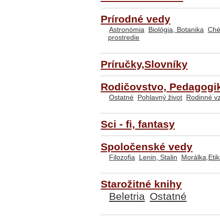
Prírodné vedy
Astronómia
Biológia, Botanika
Ché
prostredie
Príručky,Slovníky
Rodičovstvo, Pedagogi
Ostatné
Pohlavný život
Rodinné v
Sci - fi, fantasy
Spoločenské vedy
Filozofia
Lenin, Stalin
Morálka,Eti
Starožitné knihy
Beletria
Ostatné