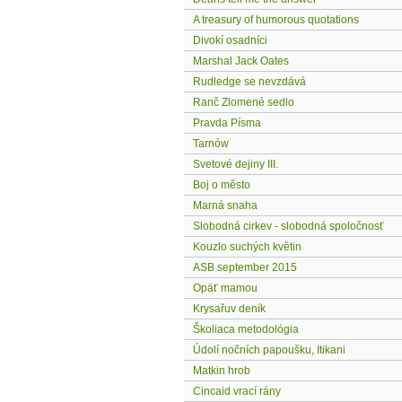
A treasury of humorous quotations
Divokí osadníci
Marshal Jack Oates
Rudledge se nevzdává
Ranč Zlomené sedlo
Pravda Písma
Tarnów
Svetové dejiny III.
Boj o město
Marná snaha
Slobodná cirkev - slobodná spoločnosť
Kouzlo suchých květin
ASB september 2015
Opäť mamou
Krysařuv deník
Školiaca metodológia
Údolí nočních papoušku, Itikani
Matkin hrob
Cincaid vrací rány