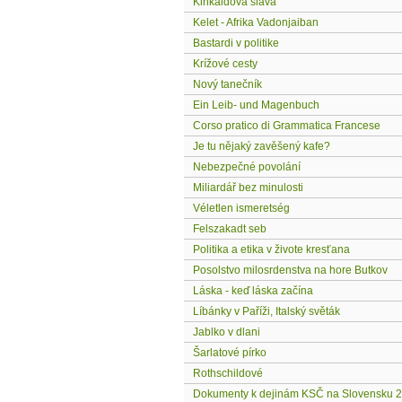
Kinkaidova sláva
Kelet - Afrika Vadonjaiban
Bastardi v politike
Krížové cesty
Nový tanečník
Ein Leib- und Magenbuch
Corso pratico di Grammatica Francese
Je tu nějaký zavěšený kafe?
Nebezpečné povolání
Miliardář bez minulosti
Véletlen ismeretség
Felszakadt seb
Politika a etika v živote kresťana
Posolstvo milosrdenstva na hore Butkov
Láska - keď láska začína
Líbánky v Paříži, Italský světák
Jablko v dlani
Šarlatové pírko
Rothschildové
Dokumenty k dejinám KSČ na Slovensku 2