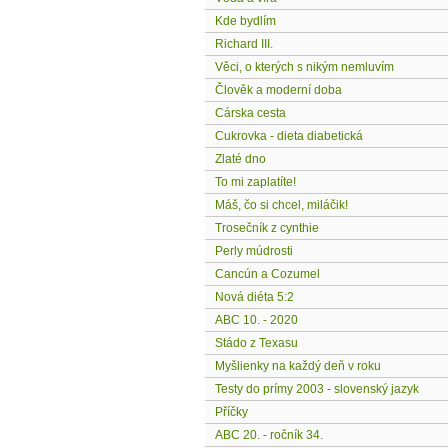
Kde bydlím
Richard III.
Věci, o kterých s nikým nemluvím
Člověk a moderní doba
Cárska cesta
Cukrovka - dieta diabetická
Zlaté dno
To mi zaplatíte!
Máš, čo si chcel, miláčik!
Trosečník z cynthie
Perly múdrosti
Cancún a Cozumel
Nová diéta 5:2
ABC 10. - 2020
Stádo z Texasu
Myšlienky na každý deň v roku
Testy do prímy 2003 - slovenský jazyk
Příčky
ABC 20. - ročník 34.