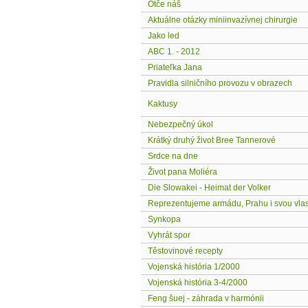
Otče náš
Aktuálne otázky miniinvazívnej chirurgie
Jako led
ABC 1. - 2012
Priateľka Jana
Pravidla silničního provozu v obrazech
Kaktusy
Nebezpečný úkol
Krátký druhý život Bree Tannerové
Srdce na dne
Život pana Moliéra
Die Slowakei - Heimat der Volker
Reprezentujeme armádu, Prahu i svou vlas
Synkopa
Vyhrát spor
Těstovinové recepty
Vojenská história 1/2000
Vojenská história 3-4/2000
Feng šuej - záhrada v harmónii