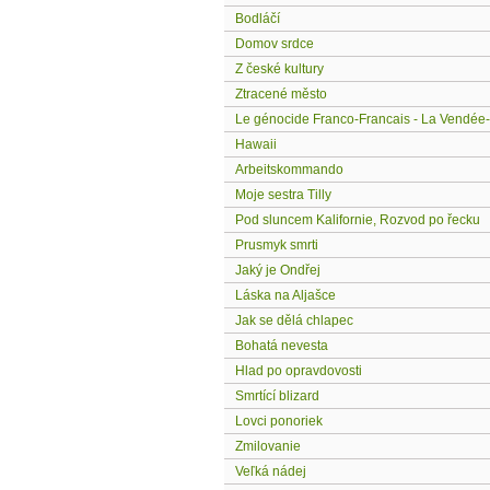
Bodláčí
Domov srdce
Z české kultury
Ztracené město
Le génocide Franco-Francais - La Vendée
Hawaii
Arbeitskommando
Moje sestra Tilly
Pod sluncem Kalifornie, Rozvod po řecku
Prusmyk smrti
Jaký je Ondřej
Láska na Aljašce
Jak se dělá chlapec
Bohatá nevesta
Hlad po opravdovosti
Smrtící blizard
Lovci ponoriek
Zmilovanie
Veľká nádej