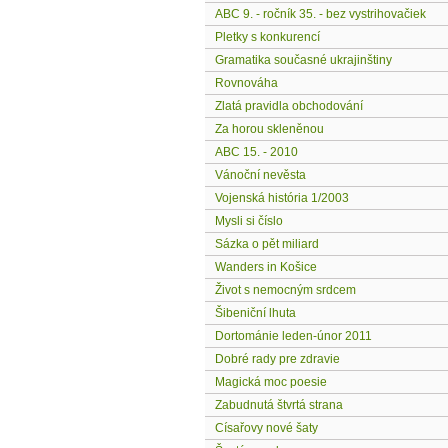
ABC 9. - ročník 35. - bez vystrihovačiek
Pletky s konkurencí
Gramatika současné ukrajinštiny
Rovnováha
Zlatá pravidla obchodování
Za horou skleněnou
ABC 15. - 2010
Vánoční nevěsta
Vojenská história 1/2003
Mysli si číslo
Sázka o pět miliard
Wanders in Košice
Život s nemocným srdcem
Šibeniční lhuta
Dortománie leden-únor 2011
Dobré rady pre zdravie
Magická moc poesie
Zabudnutá štvrtá strana
Císařovy nové šaty