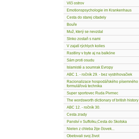
Vlčí ostrov
Emotionspsychologie im Krankenhaus
Cesta do starej citadely
Bouře
Muž, který se nevzdal
Slnko zostaň s nami
V zajatí rýchlych kolies
Rastliny v byte aj na balkóne
Sám proti osudu
Islamisté a soumrak Evropy
ABC 1. - ročník 29. - bez vystrihovačiek
Racionalizace hospodářského písemného s
formulářová technika
Super sportovec Ruda Pivrnec
The wordsworth dictionary of british history
ABC 12. - ročník 30.
Cesta zrady
Panství v Suffolku,Cesta do Skotska
Nielen z chleba žije človek...
Obetovali svoj život