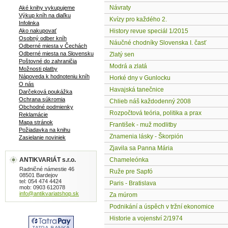
Návraty
Aké knihy vykupujeme
Výkup kníh na diaľku
Kvízy pro každého 2.
Infolinka
Ako nakupovať
History revue speciál 1/2015
Osobný odber kníh
Náučné chodníky Slovenska I. časť
Odberné miesta v Čechách
Odberné miesta na Slovensku
Zlatý sen
Poštovné do zahraničia
Modrá a zlatá
Možnosti platby
Nápoveda k hodnoteniu kníh
Horké dny v Gunlocku
O nás
Havajská tanečnice
Darčeková poukážka
Ochrana súkromia
Chlieb náš každodenný 2008
Obchodné podmienky
Rozpočtová teória, politika a prax
Reklamácie
Mapa stránok
František - muž modlitby
Požiadavka na knihu
Znamenia lásky - Škorpión
Zasielanie noviniek
Zjavila sa Panna Mária
ANTIKVARIÁT s.r.o.
Chameleónka
Radničné námestie 46
Ruže pre Sapfó
08501 Bardejov
tel: 054 474 4424
Paris - Bratislava
mob: 0903 612078
info@antikvariatshop.sk
Za múrom
Podnikání a úspěch v tržní ekonomice
Historie a vojenství 2/1974