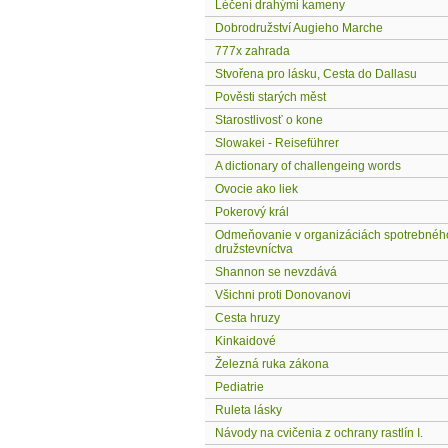
Léčení drahými kameny
Dobrodružství Augieho Marche
777x zahrada
Stvořena pro lásku, Cesta do Dallasu
Pověsti starých měst
Starostlivosť o kone
Slowakei - Reiseführer
A dictionary of challengeing words
Ovocie ako liek
Pokerový král
Odmeňovanie v organizáciách spotrebnéh
družstevníctva
Shannon se nevzdává
Všichni proti Donovanovi
Cesta hruzy
Kinkaidové
Železná ruka zákona
Pediatrie
Ruleta lásky
Návody na cvičenia z ochrany rastlín I.