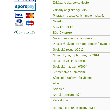
Zakázané city, Lekce dvoření
Základy anglické stylistiky
Príprava na testovanie - matematika 5.
Nefertiti
ABC 12. - 2012
Básně v próze
Marxizmus a teória osobnosti
Praktický návod pre nadprirodzenú evanjel
Střelecká revue 1/2012
National geographic - august 2014
Heda ide vlastnou cestou
Střelecký magazín 6/2004
Tehotenstvo s úsmevom
Sám sobě slušným člověkem
Album
Štvanice
Druhá garnitura boží
Zase doma
Целебные кладовые природы