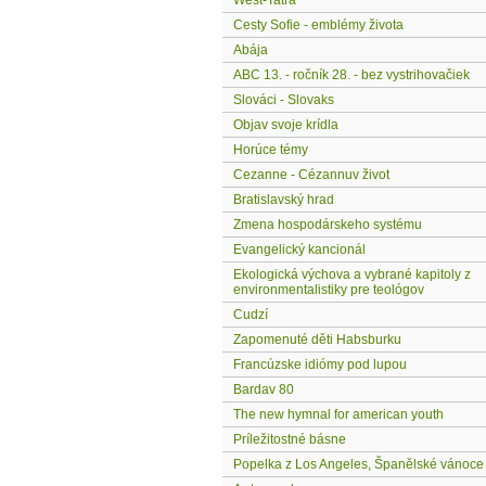
West-Tatra
Cesty Sofie - emblémy života
Abája
ABC 13. - ročník 28. - bez vystrihovačiek
Slováci - Slovaks
Objav svoje krídla
Horúce témy
Cezanne - Cézannuv život
Bratislavský hrad
Zmena hospodárskeho systému
Evangelický kancionál
Ekologická výchova a vybrané kapitoly z
environmentalistiky pre teológov
Cudzí
Zapomenuté děti Habsburku
Francúzske idiómy pod lupou
Bardav 80
The new hymnal for american youth
Príležitostné básne
Popelka z Los Angeles, Španělské vánoce