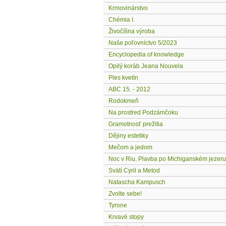
Krmovinárstvo
Chémia I.
Živočíšna výroba
Naše poľovníctvo 5/2023
Encyclopedia of knowledge
Opilý koráb Jeana Nouvela
Ples kvetín
ABC 15. - 2012
Rodokmeň
Na prostred Podzámčoku
Gramotnosť prežitia
Dějiny estetiky
Mečom a jedom
Noc v Riu, Plavba po Michiganském jezeru
Svätí Cyril a Metod
Natascha Kampusch
Zvolte sebe!
Tyrone
Krvavé stopy