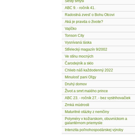
Šestý smysl
ABC 9. - ročník 41.
Radostná zvesť o Bohu Otcovi
Aká je pravda o živote?
Vajíčko
Tonson City
Vysnívaná láska
Střelecký magazín 9/2002
Ve stínu mocných
Čarodejník a sklo
Chlieb náš každodenný 2022
Minulosť pani Oľgy
Druhý domov
Život a smrt malého prince
ABC 23. - ročník 27. - bez vystrihovačiek
Zrnká múdrosti
Maturitné otázky z nemčiny
Polyméry v kožiarskom, obuvníckom a
galantérnom priemysle
Intenzita poľnohospodárskej výroby