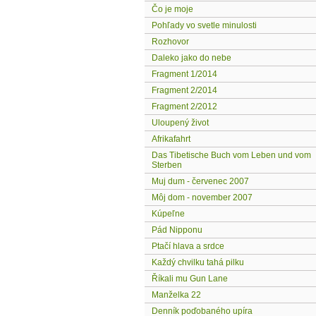
Čo je moje
Pohľady vo svetle minulosti
Rozhovor
Daleko jako do nebe
Fragment 1/2014
Fragment 2/2014
Fragment 2/2012
Uloupený život
Afrikafahrt
Das Tibetische Buch vom Leben und vom
Sterben
Muj dum - červenec 2007
Môj dom - november 2007
Kúpeľne
Pád Nipponu
Ptačí hlava a srdce
Každý chvilku tahá pilku
Říkali mu Gun Lane
Manželka 22
Denník poďobaného upíra