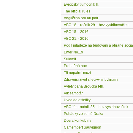
Evropský tlumočník II.
The official rules
Angličtina pro au pair
ABC 18. - ročník 29. - bez vystrihovačiek
ABC 15. - 2016
ABC 21. - 2016
Podíl mládeže na budování a obraně socia
Enter No.19
Sulamit
Probděná noc
Tři nepatrní muži
Zdravější život s léčivými bylinami
Výlety pana Broučka I-III.
Vlk samotár
Úvod do estetiky
ABC 11. - ročník 35. - bez vystrihovačiek
Pohádky ze země Draka
Dcéra konkubíny
Camembert Sauvignon