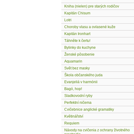
Kniha (nielen) pre starých rodičov
Kapitán Chisum
Lotri
Choroby vlasu a ovlasené kuže
Kapitán Ironhart
Táhněte k čertu!
Bylinky do kuchyne
Ženské pôsobenie
Aquamarin
Svět bez masky
Škola občanského juda
Evanjeliá v harmónii
Bagó, hop!
Sladkovodní ryby
Perfektní ničema
Cvičebnice anglické gramatiky
Květinářství
Requiem
Návody na cvičenia z ochrany životného