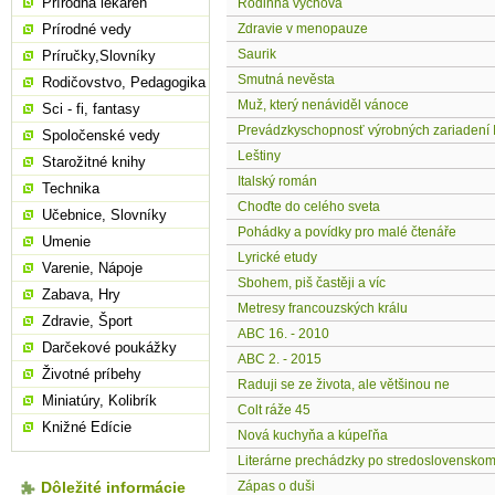
Prírodná lekáreň
Rodinná výchova
Prírodné vedy
Zdravie v menopauze
Saurik
Príručky,Slovníky
Smutná nevěsta
Rodičovstvo, Pedagogika
Muž, který nenáviděl vánoce
Sci - fi, fantasy
Prevádzkyschopnosť výrobných zariadení I
Spoločenské vedy
Leštiny
Starožitné knihy
Italský román
Technika
Choďte do celého sveta
Učebnice, Slovníky
Pohádky a povídky pro malé čtenáře
Umenie
Lyrické etudy
Varenie, Nápoje
Sbohem, piš častěji a víc
Zabava, Hry
Metresy francouzských králu
Zdravie, Šport
ABC 16. - 2010
Darčekové poukážky
ABC 2. - 2015
Životné príbehy
Raduji se ze života, ale většinou ne
Miniatúry, Kolibrík
Colt ráže 45
Knižné Edície
Nová kuchyňa a kúpeľňa
Literárne prechádzky po stredoslovenskom 
Dôležité informácie
Zápas o duši