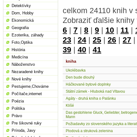
Detektívky
celkom 24110 knih v 
Dom, Hobby
Zobraziť ďalšie knihy
Ekonomická
Geografia
6
|
7
|
8
|
9
|
10
|
11
|
Ezoterika, záhady
23
|
24
|
25
|
26
|
27
Foto,Optika
39
|
40
|
41
História
Medicína
kniha
Náboženstvo
Ukolébavka
Nezaradené knihy
Den bude dlouhý
Nové knihy
Háčkované bytové doplnky
Pestujeme,Chováme
Státní zámek - Hluboká nad Vltavou
Počítače,internet
Agáty - druhá kniha o Palánku
Poézia
Klišé
Politika
Das gestohlene Gluck, Geliebter, betrogen
Právo
Mann
Pre šikovné ruky
Požiadavky zo slovenského jazyka a literat
Príroda, Javy
Plodová a struková zelenina