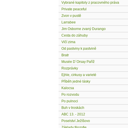
Vybrané kapitoly z pracovného práva
Private peaceful
Zvon v pustě
Larrabee
Jim Osborne zvaný Durango
Cesta do záhuby
Vlčí zima
Od pastviny k pastvině
Bratr
Musée D´Orsay Paříž
Rozprávky
Ejhle, cirkusy a varieté
Příběh jedné lásky
Kalocsa
Po rozvodu
Po pulnoci
Buh v troskách
ABC 13. - 2012
Poselství Ježíšovo
Základy filozofie