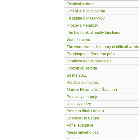
Efektivní vedoucí
Umění je život a tvorba
Tři studie o Masarykovi
Hrozny z Mendozy
The big book of bodily functions
Word for word
The wordsworth dictionary of difficult words
Encyklopedie římského práva
Teodicea neboli otázka zla
Filozofská história
Básne 2011
Predĺžte si mladosť
Majster Hiram a kráľ Šalamún
Potraviny a nápoje
Úsmevy a slzy
Smrt pro třináct dolaru
Operace Ho Či Min
Vôňa levandule
Město mrtvého psa