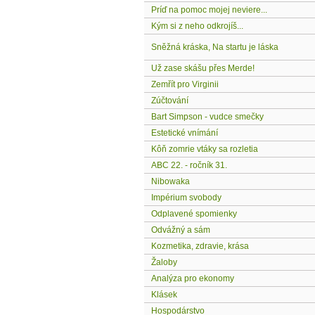
Príď na pomoc mojej neviere...
Kým si z neho odkrojíš...
Sněžná kráska, Na startu je láska
Už zase skášu přes Merde!
Zemřít pro Virginii
Zúčtování
Bart Simpson - vudce smečky
Estetické vnímání
Kôň zomrie vtáky sa rozletia
ABC 22. - ročník 31.
Nibowaka
Impérium svobody
Odplavené spomienky
Odvážný a sám
Kozmetika, zdravie, krása
Žaloby
Analýza pro ekonomy
Klásek
Hospodárstvo