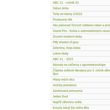
ABC 21. - ročník 33.
Odraz ohňa
Torty od mamy 2/2010
Pozlacený věk
Ako plánovať činnosť oddielov iskier a pio
Grand Prix - Kniha o automobilových závo
Zrození moderní doby
Fifty shades of grey
Zelenina, moja láska
Lekce lásky
ABC 21. - 2015
Návody na cvičenia z agrometeorológie
Čítanka světové literatury pro 3. ročník stř
škol
Hlasy mých otcu
Archívy priestorov
Zamilovaná princezna
Jeden život
Napříč střechou světa
Kouzla milují žár mého těla