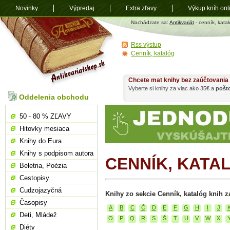
Novinky
Výpredaj
Extra zľavy
Výkup kníh onl
Antikvariát
Nachádzate sa:
Antikvariát
- cenník, kata
shop.sk
Rss výstup
Cenník, katalóg
Chcete mat knihy bez zaúčtovania
Vyberte si knihy za viac ako 35€ a
pošt
Oddelenia obchodu
50 - 80 % ZĽAVY
Hitovky mesiaca
Knihy do Eura
Knihy s podpisom autora
CENNÍK, KATA
Beletria, Poézia
Cestopisy
Cudzojazyčná
Knihy zo sekcie Cenník, katalóg knih z
Časopisy
A
B
C
Č
D
E
F
G
H
I
J
Deti, Mládež
O
P
Q
R
S
Š
T
U
V
W
X
Diéty