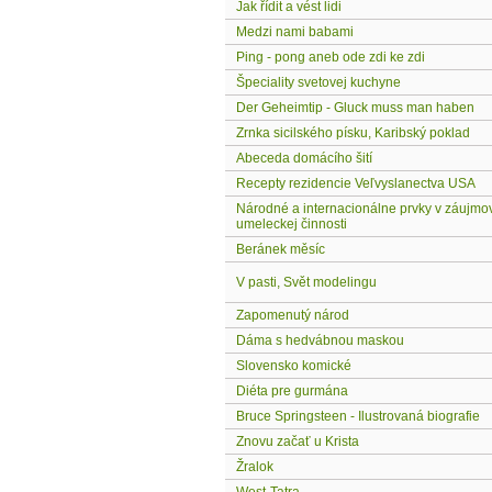
Jak řídit a vést lidi
Medzi nami babami
Ping - pong aneb ode zdi ke zdi
Špeciality svetovej kuchyne
Der Geheimtip - Gluck muss man haben
Zrnka sicilského písku, Karibský poklad
Abeceda domácího šití
Recepty rezidencie Veľvyslanectva USA
Národné a internacionálne prvky v záujmo
umeleckej činnosti
Beránek měsíc
V pasti, Svět modelingu
Zapomenutý národ
Dáma s hedvábnou maskou
Slovensko komické
Diéta pre gurmána
Bruce Springsteen - Ilustrovaná biografie
Znovu začať u Krista
Žralok