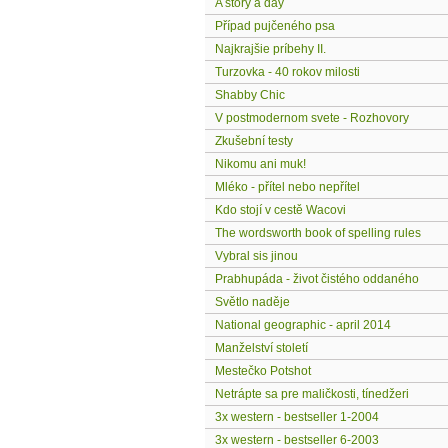
A story a day
Případ pujčeného psa
Najkrajšie príbehy II.
Turzovka - 40 rokov milosti
Shabby Chic
V postmodernom svete - Rozhovory
Zkušební testy
Nikomu ani muk!
Mléko - přítel nebo nepřítel
Kdo stojí v cestě Wacovi
The wordsworth book of spelling rules
Vybral sis jinou
Prabhupáda - život čistého oddaného
Světlo naděje
National geographic - april 2014
Manželství století
Mestečko Potshot
Netrápte sa pre maličkosti, tínedžeri
3x western - bestseller 1-2004
3x western - bestseller 6-2003