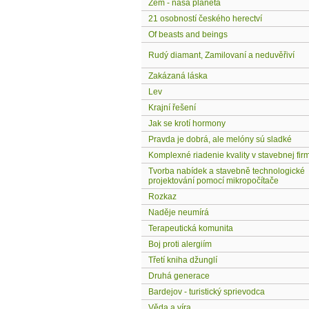
Zem - naša planéta
21 osobností českého herectví
Of beasts and beings
Rudý diamant, Zamilovaní a neduvěřiví
Zakázaná láska
Lev
Krajní řešení
Jak se krotí hormony
Pravda je dobrá, ale melóny sú sladké
Komplexné riadenie kvality v stavebnej fir
Tvorba nabídek a stavebně technologické
projektování pomocí mikropočítače
Rozkaz
Naděje neumírá
Terapeutická komunita
Boj proti alergiím
Třetí kniha džunglí
Druhá generace
Bardejov - turistický sprievodca
Věda a víra