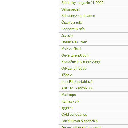
Střelecký magazín 11/2002
Velká pečeť
Štíhla bez hladovania
Čítanie z ruky
Leonarduv stín
Jezevci
I heart New York
Muž v očistci
Ouvertüren Album
Krvilačné tety a iné zvery
Odvážna Peggy
Třída A
Leni Riefenstahlová
ABC 14 . - ročník 33.
Maricopa
Kulhavý vlk
Tygřice
Cold vengeance
Jak blufovat o financích
Deans tell me the answer