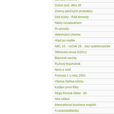
Dobre jesť, dlho žiť
Zmeny jatočných produktov
Deti búrky - Rád temnoty
Nikdy nezabudnem
Po proudu
Veterinární chemie
Hlad po realite
ABC 15. - ročník 28. - bez vystrihovačiek
Střelecká revue 6/2012
Bláznivé nechty
Ružový trojuholník
Nero a smrt
Formula 1 v roku 2001
Všema čtyřma očima
Kaštan první třídy
Négy évszak ételei - tél
Hús nélkul
International business english
A csokoládékirály