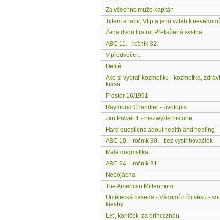
Za všechno muže kapitán
Totem a tabu, Vtip a jeho vztah k nevědomí
Žena dvou bratru, Překažená svatba
ABC 11. - ročník 32.
V předvečer...
Defilé
Ako si vybrať kozmetiku - kozmetika, zdravi
krása
Prostor 16/1991
Raymond Chandler - životopis
Jan Pawel II. - niezwykle historie
Hard questions about health and healing
ABC 10. - ročník 30. - bez vystrihovačiek
Malá dogmatika
ABC 24. - ročník 31.
Nebojácna
The American Millennium
Umělecká beseda - Vědomí o člověku - soc
kresby
Leť, koníček, za princeznou