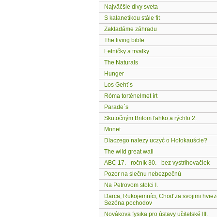
Najväčšie divy sveta
S kalanetikou stále fit
Zakladáme záhradu
The living bible
Letničky a trvalky
The Naturals
Hunger
Los Geht´s
Róma torténelmet írt
Parade´s
Skutočným Britom ľahko a rýchlo 2.
Monet
Dlaczego nalezy uczyć o Holokauście?
The wild great wall
ABC 17. - ročník 30. - bez vystrihovačiek
Pozor na slečnu nebezpečnú
Na Petrovom stolci I.
Darca, Rukojemníci, Choď za svojimi hvie
Sezóna pochodov
Novákova fysika pro ústavy učitelské III.