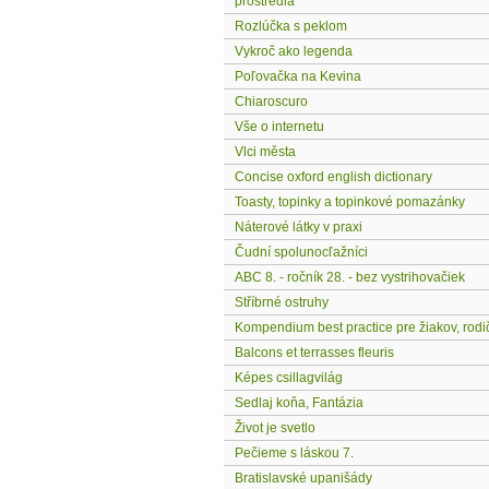
prostredia
Rozlúčka s peklom
Vykroč ako legenda
Poľovačka na Kevina
Chiaroscuro
Vše o internetu
Vlci města
Concise oxford english dictionary
Toasty, topinky a topinkové pomazánky
Náterové látky v praxi
Čudní spolunocľažníci
ABC 8. - ročník 28. - bez vystrihovačiek
Stříbrné ostruhy
Kompendium best practice pre žiakov, rodi
Balcons et terrasses fleuris
Képes csillagvilág
Sedlaj koňa, Fantázia
Život je svetlo
Pečieme s láskou 7.
Bratislavské upanišády