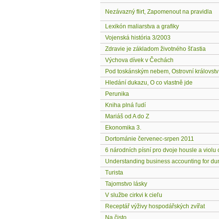
Nezávazný flirt, Zapomenout na pravidla
Lexikón maliarstva a grafiky
Vojenská história 3/2003
Zdravie je základom životného šťastia
Výchova dívek v Čechách
Pod toskánským nebem, Ostrovní královstv
Hledání dukazu, O co vlastně jde
Perunika
Kniha plná ľudí
Mariáš od A do Z
Ekonomika 3.
Dortománie červenec-srpen 2011
6 národních písní pro dvoje housle a violu 
Understanding business accounting for d
Turista
Tajomstvo lásky
V službe cirkvi k cieľu
Receptář výživy hospodářských zvířat
Na čisto