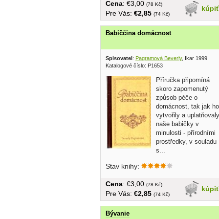
Cena
: €3,00
(78 Kč)
kúpi
Pre Vás:
€2,85
(74 Kč)
Babiččina domácnost
Spisovatel
:
Pagramová Beverly
, Ikar 1999
Katalogové číslo: P1653
Příručka připomíná
skoro zapomenutý
způsob péče o
domácnost, tak jak ho
vytvořily a uplatňoval
naše babičky v
minulosti - přírodními
prostředky, v souladu
s...
Stav knihy:
Cena
: €3,00
(78 Kč)
kúpi
Pre Vás:
€2,85
(74 Kč)
Bývanie