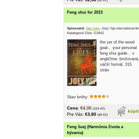
(62 Kč)
Feng shui for 2015
Spisovatel
:
Yap Joey
, Joey Yap international li
Katalogové číslo: O3842
the yer of the wood
goat... your personal
feng shui guide... v
angličtine, brožovaná
väčší formát, 315
strán
Stav knihy:
Cena
: €4,00
(104 Kč)
kúpi
Pre Vás:
€3,80
(98 Kč)
Feng šuej (Harmónia života a
bývania)