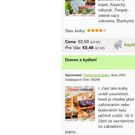
kúpeľ, Atypický
nábytok, Pergoly-
zelené oázy
súkromia, Blankytný
šat domácich...
Stav knihy:
Cena
: €0,50
(13 Kč)
kúpi
Pre Vás:
€0,48
(12 Kč)
Domov a bydlení
Spisovatel
:
Preisichová Anikó
, Ikea 1991
Katalogové číslo: A4288
I. část této knihy
uvádí souvislosti,
které je vhodné před
zařizovaním nebo
budováním bytu
pečlivě zvážit. Ve II.
části se seznámíme
se základními
pojmy...