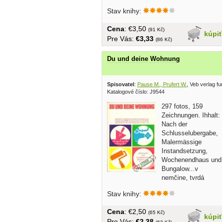
Stav knihy:
Cena
: €3,50
(91 Kč)
kúpi
Pre Vás:
€3,33
(86 Kč)
Du und deine Wohnung
Spisovatel
:
Pause M., Prufert W.
, Veb verlag 
Katalogové číslo: J9544
297 fotos, 159
Zeichnungen. Ihhalt:
Nach der
Schlusselubergabe,
Malermässige
Instandsetzung,
Wochenendhaus und
Bungalow...v
nemčine, tvrdá
väzba, bez obalu, 200 strán
Stav knihy:
Cena
: €2,50
(65 Kč)
kúpi
Pre Vás:
€2,38