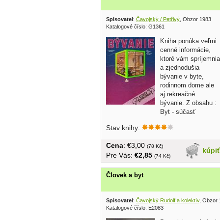
Spisovatel
:
Čavojský / Petřivý
, Obzor 1983
Katalogové číslo: G1361
Kniha ponúka veľmi
cenné informácie,
ktoré vám spríjemnia
a zjednodušia
bývanie v byte,
rodinnom dome ale
aj rekreačné
bývanie. Z obsahu :
Byt - súčasť
životného...
Stav knihy:
Cena
: €3,00
(78 Kč)
kúpi
Pre Vás:
€2,85
(74 Kč)
Človek a byt
Spisovatel
:
Čavojský Rudolf a kolektív
, Obzor
Katalogové číslo: E2083