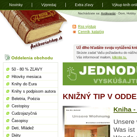
Novinky
Výpredaj
Extra zľavy
Výkup kníh onl
Antikvariát
Nachádzate sa:
Antikvariát
- Dom, Hobby
shop.sk
Rss výstup
Cenník, katalóg
Už dlho hľadáte svoju vytúženú kn
Skúste zadať Vašu požiadavku do nášho
Oddelenia obchodu
Vás informovať mailom,
kliknite tu.
50 - 80 % ZĽAVY
Hitovky mesiaca
Knihy do Eura
Knihy s podpisom autora
KNIŽNÝ TIP V ODD
Beletria, Poézia
Cestopisy
Kniha 
Cudzojazyčná
Unsere 
Časopisy
Deti, Mládež
Was ist
Diéty