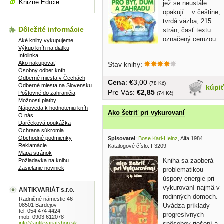
Knižné Edície
jež se neustále
opakují... v češtine,
tvrdá väzba, 215
Dôležité informácie
strán, časť textu
označený ceruzou
Aké knihy vykupujeme
Výkup kníh na diaľku
Infolinka
Ako nakupovať
Stav knihy:
Osobný odber kníh
Odberné miesta v Čechách
Cena
: €3,00
(78 Kč)
Odberné miesta na Slovensku
kúpi
Pre Vás:
€2,85
Poštovné do zahraničia
(74 Kč)
Možnosti platby
Nápoveda k hodnoteniu kníh
Ako šetriť pri vykurovaní
O nás
Darčeková poukážka
Ochrana súkromia
Obchodné podmienky
Spisovatel
:
Bose Karl-Heinz
, Alfa 1984
Reklamácie
Katalogové číslo: F3209
Mapa stránok
Kniha sa zaoberá
Požiadavka na knihu
Zasielanie noviniek
problematikou
úspory energie pri
vykurovaní najmä v
ANTIKVARIÁT s.r.o.
rodinných domoch.
Radničné námestie 46
08501 Bardejov
Uvádza príklady
tel: 054 474 4424
progresívnych
mob: 0903 612078
info@antikvariatshop.sk
spôsobov riešení a