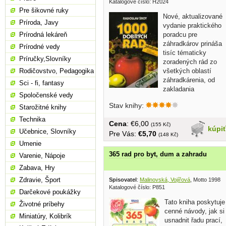
Katalogové číslo: H2024
Pre šikovné ruky
Nové, aktualizované
Príroda, Javy
vydanie praktického
poradcu pre
Prírodná lekáreň
záhradkárov prináša
Prírodné vedy
tisíc tématicky
Príručky,Slovníky
zoradených rád zo
všetkých oblastí
Rodičovstvo, Pedagogika
záhradkárenia, od
Sci - fi, fantasy
zakladania
Spoločenské vedy
záhradky,...
Stav knihy:
Starožitné knihy
Technika
Cena
: €6,00
(155 Kč)
kúpi
Učebnice, Slovníky
Pre Vás:
€5,70
(148 Kč)
Umenie
365 rad pro byt, dum a zahradu
Varenie, Nápoje
Zabava, Hry
Zdravie, Šport
Spisovatel
:
Malinovská, Vojířová
, Motto 1998
Katalogové číslo: P851
Darčekové poukážky
Tato kniha poskytuje
Životné príbehy
cenné návody, jak si
Miniatúry, Kolibrík
usnadnit řadu prací,