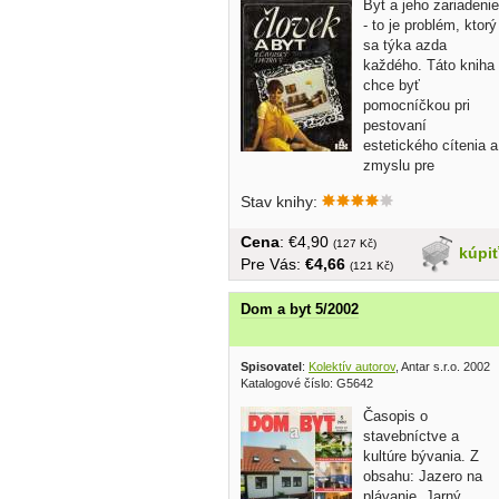
Byt a jeho zariadenie
- to je problém, ktorý
sa týka azda
každého. Táto kniha
chce byť
pomocníčkou pri
pestovaní
estetického cítenia a
zmyslu pre
praktickosť, azda i...
Stav knihy:
Cena
: €4,90
(127 Kč)
kúpi
Pre Vás:
€4,66
(121 Kč)
Dom a byt 5/2002
Spisovatel
:
Kolektív autorov
, Antar s.r.o. 2002
Katalogové číslo: G5642
Časopis o
stavebníctve a
kultúre bývania. Z
obsahu: Jazero na
plávanie, Jarný