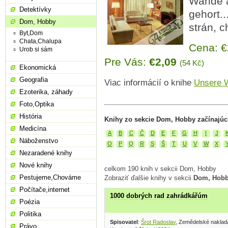
Wande a
Detektívky
gehort..
Dom, Hobby
strán, 
Byt,Dom
Chata,Chalupa
Cena: 
Urob si sám
Pre Vás:
€2,09
(54 Kč)
Ekonomická
Geografia
Viac informácií o knihe
Unsere 
Ezoterika, záhady
Foto,Optika
História
Knihy zo sekcie Dom, Hobby začínajúc
Medicína
A
B
C
Č
D
E
F
G
H
I
J
Náboženstvo
O
P
Q
R
S
Š
T
U
V
W
X
Nezaradené knihy
Nové knihy
celkom 190 knih v sekcii Dom, Hobby
Pestujeme,Chováme
Zobraziť ďalšie knihy v sekcii
Dom, Hob
Počítače,internet
1000 dobrých rad zahrádkářúm
Poézia
Politika
Spisovatel
:
Šrot Radoslav
, Zemědelské naklada
Právo