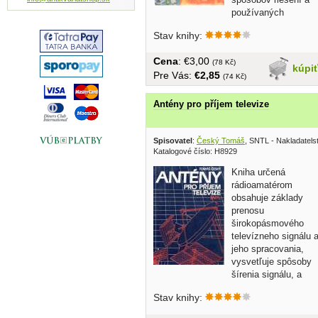
používaných
materiálov, aby...
Stav knihy:
Cena
: €3,00
(78 Kč)
kúpi
Pre Vás:
€2,85
(74 Kč)
Antény pro příjem televize
Spisovatel
:
Český Tomáš
, SNTL - Nakladatelst
Katalogové číslo: H8929
Kniha určená
rádioamatérom
obsahuje základy
prenosu
širokopásmového
televízneho signálu 
jeho spracovania,
vysvetľuje spôsoby
šírenia signálu, a
popisuje stavbu...
Stav knihy: