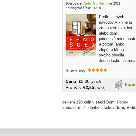
Spisovatel
:
Sator Gunther
, Ikar 2011
Katalogové číslo: J1318
Podľa jasných
návodov v knihe si
zmapujete svoj byt
alebo dom i
jednotlivé miestnosti
a potom ľahko
zlepšíte klímu
svojho obydlia.
Jednoduché nákresy
vám pomôžu...
Stav knihy:
Cena
: €3,00
(78 Kč)
kúpi
Pre Vás:
€2,85
(74 Kč)
celkem 190 knih v sekci Dom, Hobby
Zobraziť ďalšie knihy v sekcii
Dom, Hob