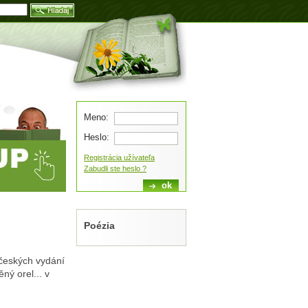
Blog
Meno:
Heslo:
Registrácia užívateľa
Zabudli ste heslo ?
Poézia
 českých vydání
ný orel... v