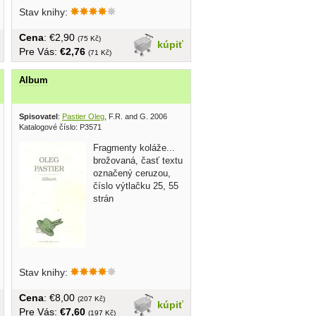
strana 93...
Stav knihy:
Cena
: €2,90
(75 Kč)
kúpiť
Pre Vás:
€2,76
(71 Kč)
Album
Spisovatel
:
Pastier Oleg
, F.R. and G. 2006
Katalogové číslo: P3571
Fragmenty koláže...
brožovaná, časť textu
označený ceruzou,
číslo výtlačku 25, 55
strán
Stav knihy:
Cena
: €8,00
(207 Kč)
kúpiť
Pre Vás:
€7,60
(197 Kč)