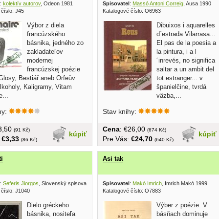
:
kolektív autorov
, Odeon 1981
Spisovatel
:
Massó Antoni Correig
, Ausa 1990
číslo: J45
Katalogové číslo: O6963
Výbor z diela
Dibuixos i aquarelles
francúzského
d´estrada Vilarrasa...
básnika, jedného zo
El pas de la poesia a
zakladateľov
la pintura, i a l
modernej
´inrevés, no significa
francúzskej poézie
saltar a un ambit del
Glosy, Bestiář aneb Orfeův
tot estranger... v
lkoholy, Kaligramy, Vitam
španielčine, tvrdá
...
väzba,...
hy:
Stav knihy:
€3,50
Cena
: €26,00
(91 Kč)
(674 Kč)
kúpiť
kúpiť
:
€3,33
Pre Vás:
€24,70
(86 Kč)
(640 Kč)
i
Asi tak
:
Seferis Jiorgos
, Slovenský spisovateľ 1973
Spisovatel
:
Makó Imrich
, Imrich Makó 1999
 číslo: J1040
Katalogové číslo: O7883
Dielo gréckeho
Výber z poézie. V
básnika, nositeľa
básňach dominuje