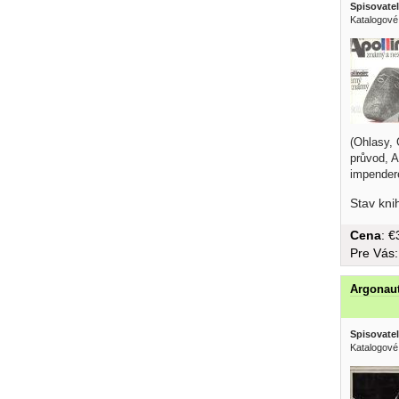
Spisovatel
Katalogové 
(Ohlasy, 
průvod, A
impendere
Stav kni
Cena
: 
Pre Vás
Argonaut
Spisovatel
Katalogové