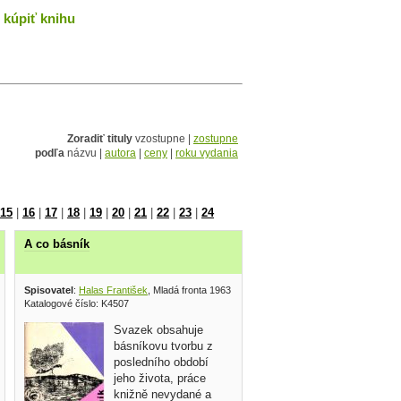
kúpiť knihu
Zoradiť tituly
vzostupne |
zostupne
podľa
názvu |
autora
|
ceny
|
roku vydania
15
|
16
|
17
|
18
|
19
|
20
|
21
|
22
|
23
|
24
A co básník
pisovatel 1979
Spisovatel
:
Halas František
, Mladá fronta 1963
Katalogové číslo: K4507
Svazek obsahuje
básníkovu tvorbu z
posledního období
jeho života, práce
knižně nevydané a