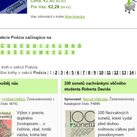
Cena: €2,40
(62 Kč)
Pre Vás:
€2,28
(59 Kč)
Viac informácií o knihe
Moje Amerika
ekcie Poézia začínajúce na
Č
D
E
F
G
H
I
J
K
L
M
N
Ň
R
S
Š
T
U
V
W
X
Y
Z
Ž
#
 knih v sekcii Poézia
lšie knihy v sekcii
Poézia
|
1
|
2
|
3
|
4
|
5
|
6
|
7
|
8
|
9
|
10
|
11
|
12
|
13
|
14
|
ouštěj nás
100 sonetů zachránkyni věčného
studenta Roberta Davida
:
Vyhlídal Oldřich
, Československý spisovatel 1984
Spisovatel
:
Nezval Vítězslav
, Československý s
 číslo: M741
Katalogové číslo: P4895
Výbor z poezie,
100 Nezvalových
doplněno
sonetů, které vydal
životopisem... v
před druhou
češtine, obal, tvrdá
světovou válkou pod
väzba, kniha bez
pseudonymem