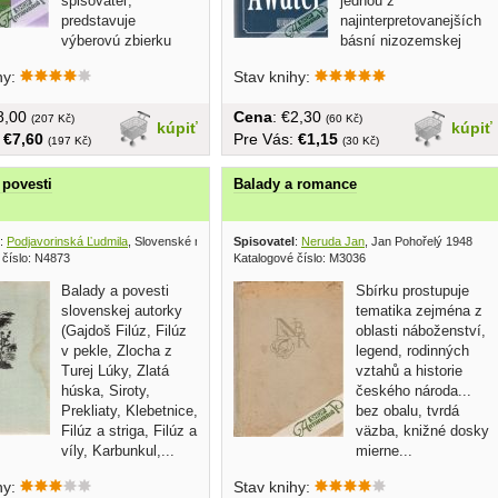
spisovateľ,
jednou z
predstavuje
najinterpretovanejších
výberovú zbierku
básní nizozemskej
vorby jedného z...
poézie.... obal,...
hy:
Stav knihy:
€8,00
Cena
: €2,30
(207 Kč)
(60 Kč)
kúpiť
kúpiť
:
€7,60
Pre Vás:
€1,15
(197 Kč)
(30 Kč)
 povesti
Balady a romance
:
Podjavorinská Ľudmila
, Slovenské nakladateľstvo detskej knihy 1956
Spisovatel
:
Neruda Jan
, Jan Pohořelý 1948
 číslo: N4873
Katalogové číslo: M3036
Balady a povesti
Sbírku prostupuje
slovenskej autorky
tematika zejména z
(Gajdoš Filúz, Filúz
oblasti náboženství,
v pekle, Zlocha z
legend, rodinných
Turej Lúky, Zlatá
vztahů a historie
húska, Siroty,
českého národa...
Prekliaty, Klebetnice,
bez obalu, tvrdá
Filúz a striga, Filúz a
väzba, knižné dosky
víly, Karbunkul,...
mierne...
hy:
Stav knihy: