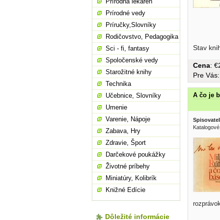
Prírodná lekáreň
Prírodné vedy
Príručky,Slovníky
Rodičovstvo, Pedagogika
Stav kni
Sci - fi, fantasy
Spoločenské vedy
Cena
: 
Starožitné knihy
Pre Vás
Technika
A čo je 
Učebnice, Slovníky
Umenie
Varenie, Nápoje
Spisovatel
Katalogové
Zabava, Hry
Zdravie, Šport
Darčekové poukážky
Životné príbehy
Miniatúry, Kolibrík
Knižné Edície
rozprávok
Dôležité informácie