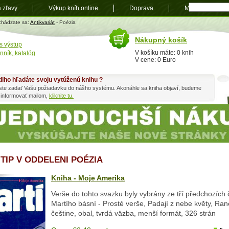
a zľavy
Výkup kníh online
Doprava
Mapa
t
chádzate sa:
Antikvariát
- Poézia
Nákupný košík
s výstup
V košíku máte: 0 knih
nník, katalóg
V cene: 0 Euro
dlho hľadáte svoju vytúženú knihu ?
ste zadať Vašu požiadavku do nášho systému. Akonáhle sa kniha objaví, budeme
 informovať mailom,
kliknite tu.
 TIP V ODDELENI POÉZIA
Kniha - Moje Amerika
Verše do tohto svazku byly vybrány ze tří předchozích
Martího básní - Prosté verše, Padají z nebe květy, Raně
češtine, obal, tvrdá väzba, menší formát, 326 strán