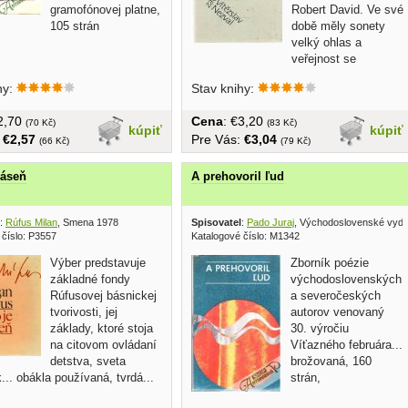
gramofónovej platne,
Robert David. Ve své
105 strán
době měly sonety
velký ohlas a
veřejnost se
dohadovala, kdo vlastně...
hy:
Stav knihy:
€2,70
Cena
: €3,20
(70 Kč)
(83 Kč)
kúpiť
kúpiť
:
€2,57
Pre Vás:
€3,04
(66 Kč)
(79 Kč)
báseň
A prehovoril ľud
:
Rúfus Milan
, Smena 1978
Spisovatel
:
Pado Juraj
, Východoslovenské vyda
 číslo: P3557
Katalogové číslo: M1342
Výber predstavuje
Zborník poézie
základné fondy
východoslovenských
Rúfusovej básnickej
a severočeských
tvorivosti, jej
autorov venovaný
základy, ktoré stoja
30. výročiu
na citovom ovládaní
Víťazného februára...
detstva, sveta
brožovaná, 160
... obákla používaná, tvrdá...
strán,