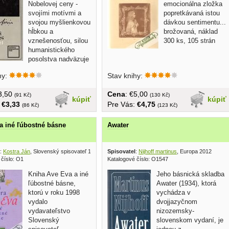
Nobelovej ceny -
emocionálna zložka
svojími motívmi a
popretkávaná istou
svojou myšlienkovou
dávkou sentimentu...
hĺbkou a
brožovaná, náklad
vznešenosťou, silou
300 ks, 105 strán
humanistického
posolstva nadväzuje
na tradície...
hy:
Stav knihy:
€3,50
Cena
: €5,00
(91 Kč)
(130 Kč)
kúpiť
kúpiť
:
€3,33
Pre Vás:
€4,75
(86 Kč)
(123 Kč)
a iné ľúbostné básne
Awater
:
Kostra Ján
, Slovenský spisovateľ 1998
Spisovatel
:
Nijhoff martinus
, Europa 2012
 číslo: O1
Katalogové číslo: O1547
Kniha Ave Eva a iné
Jeho básnická skladba
ľúbostné básne,
Awater (1934), ktorá
ktorú v roku 1998
vychádza v
vydalo
dvojjazyčnom
vydavateľstvo
nizozemsky-
Slovenský
slovenskom vydaní, je