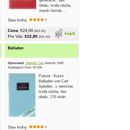
generácie...bez
obalu, tvrdá väzba,
menší formát,...
Stav knihy:
Cena
: €24,00
(622 Kč)
kúpiť
Pre Vás:
€22,80
(591 Kč)
Balladen
Spisovatel
:
Spitteler Carl
, Artemis 1945
Katalogové číslo: N7196
Poesie - Kurze
Balladen von Carl
Spiteller...v nemčine,
tvrdá väzba, bez
obalu, 176 strán
Stav knihy: