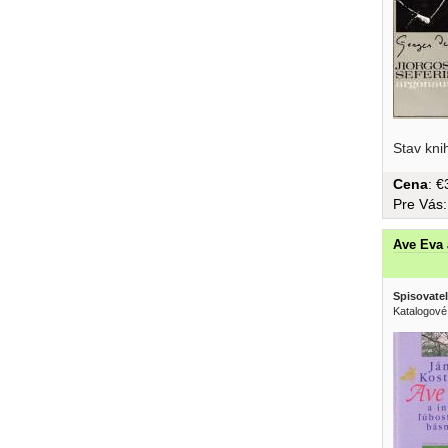
Stav kni
Cena
: 
Pre Vás
Ave Eva 
Spisovatel
Katalogové