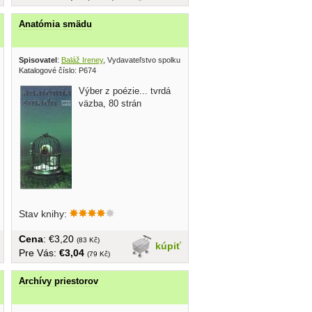
Anatómia smädu
ateľ 1968
Spisovatel
:
Baláž Ireney
, Vydavateľstvo spolku slovenských spisovateľov 2000
Katalogové číslo: P674
Výber z poézie... tvrdá
väzba, 80 strán
Stav knihy:
Cena
: €3,20
(83 Kč)
kúpiť
Pre Vás:
€3,04
(79 Kč)
Archívy priestorov