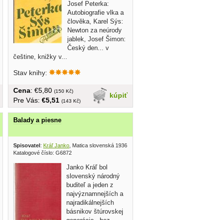
Josef Peterka:
Autobiografie vlka a
člověka, Karel Sýs:
Newton za neúrody
jablek, Josef Šimon:
Český den... v
češtine, knižky v...
Stav knihy:
Cena
: €5,80
(150 Kč)
kúpiť
Pre Vás:
€5,51
(143 Kč)
Balady a piesne
Spisovatel
:
Kráľ Janko
, Matica slovenská 1936
Katalogové číslo: G6872
Janko Kráľ bol
slovenský národný
buditeľ a jeden z
najvýznamnejších a
najradikálnejších
básnikov štúrovskej