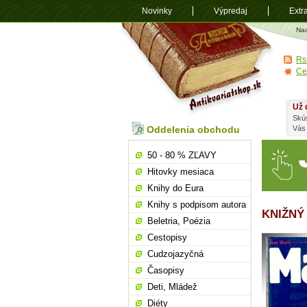
Novinky
Výpredaj
Extr
Antikvariá
Na
shop.sk
Rs
Ce
Už 
Skú
Oddelenia obchodu
Vás
50 - 80 % ZĽAVY
Hitovky mesiaca
Knihy do Eura
Knihy s podpisom autora
KNIŽNÝ
Beletria, Poézia
Cestopisy
Cudzojazyčná
Časopisy
Deti, Mládež
Diéty