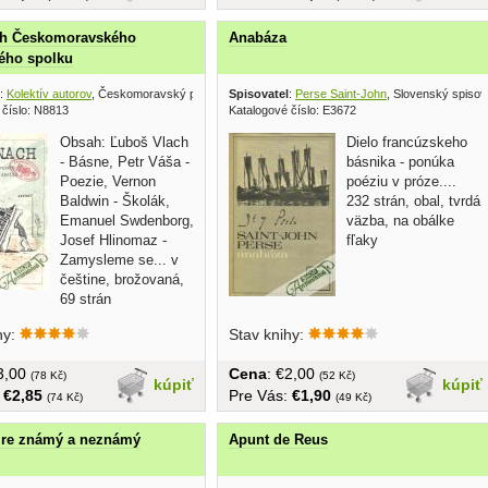
h Českomoravského
Anabáza
ého spolku
:
Kolektív autorov
, Českomoravský podpůrný spolek 1989
Spisovatel
:
Perse Saint-John
, Slovenský spisov
 číslo: N8813
Katalogové číslo: E3672
Obsah: Ľuboš Vlach
Dielo francúzskeho
- Básne, Petr Váša -
básnika - ponúka
Poezie, Vernon
poéziu v próze....
Baldwin - Školák,
232 strán, obal, tvrdá
Emanuel Swdenborg,
väzba, na obálke
Josef Hlinomaz -
fľaky
Zamysleme se... v
češtine, brožovaná,
69 strán
hy:
Stav knihy:
€3,00
Cena
: €2,00
(78 Kč)
(52 Kč)
kúpiť
kúpiť
:
€2,85
Pre Vás:
€1,90
(74 Kč)
(49 Kč)
ire známý a neznámý
Apunt de Reus