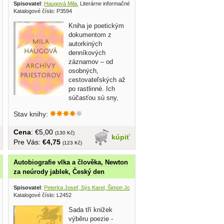
Spisovatel
:
Haugová Mila
, Literárne informačné centrum 2018
Katalogové číslo: P3594
Kniha je poetickým
dokumentom z
autorkiných
denníkových
záznamov – od
osobných,
cestovateľských až
po rastlinné. Ich
súčasťou sú sny,
lyrizovaná próza, básne či...
Stav knihy:
Cena
: €5,00
(130 Kč)
kúpiť
Pre Vás:
€4,75
(123 Kč)
Autobiografie vlka a člověka, Newton
za neúrody jablek, Český den
Spisovatel
:
Peterka Josef, Sýs Karel, Šimon Josef
, Československý spisovatel 1986
Katalogové číslo: L2452
Sada tří knižek
výběru poezie -