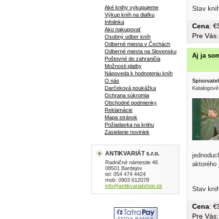
Aké knihy vykupujeme
Stav kni
Výkup kníh na diaľku
Infolinka
Cena
: 
Ako nakupovať
Pre Vás
Osobný odber kníh
Odberné miesta v Čechách
Odberné miesta na Slovensku
Aj ja so
Poštovné do zahraničia
Možnosti platby
Nápoveda k hodnoteniu kníh
O nás
Spisovatel
Darčeková poukážka
Katalogové
Ochrana súkromia
Obchodné podmienky
Reklamácie
Mapa stránok
Požiadavka na knihu
Zasielanie noviniek
ANTIKVARIÁT s.r.o.
jednoduc
Radničné námestie 46
aktorého 
08501 Bardejov
tel: 054 474 4424
mob: 0903 612078
info@antikvariatshop.sk
Stav kni
Cena
: 
Pre Vás