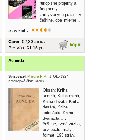
rukopisné projekty a
fragmenty
zamýšlených prací... v
češtine, obal mierne...
Stav knihy:
Cena
: €2,30
(60 Kč)
kúpiť
Pre Vás:
€1,15
(30 Kč)
Aeneida
vateľstvo 1978
Spisovatel
:
Maróna P. V.
, J. Otto 1927
Katalogové číslo: M208
Obsah: Kniha
sedmá, Kniha osmá,
Kniha devátá, Kniha
desátá, Kniha
jedenáctá, Kniha
dvanáctá... v
češtine, tvrdá väzba,
bez obalu, malý
formát, 195 strán,