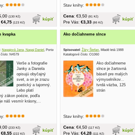
hy:
Stav knihy:
€5,00
Cena
: €3,50
(130 Kč)
(91 Kč)
kúpiť
kúpiť
:
€4,75
Pre Vás:
€3,33
(123 Kč)
(86 Kč)
m kvapka
Ako dočiahneme slnce
:
Nagajová Jana, Nagaj Daniel
, Porta libri 2011
Spisovatel
:
Žáry Štefan
, Mladé letá 1988
 číslo: N4579
Katalogové číslo: O1060
Verše a fotografie
Ako dočiahneme
Janky a Daniela
slnce je žartovná
opisujú obyčajný
báseň pre malých
svet, a on je zrazu
výmyselníkov...
poetický a tajomný.
tvrdá väzba, 125
Lebo platí
strán
hý zákon poézie, podľa
je náš vesmír krásny,...
hy:
Stav knihy:
€9,00
Cena
: €4,50
(233 Kč)
(117 Kč)
kúpiť
kúpiť
:
€8,55
Pre Vás:
€4,28
(222 Kč)
(111 Kč)