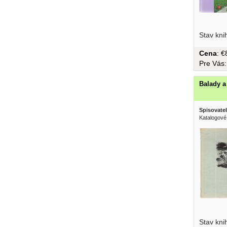
lyrickej t
Stav kni
Cena
: 
Pre Vás
Balady a
Spisovatel
Katalogové
Stav kni