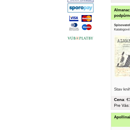
Almanac
podpůrn
Spisovatel
Katalogové
Stav kni
Cena
: 
Pre Vás
Apollina