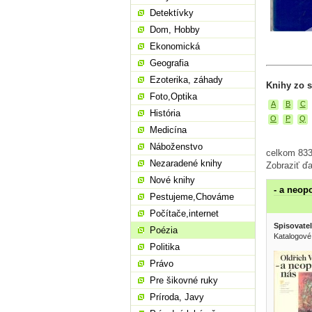
Detektívky
Dom, Hobby
Ekonomická
Geografia
Ezoterika, záhady
Knihy zo s
Foto,Optika
A
B
C
História
O
P
Q
Medicína
Náboženstvo
celkom 833
Nezaradené knihy
Zobraziť ďa
Nové knihy
- a neop
Pestujeme,Chováme
Počítače,internet
Spisovatel
Poézia
Katalogové
Politika
Právo
Pre šikovné ruky
Príroda, Javy