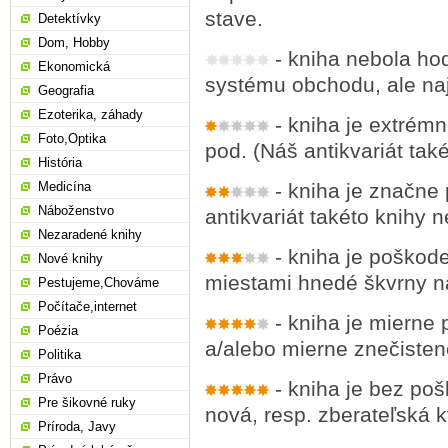
stave.
Detektívky
Dom, Hobby
- kniha nebola ho
Ekonomická
systému obchodu, ale naj
Geografia
Ezoterika, záhady
- kniha je extrémne
Foto,Optika
pod. (Náš antikvariát ta
História
Medicína
- kniha je značne 
Náboženstvo
antikvariát takéto knihy
Nezaradené knihy
- kniha je poškod
Nové knihy
miestami hnedé škvrny n
Pestujeme,Chováme
Počítače,internet
- kniha je mierne
Poézia
a/alebo mierne znečisten
Politika
Právo
- kniha je bez po
Pre šikovné ruky
nová, resp. zberateľská k
Príroda, Javy