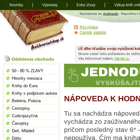
Novinky
Výpredaj
Extra zľavy
Výkup kníh onl
Antikvariát
Nachádzate sa:
Antikvariát
- Nápověda k 
shop.sk
Rss výstup
Cenník, katalóg
Už dlho hľadáte svoju vytúženú kn
Skúste zadať Vašu požiadavku do nášho
Oddelenia obchodu
Vás informovať mailom,
kliknite tu.
50 - 80 % ZĽAVY
Hitovky mesiaca
Knihy do Eura
Knihy s podpisom autora
NÁPOVEDA K HODN
Beletria, Poézia
Cestopisy
Tu sa nachádza nápoveda 
Cudzojazyčná
vychádza zo zaúživaného
Časopisy
pričom posledný stav 6* -
Deti, Mládež
nepoužíva. Čím ma kniha 
Diéty