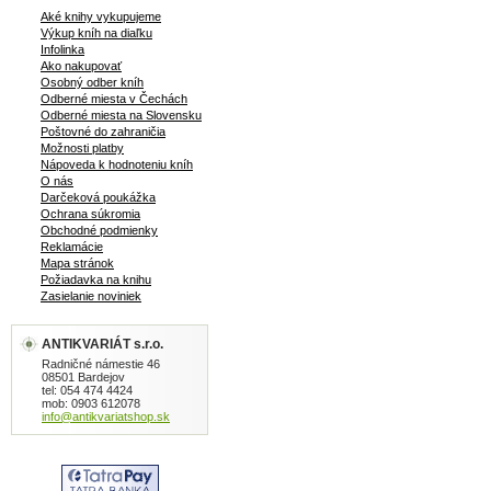
Aké knihy vykupujeme
Výkup kníh na diaľku
Infolinka
Ako nakupovať
Osobný odber kníh
Odberné miesta v Čechách
Odberné miesta na Slovensku
Poštovné do zahraničia
Možnosti platby
Nápoveda k hodnoteniu kníh
O nás
Darčeková poukážka
Ochrana súkromia
Obchodné podmienky
Reklamácie
Mapa stránok
Požiadavka na knihu
Zasielanie noviniek
ANTIKVARIÁT s.r.o.
Radničné námestie 46
08501 Bardejov
tel: 054 474 4424
mob: 0903 612078
info@antikvariatshop.sk