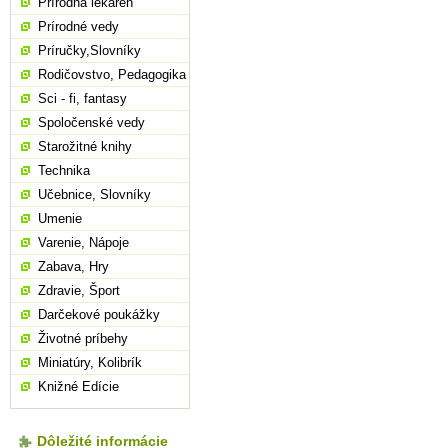
Prírodná lekáreň
Prírodné vedy
Príručky,Slovníky
Rodičovstvo, Pedagogika
Sci - fi, fantasy
Spoločenské vedy
Starožitné knihy
Technika
Učebnice, Slovníky
Umenie
Varenie, Nápoje
Zabava, Hry
Zdravie, Šport
Darčekové poukážky
Životné príbehy
Miniatúry, Kolibrík
Knižné Edície
Dôležité informácie