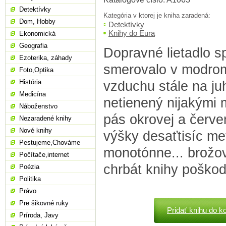
Detektívky
Kategória v ktorej je kniha zaradená:
Dom, Hobby
Detektívky
Knihy do Eura
Ekonomická
Geografia
Dopravné lietadlo 
Ezoterika, záhady
smerovalo v modro
Foto,Optika
História
vzduchu stále na ju
Medicína
netienený nijakými 
Náboženstvo
pás okrovej a červen
Nezaradené knihy
Nové knihy
výšky desaťtisíc me
Pestujeme,Chováme
monotónne... brožov
Počítače,internet
chrbát knihy poško
Poézia
Politika
Právo
Pre šikovné ruky
Pridať knihu do k
Príroda, Javy