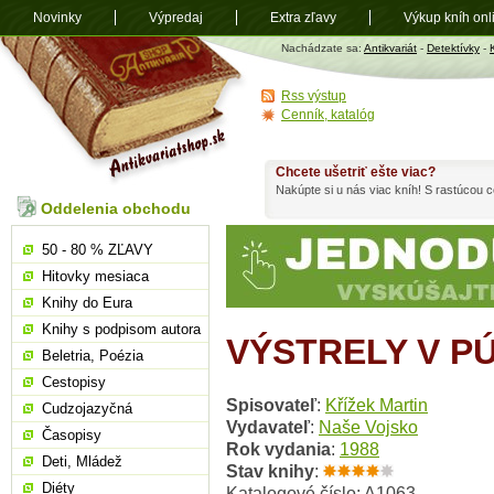
Novinky
Výpredaj
Extra zľavy
Výkup kníh onl
Antikvariát
Nachádzate sa:
Antikvariát
-
Detektívky
-
shop.sk
Rss výstup
Cenník, katalóg
Chcete ušetriť ešte viac?
Nakúpte si u nás viac kníh! S rastúcou
Oddelenia obchodu
50 - 80 % ZĽAVY
Hitovky mesiaca
Knihy do Eura
Knihy s podpisom autora
VÝSTRELY V PÚ
Beletria, Poézia
Cestopisy
Spisovateľ
:
Křížek Martin
Cudzojazyčná
Vydavateľ
:
Naše Vojsko
Časopisy
Rok vydania
:
1988
Deti, Mládež
Stav knihy
:
Diéty
Katalogové číslo: A1063