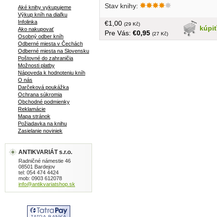
Stav knihy:
Aké knihy vykupujeme
Výkup kníh na diaľku
Infolinka
€1,00
(29 Kč)
kúpi
Ako nakupovať
Pre Vás:
€0,95
(27 Kč)
Osobný odber kníh
Odberné miesta v Čechách
Odberné miesta na Slovensku
Poštovné do zahraničia
Možnosti platby
Nápoveda k hodnoteniu kníh
O nás
Darčeková poukážka
Ochrana súkromia
Obchodné podmienky
Reklamácie
Mapa stránok
Požiadavka na knihu
Zasielanie noviniek
ANTIKVARIÁT s.r.o.
Radničné námestie 46
08501 Bardejov
tel: 054 474 4424
mob: 0903 612078
info@antikvariatshop.sk