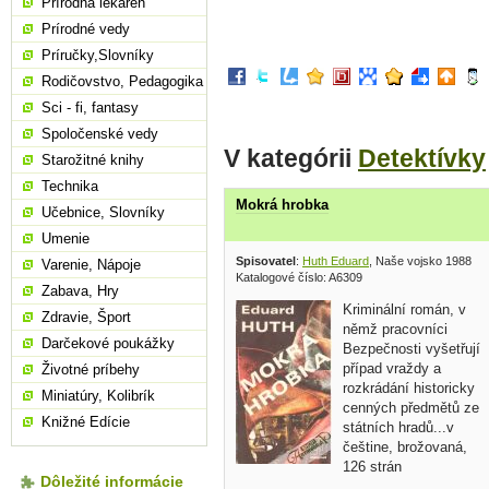
Prírodná lekáreň
Prírodné vedy
Príručky,Slovníky
Rodičovstvo, Pedagogika
Sci - fi, fantasy
Spoločenské vedy
V kategórii
Detektívky
Starožitné knihy
Technika
Mokrá hrobka
Učebnice, Slovníky
Umenie
Spisovatel
:
Huth Eduard
, Naše vojsko 1988
Varenie, Nápoje
Katalogové číslo: A6309
Zabava, Hry
Kriminální román, v
Zdravie, Šport
němž pracovníci
Darčekové poukážky
Bezpečnosti vyšetřují
případ vraždy a
Životné príbehy
rozkrádání historicky
Miniatúry, Kolibrík
cenných předmětů ze
Knižné Edície
státních hradů...v
češtine, brožovaná,
126 strán
Dôležité informácie