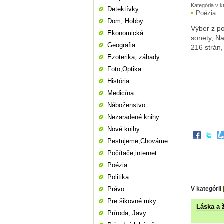
Kategória v k
Detektívky
Poézia
Dom, Hobby
Výber z p
Ekonomická
sonety, Na
Geografia
216 strán
Ezoterika, záhady
Foto,Optika
História
Medicína
Náboženstvo
Nezaradené knihy
Nové knihy
Pestujeme,Chováme
Počítače,internet
Poézia
Politika
V kategórii
Právo
Pre šikovné ruky
Láska a 
Príroda, Javy