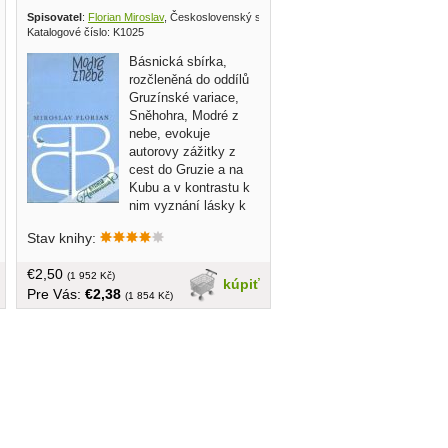
1979
Spisovatel
:
Florian Miroslav
, Československý spisovatel 1976
Katalogové číslo: K1025
Básnická sbírka,
rozčleněná do oddílů
Gruzínské variace,
Sněhohra, Modré z
nebe, evokuje
autorovy zážitky z
cest do Gruzie a na
Kubu a v kontrastu k
nim vyznání lásky k
domovu... v češtine, obal, tvrdá väzba,
Stav knihy:
80 strán, náklad 4000 výtlačkov
€2,50
(1 952 Kč)
kúpiť
Pre Vás:
€2,38
(1 854 Kč)