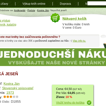
a zľavy
Výkup kníh online
Doprava
Mapa
t
chádzate sa:
Antikvariát
-
Poézia
-
Kostra Ján
: Nepočká jeseň
Nákupný košík
s výstup
V košíku máte: 0 knih
nník, katalóg
V cene: 0 Euro
ete mat knihy bez zaúčtovania poštovného ?
rte si knihy za viac ako 35€ a
poštovné zaplatíme za Vás
:-)
Viac info tu.
Á JESEŇ
ľ
:
Kostra Ján
ľ
:
Slovenský spisovateľ
Cena: €4,50
(117 Kč)
nia
:
1973
Pre Vás:
€4,05
(105 Kč)
y
:
Zľava:
10 %
é číslo: D1855
Vložiť knihu do košika