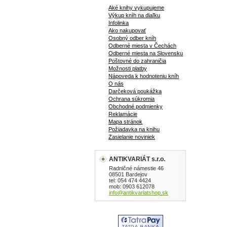
Aké knihy vykupujeme
Výkup kníh na diaľku
Infolinka
Ako nakupovať
Osobný odber kníh
Odberné miesta v Čechách
Odberné miesta na Slovensku
Poštovné do zahraničia
Možnosti platby
Nápoveda k hodnoteniu kníh
O nás
Darčeková poukážka
Ochrana súkromia
Obchodné podmienky
Reklamácie
Mapa stránok
Požiadavka na knihu
Zasielanie noviniek
ANTIKVARIÁT s.r.o.
Radničné námestie 46
08501 Bardejov
tel: 054 474 4424
mob: 0903 612078
info@antikvariatshop.sk