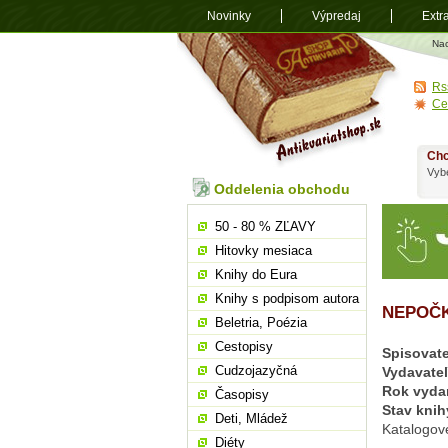
Novinky
Výpredaj
Extr
Antikvariá
Na
shop.sk
Rs
Ce
Chc
Vybe
Oddelenia obchodu
50 - 80 % ZĽAVY
Hitovky mesiaca
Knihy do Eura
Knihy s podpisom autora
NEPOČK
Beletria, Poézia
Cestopisy
Spisovate
Cudzojazyčná
Vydavate
Rok vyda
Časopisy
Stav knih
Deti, Mládež
Katalogov
Diéty