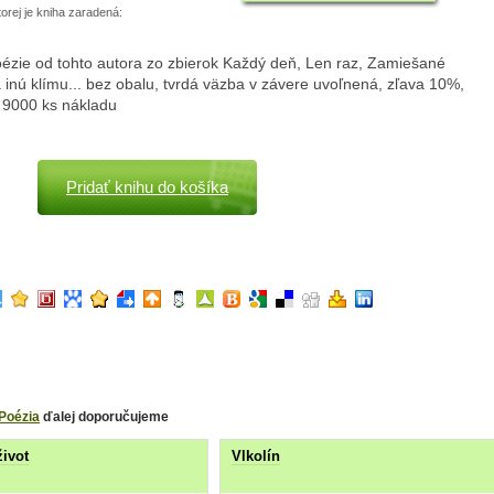
torej je kniha zaradená:
oézie od tohto autora zo zbierok Každý deň, Len raz, Zamiešané
 inú klímu... bez obalu, tvrdá väzba v závere uvoľnená, zľava 10%,
, 9000 ks nákladu
Pridať knihu do košíka
Poézia
ďalej doporučujeme
život
Vlkolín