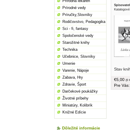
Prírodná lekáreň
Spisovatel
Prírodné vedy
Katalogové
Príručky,Slovníky
Rodičovstvo, Pedagogika
Sci - fi, fantasy
Spoločenské vedy
Starožitné knihy
Technika
Učebnice, Slovníky
Umenie
Stav kni
Varenie, Nápoje
Zabava, Hry
€5,00
(0 
Zdravie, Šport
Pre Vás
Darčekové poukážky
Životné príbehy
Miniatúry, Kolibrík
Knižné Edície
Dôležité informácie