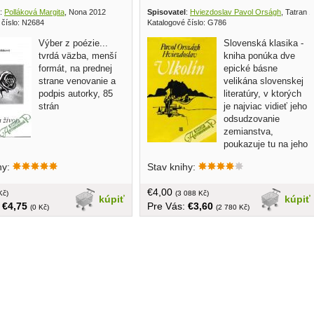
:
Polláková Margita
, Nona 2012
Spisovatel
:
Hviezdoslav Pavol Orságh
, Tatran 
 číslo: N2684
Katalogové číslo: G786
Výber z poézie...
Slovenská klasika -
tvrdá väzba, menší
kniha ponúka dve
formát, na prednej
epické básne
strane venovanie a
velikána slovenskej
podpis autorky, 85
literatúry, v ktorých
strán
je najviac vidieť jeho
odsudzovanie
zemianstva,
poukazuje tu na jeho
splývanie s ľudom: Ežo Vlkolinský,
hy:
Stav knihy:
Gábor Vlkolinský... väčší formát,
obálka opravovaná - zľava, tvrdá väzba,
€4,00
Kč)
ilustroval Ferdinand Hložník, 307 strán
(3 088 Kč)
kúpiť
kúpiť
:
€4,75
Pre Vás:
€3,60
(0 Kč)
(2 780 Kč)