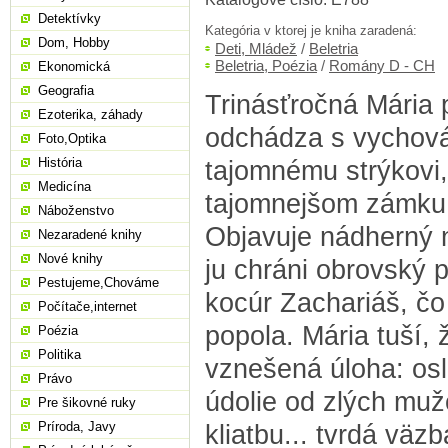
Detektívky
Kategória v ktorej je kniha zaradená:
Dom, Hobby
Deti, Mládež
/
Beletria
Beletria, Poézia
/
Romány D - CH
Ekonomická
Geografia
Trinásťročná Mária 
Ezoterika, záhady
odchádza s vychová
Foto,Optika
História
tajomnému strýkovi,
Medicína
tajomnejšom zámku
Náboženstvo
Objavuje nádherný 
Nezaradené knihy
Nové knihy
ju chráni obrovský 
Pestujeme,Chováme
kocúr Zachariáš, čo
Počítače,internet
popola. Mária tuší, 
Poézia
Politika
vznešená úloha: os
Právo
údolie od zlých muž
Pre šikovné ruky
Príroda, Javy
kliatbu... tvrdá väz