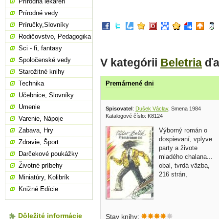
Prírodná lekáreň
Prírodné vedy
Príručky,Slovníky
Rodičovstvo, Pedagogika
Sci - fi, fantasy
V kategórii
Beletria
ďa
Spoločenské vedy
Starožitné knihy
Technika
Premárnené dni
Učebnice, Slovníky
Umenie
Spisovatel
:
Dušek Václav
, Smena 1984
Katalogové číslo: K8124
Varenie, Nápoje
Výborný román o
Zabava, Hry
dospievaní, vplyve
Zdravie, Šport
party a živote
Darčekové poukážky
mladého chalana...
obal, tvrdá väzba,
Životné príbehy
216 strán,
Miniatúry, Kolibrík
Knižné Edície
Dôležité informácie
Stav knihy: