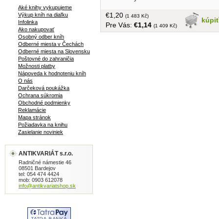
Aké knihy vykupujeme
€1,20
Výkup kníh na diaľku
(1 483 Kč)
kúpi
Infolinka
Pre Vás:
€1,14
(1 409 Kč)
Ako nakupovať
Osobný odber kníh
Odberné miesta v Čechách
Odberné miesta na Slovensku
Poštovné do zahraničia
Možnosti platby
Nápoveda k hodnoteniu kníh
O nás
Darčeková poukážka
Ochrana súkromia
Obchodné podmienky
Reklamácie
Mapa stránok
Požiadavka na knihu
Zasielanie noviniek
ANTIKVARIÁT s.r.o.
Radničné námestie 46
08501 Bardejov
tel: 054 474 4424
mob: 0903 612078
info@antikvariatshop.sk