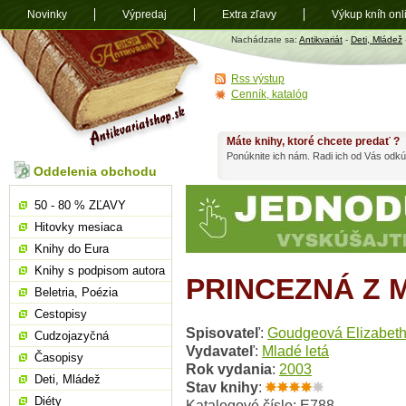
Novinky
Výpredaj
Extra zľavy
Výkup kníh onl
Antikvariát
Nachádzate sa:
Antikvariát
-
Deti, Mládež
shop.sk
Rss výstup
Cenník, katalóg
Máte knihy, ktoré chcete predať ?
Ponúknite ich nám. Radi ich od Vás odkú
Oddelenia obchodu
50 - 80 % ZĽAVY
Hitovky mesiaca
Knihy do Eura
Knihy s podpisom autora
PRINCEZNÁ Z 
Beletria, Poézia
Cestopisy
Spisovateľ
:
Goudgeová Elizabet
Cudzojazyčná
Vydavateľ
:
Mladé letá
Časopisy
Rok vydania
:
2003
Deti, Mládež
Stav knihy
:
Diéty
Katalogové číslo: E788