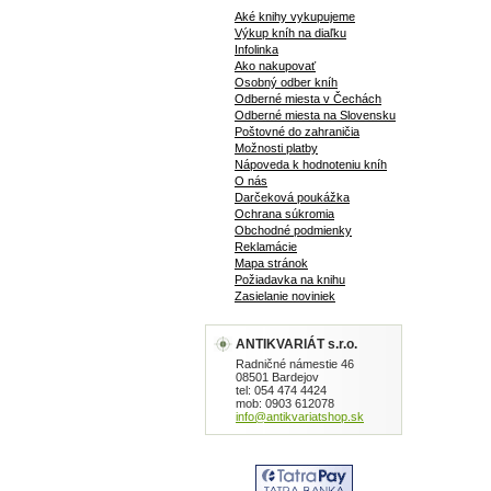
Aké knihy vykupujeme
Výkup kníh na diaľku
Infolinka
Ako nakupovať
Osobný odber kníh
Odberné miesta v Čechách
Odberné miesta na Slovensku
Poštovné do zahraničia
Možnosti platby
Nápoveda k hodnoteniu kníh
O nás
Darčeková poukážka
Ochrana súkromia
Obchodné podmienky
Reklamácie
Mapa stránok
Požiadavka na knihu
Zasielanie noviniek
ANTIKVARIÁT s.r.o.
Radničné námestie 46
08501 Bardejov
tel: 054 474 4424
mob: 0903 612078
info@antikvariatshop.sk