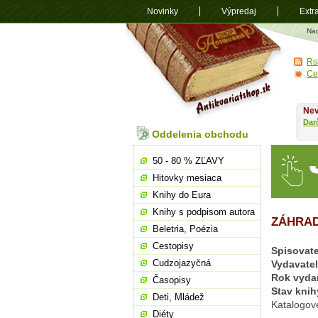
Novinky
Výpredaj
Extr
Antikvariá
Na
shop.sk
Rs
Ce
Nev
Dar
Oddelenia obchodu
50 - 80 % ZĽAVY
Hitovky mesiaca
Knihy do Eura
Knihy s podpisom autora
ZÁHRAD
Beletria, Poézia
Cestopisy
Spisovate
Cudzojazyčná
Vydavate
Rok vyda
Časopisy
Stav knih
Deti, Mládež
Katalogov
Diéty