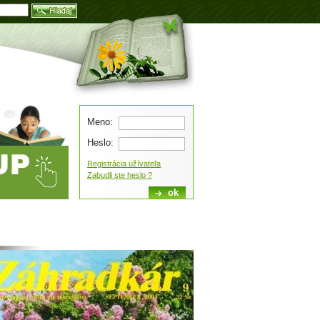
Blog
Meno:
Heslo:
Registrácia užívateľa
Zabudli ste heslo ?