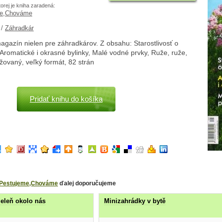
torej je kniha zaradená:
me,Chováme
/
Záhradkár
gazín nielen pre záhradkárov. Z obsahu: Starostlivosť o
Aromatické i okrasné bylinky, Malé vodné prvky, Ruže, ruže,
ožovaný, veľký formát, 82 strán
Pridať knihu do košíka
Pestujeme,Chováme
ďalej doporučujeme
zeleň okolo nás
Minizahrádky v bytě