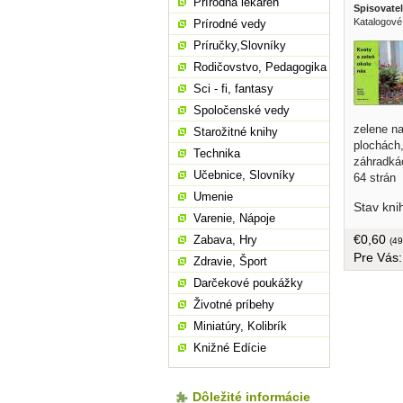
Prírodná lekáreň
Spisovatel
Katalogové
Prírodné vedy
Príručky,Slovníky
Rodičovstvo, Pedagogika
Sci - fi, fantasy
Spoločenské vedy
zelene na
Starožitné knihy
plochách
Technika
záhradkác
Učebnice, Slovníky
64 strán
Umenie
Stav kni
Varenie, Nápoje
€0,60
Zabava, Hry
(49
Pre Vás
Zdravie, Šport
Darčekové poukážky
Životné príbehy
Miniatúry, Kolibrík
Knižné Edície
Dôležité informácie