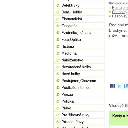
Kategória v k
Detektívky
Pestuje
Časopisy
Dom, Hobby
Časopisy
Ekonomická
Rodinný ma
Geografia
broskyne, 
Ezoterika, záhady
ruže... br
Foto,Optika
História
Medicína
Náboženstvo
Nezaradené knihy
Nové knihy
Pestujeme,Chováme
Počítače,internet
Poézia
Politika
V kategórii
Právo
Pre šikovné ruky
Kvety a 
Príroda, Javy