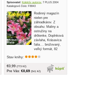
Spisovatel
:
Kolektív autorov
, 7 PLUS 2004
Katalogové číslo: F8843
Rodinný magazín
nielen pre
záhradkárov. Z
obsahu: Maliny a
ostružiny na
drôtenke, Doplnková
závlaha, Krásavica
ľalia.... brožovaný,
veľký formát, 82
strán
Stav knihy:
€0,99
(773 Kč)
kúpiť
Pre Vás:
€0,69
(541 Kč)