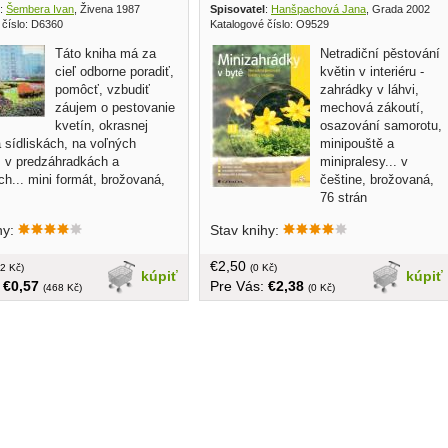
:
Šembera Ivan
, Živena 1987
Spisovatel
:
Hanšpachová Jana
, Grada 2002
 číslo: D6360
Katalogové číslo: O9529
Táto kniha má za
Netradiční pěstování
cieľ odborne poradiť,
květin v interiéru -
pomôcť, vzbudiť
zahrádky v láhvi,
záujem o pestovanie
mechová zákoutí,
kvetín, okrasnej
osazování samorotu,
 sídliskách, na voľných
minipouště a
, v predzáhradkách a
minipralesy... v
h... mini formát, brožovaná,
češtine, brožovaná,
76 strán
hy:
Stav knihy:
€2,50
2 Kč)
(0 Kč)
kúpiť
kúpiť
:
€0,57
Pre Vás:
€2,38
(468 Kč)
(0 Kč)