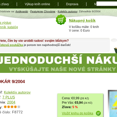
a zľavy
Výkup kníh online
Doprava
Mapa
t
chádzate sa:
Antikvariát
-
Pestujeme,Chováme
-
Kolektív autorov
: Záhradkár 9/2004
Nákupný košík
s výstup
V košíku máte: 0 knih
nník, katalóg
V cene: 0 Euro
iete, čím by ste urobili radosť svojim blízkym?
čeková poukážka
je potom ten najvhodnejší darček!
KÁR 9/2004
ľ
:
Kolektív autorov
ľ
:
7 PLUS
Cena: €0,99
(26 Kč)
nia
:
2004
Pre Vás:
€0,94
(24 Kč)
y
:
Zľava:
5 %
é číslo: F8772
Vložiť knihu do košika