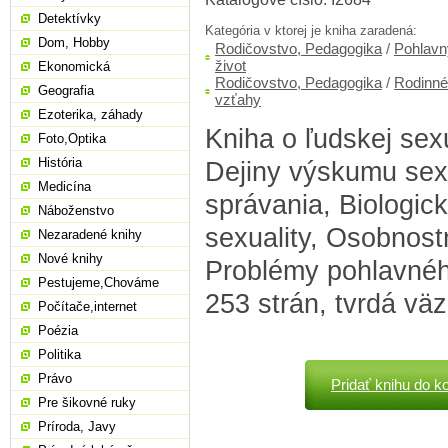
Detektívky
Kategória v ktorej je kniha zaradená:
Dom, Hobby
Rodičovstvo, Pedagogika
/
Pohlavn
život
Ekonomická
Rodičovstvo, Pedagogika
/
Rodinné
Geografia
vzťahy
Ezoterika, záhady
Kniha o ľudskej sex
Foto,Optika
História
Dejiny výskumu se
Medicína
správania, Biologic
Náboženstvo
sexuality, Osobnost
Nezaradené knihy
Nové knihy
Problémy pohlavného
Pestujeme,Chováme
253 strán, tvrdá vä
Počítače,internet
Poézia
Politika
Právo
Pridať knihu do k
Pre šikovné ruky
Príroda, Javy