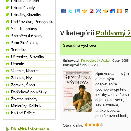
Prírodná lekáreň
Prírodné vedy
Príručky,Slovníky
Rodičovstvo, Pedagogika
Sci - fi, fantasy
V kategórii
Pohlavný ž
Spoločenské vedy
Starožitné knihy
Sexuálna výchova
Technika
Učebnice, Slovníky
Spisovatel
:
Fenwicková / Walker
, Cesty 1995
Umenie
Katalogové číslo: H2323
Varenie, Nápoje
Sprievodca citovým
Zabava, Hry
a telesným
dospievaním
Zdravie, Šport
(pochop svoje telo,
Darčekové poukážky
vzťahy a city, čo sa
Životné príbehy
deje počas sexu,
sex a zdravie,
Miniatúry, Kolibrík
antikoncepcia,
Knižné Edície
problémové oblasti,
atd.)... väčší formát, brožovaná, 94
Stav knihy:
strán
Dôležité informácie