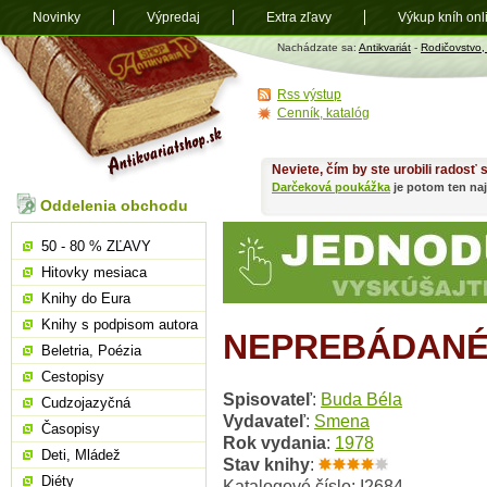
Novinky
Výpredaj
Extra zľavy
Výkup kníh onl
Antikvariát
Nachádzate sa:
Antikvariát
-
Rodičovstvo
shop.sk
Rss výstup
Cenník, katalóg
Neviete, čím by ste urobili radosť
Darčeková poukážka
je potom ten naj
Oddelenia obchodu
50 - 80 % ZĽAVY
Hitovky mesiaca
Knihy do Eura
Knihy s podpisom autora
NEPREBÁDANÉ
Beletria, Poézia
Cestopisy
Spisovateľ
:
Buda Béla
Cudzojazyčná
Vydavateľ
:
Smena
Časopisy
Rok vydania
:
1978
Deti, Mládež
Stav knihy
:
Diéty
Katalogové číslo: I2684