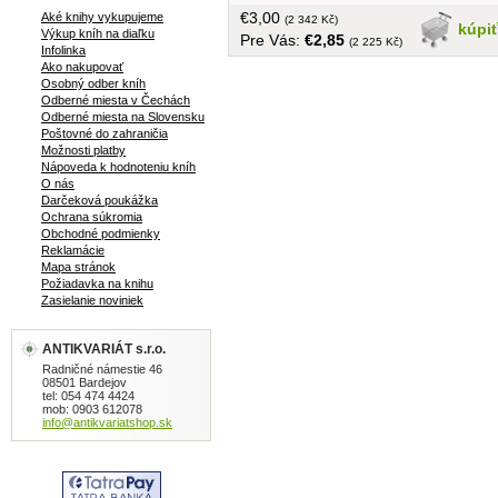
€3,00
Aké knihy vykupujeme
(2 342 Kč)
kúpi
Výkup kníh na diaľku
Pre Vás:
€2,85
(2 225 Kč)
Infolinka
Ako nakupovať
Osobný odber kníh
Odberné miesta v Čechách
Odberné miesta na Slovensku
Poštovné do zahraničia
Možnosti platby
Nápoveda k hodnoteniu kníh
O nás
Darčeková poukážka
Ochrana súkromia
Obchodné podmienky
Reklamácie
Mapa stránok
Požiadavka na knihu
Zasielanie noviniek
ANTIKVARIÁT s.r.o.
Radničné námestie 46
08501 Bardejov
tel: 054 474 4424
mob: 0903 612078
info@antikvariatshop.sk