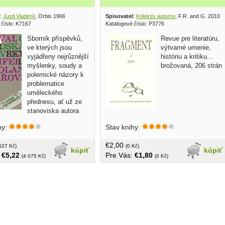
:
Justl Vladimír
, Orbis 1966
Spisovatel
:
Kolektív autorov
, F.R. and G. 2010
 číslo: K7167
Katalogové číslo: P3776
Sborník příspěvků,
Revue pre literatúru,
ve kterých jsou
výtvarné umenie,
vyjádřeny nejrůznější
históriu a kritiku...
myšlenky, soudy a
brožovaná, 206 strán
polemické názory k
problematice
uměleckého
přednesu, ať už ze
stanoviska autora
nterpreta, teoretika,
hy:
Stav knihy:
a apod. Většina z nich
letech 1964-1965 a byla určena
€2,00
 tento sborník. Příloha přináší
527 Kč)
(0 Kč)
kúpiť
kúpiť
:
€5,22
Pre Vás:
€1,80
ějin českého uměleckého
(4 075 Kč)
(0 Kč)
 výběr studijní literatury a
u scénářů... v češtine, obal,
ba, 388 strán