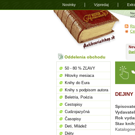
Novinky
Výpredaj
Extr
Antikvariá
Na
shop.sk
súč
Rs
Ce
Nev
Dar
Oddelenia obchodu
50 - 80 % ZĽAVY
Hitovky mesiaca
Knihy do Eura
Knihy s podpisom autora
DEJINY
Beletria, Poézia
Cestopisy
Spisovate
Cudzojazyčná
Vydavate
Rok vyda
Časopisy
Stav knih
Deti, Mládež
Katalogové
Diéty