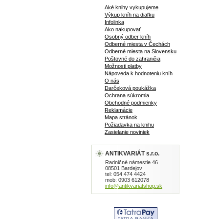
Aké knihy vykupujeme
Výkup kníh na diaľku
Infolinka
Ako nakupovať
Osobný odber kníh
Odberné miesta v Čechách
Odberné miesta na Slovensku
Poštovné do zahraničia
Možnosti platby
Nápoveda k hodnoteniu kníh
O nás
Darčeková poukážka
Ochrana súkromia
Obchodné podmienky
Reklamácie
Mapa stránok
Požiadavka na knihu
Zasielanie noviniek
ANTIKVARIÁT s.r.o.
Radničné námestie 46
08501 Bardejov
tel: 054 474 4424
mob: 0903 612078
info@antikvariatshop.sk