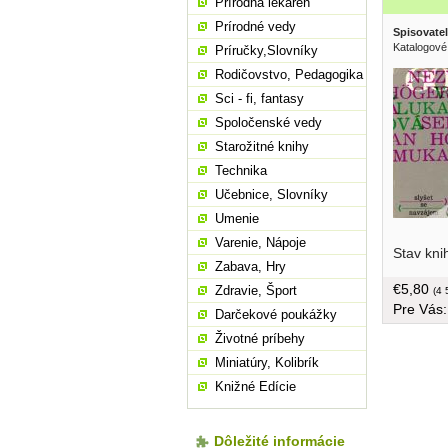
Prírodná lekáreň
Prírodné vedy
Spisovatel
Katalogové
Príručky,Slovníky
Rodičovstvo, Pedagogika
Sci - fi, fantasy
Spoločenské vedy
Starožitné knihy
Technika
Učebnice, Slovníky
Umenie
samého, i
Varenie, Nápoje
Stav kni
dramaturg
Zabava, Hry
vzniklav 
€5,80
Zdravie, Šport
přímo pro
(4 
Pre Vás
stať z d
Darčekové poukážky
přednesu,
Životné príbehy
texty dvo
Miniatúry, Kolibrík
tvrdá väz
Knižné Edície
Dôležité informácie