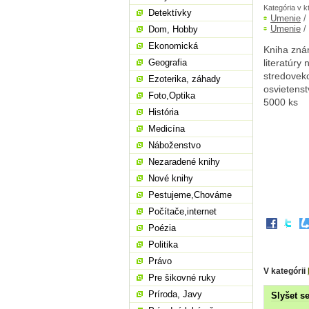
Kategória v k
Detektívky
Umenie
/
Umenie
/
Dom, Hobby
Ekonomická
Kniha znám
Geografia
literatúry
stredovek
Ezoterika, záhady
osvietenst
Foto,Optika
5000 ks
História
Medicína
Náboženstvo
Nezaradené knihy
Nové knihy
Pestujeme,Chováme
Počítače,internet
Poézia
Politika
Právo
V kategórii
Pre šikovné ruky
Príroda, Javy
Slyšet s