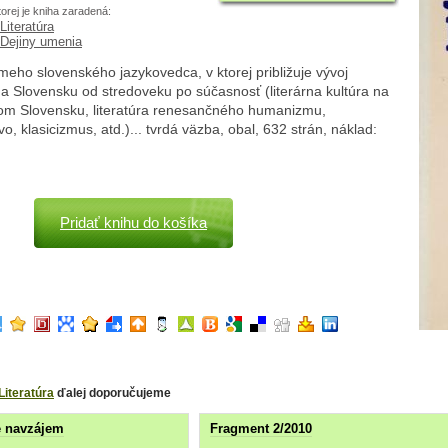
torej je kniha zaradená:
Literatúra
Dejiny umenia
eho slovenského jazykovedca, v ktorej približuje vývoj
 na Slovensku od stredoveku po súčasnosť (literárna kultúra na
om Slovensku, literatúra renesančného humanizmu,
vo, klasicizmus, atd.)... tvrdá väzba, obal, 632 strán, náklad:
Pridať knihu do košíka
Literatúra
ďalej doporučujeme
e navzájem
Fragment 2/2010