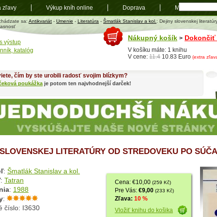
a zľavy
Výkup kníh online
Doprava
Mapa
t
chádzate sa:
Antikvariát
-
Umenie
-
Literatúra
-
Šmatlák Stanislav a kol.
: Dejiny slovenskej literat
asnosť
Nákupný košík
Dokončiť
>
s výstup
V košíku máte: 1 knihu
nník, katalóg
V cene:
11.4
10.83 Euro
(extra zľa
iete, čím by ste urobili radosť svojim blízkym?
čeková poukážka
je potom ten najvhodnejší darček!
 SLOVENSKEJ LITERATÚRY OD STREDOVEKU PO SÚČ
ľ
:
Šmatlák Stanislav a kol.
ľ
:
Tatran
Cena: €10,00
(259 Kč)
nia
:
1988
Pre Vás:
€9,00
(233 Kč)
y
:
Zľava:
10 %
 číslo: I3630
Vložiť knihu do košika