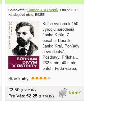
Spisovatel
:
Sloboda J. a kolektív
, Obzor 1972
Katalogové číslo: B9355
Kniha vydaná k 150.
výročiu narodenia
Janka Kráľa. Z
obsahu: Básnik
Janko Kráľ, Pohľady
a svedectvá,
Pozdravy, Príloha...
232 strán, 40 strán
príloh, tvrdá väzba,
obal mierne
Stav knihy:
poškodený, náklad 4000 výtlačkov
€2,50
(1 952 Kč)
kúpiť
Pre Vás:
€2,25
(1 756 Kč)