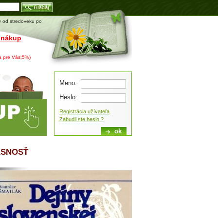
Blog
úry od stredoveku po
 nákup
va pre Vás:5%)
Meno:
Heslo:
Registrácia užívateľa
Zabudli ste heslo ?
ASNOSŤ