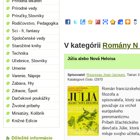
Prírodná lekáreň
Prírodné vedy
Príručky,Slovníky
Rodičovstvo, Pedagogika
Sci - fi, fantasy
Spoločenské vedy
V kategórii
Romány N 
Starožitné knihy
Technika
Júlia alebo Nová Heloisa
Učebnice, Slovníky
Umenie
Spisovatel
:
Rousseau Jean-Jacques
, Tatran 
Varenie, Nápoje
Katalogové číslo: I2970
Zabava, Hry
Román francúzskeh
Zdravie, Šport
filozofa a
Darčekové poukážky
spisovateľa, ktorý sa
považuje za vrchol
Životné príbehy
európskeho
Miniatúry, Kolibrík
preromantizmu.
Knižné Edície
Príbeh šľachtického
dievčaťa Júlie, ktorá
miluje svojho učiteľa
Dôležité informácie
no rodičia ju prinútia