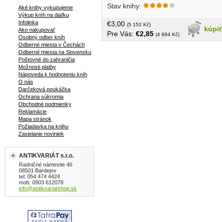
Stav knihy:
vydať sa za starého šľachtica. Po
Aké knihy vykupujeme
Výkup kníh na diaľku
nejakom čase je učiteľ na návšteve u
Infolinka
€3,00
starého šľachtica a opäť vzplanie medzi
(5 152 Kč)
kúpi
Ako nakupovať
Pre Vás:
€2,85
ním a Júliou stará láska. Júliin mravný
(4 894 Kč)
Osobný odber kníh
úpadok zachráni náhoda.... obal, tvrdá
Odberné miesta v Čechách
väzba, 720 strán
Odberné miesta na Slovensku
Poštovné do zahraničia
Možnosti platby
Nápoveda k hodnoteniu kníh
O nás
Darčeková poukážka
Ochrana súkromia
Obchodné podmienky
Reklamácie
Mapa stránok
Požiadavka na knihu
Zasielanie noviniek
ANTIKVARIÁT s.r.o.
Radničné námestie 46
08501 Bardejov
tel: 054 474 4424
mob: 0903 612078
info@antikvariatshop.sk