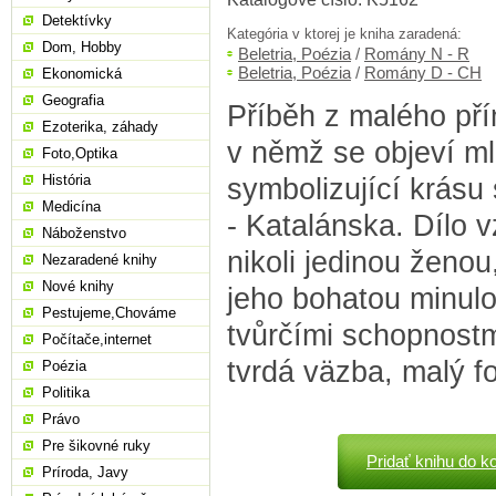
Detektívky
Kategória v ktorej je kniha zaradená:
Dom, Hobby
Beletria, Poézia
/
Romány N - R
Beletria, Poézia
/
Romány D - CH
Ekonomická
Geografia
Příběh z malého pří
Ezoterika, záhady
v němž se objeví ml
Foto,Optika
História
symbolizující krásu 
Medicína
- Katalánska. Dílo v
Náboženstvo
nikoli jedinou ženo
Nezaradené knihy
Nové knihy
jeho bohatou minulo
Pestujeme,Chováme
tvůrčími schopnostmi
Počítače,internet
tvrdá väzba, malý f
Poézia
Politika
Právo
Pre šikovné ruky
Pridať knihu do k
Príroda, Javy