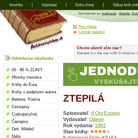
Novinky
Výpredaj
Extra zľavy
Výkup kníh onl
Antikvariát
Nachádzate sa:
Antikvariát
-
Beletria, Poé
shop.sk
Rss výstup
Cenník, katalóg
Chcete ušetriť ešte viac?
Nakúpte si u nás viac kníh! S rastúcou
Oddelenia obchodu
50 - 80 % ZĽAVY
Hitovky mesiaca
Knihy do Eura
Knihy s podpisom autora
ZTEPILÁ
Beletria, Poézia
Cestopisy
Spisovateľ
:
d´Ors Eugeni
Cudzojazyčná
Vydavateľ
:
Odeon
Časopisy
Rok vydania
:
1982
Deti, Mládež
Stav knihy
:
Diéty
Katalogové číslo: K5162